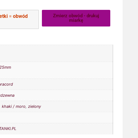
Zmierz obwód - drukuj
etki
=
obwód
miarkę
25mm
aracord
erdzewna
,
khaki / moro
,
zielony
ANKI.PL