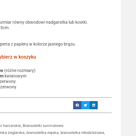
ozmiar równy obwodowi nadgarstka lub kostki.
0,5cm.
operta z papieru w kolorze jasnego brązu.
ierz w koszyku
we
(różne rozmiary)
em
kwiatowym
czerwony
czerwony
ki harcerskie
,
Bransoletki survivalowe
linka żeglarska
,
bransoletka męska
,
bransoletka młodzieżowa
,