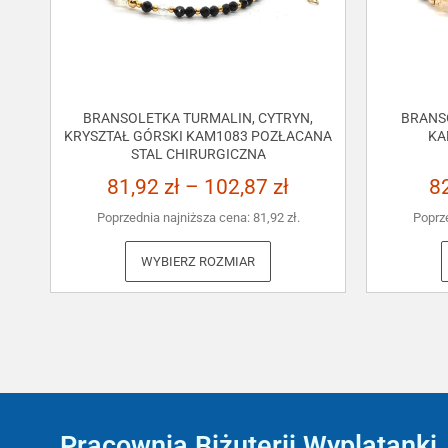
BRANSOLETKA TURMALIN, CYTRYN,
BRANS
KRYSZTAŁ GÓRSKI KAM1083 POZŁACANA
KA
STAL CHIRURGICZNA
81,92
zł
–
102,87
zł
8
Poprzednia najniższa cena:
81,92
zł
.
Poprz
WYBIERZ ROZMIAR
Pracownia Biżuterii Wyplatanki