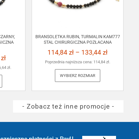
ZARNY,
BRANSOLETKA RUBIN, TURMALIN KAM777
GICZNA
STAL CHIRURGICZNA POZŁACANA
114,84
zł
–
133,44
zł
3
zł
Poprzednia najniższa cena:
114,84
zł
.
6,64
zł
.
WYBIERZ ROZMIAR
- Zobacz też inne promocje -
ezpieczne płatności z PayU