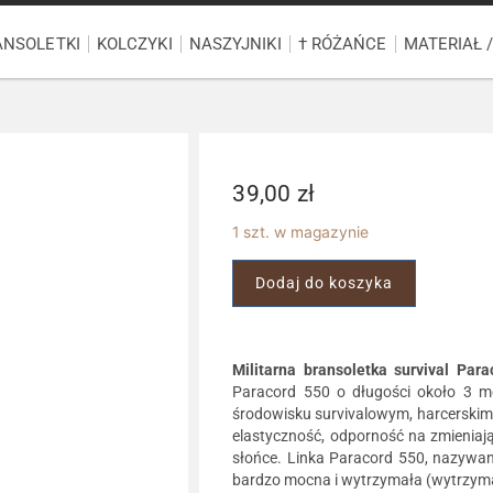
ANSOLETKI
KOLCZYKI
NASZYJNIKI
† RÓŻAŃCE
MATERIAŁ 
39,00
zł
1 szt. w magazynie
Dodaj do koszyka
Militarna bransoletka survival Par
Paracord 550 o długości około 3 m
środowisku survivalowym, harcerskim
elastyczność, odporność na zmieniają
słońce. Linka Paracord 550, nazywan
bardzo mocna i wytrzymała (wytrzyma