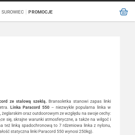
/ SUROWIEC
PROMOCJE
acord ze stalową szeklą.
Bransoletka stanowi zapas linki
etra.
Linka Paracord 550
– niezwykle popularna linka w
, żeglarskim oraz outdoorowym ze względu na swoje cechy:
ce się, skrajne warunki atmosferyczne, a także na wilgoć i
a też linką spadochronową to 7 rdzeniowa linka z nylonu,
łość statyczna linki Paracord 550 wynosi 250kg).