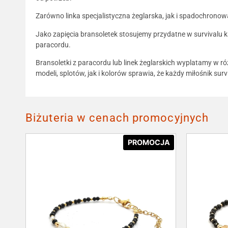
Zarówno linka specjalistyczna żeglarska, jak i spadochrono
Jako zapięcia bransoletek stosujemy przydatne w survivalu 
paracordu.
Bransoletki z paracordu lub linek żeglarskich wyplatamy w ró
modeli, splotów, jak i kolorów sprawia, że każdy miłośnik sur
Biżuteria w cenach promocyjnych
PROMOCJA