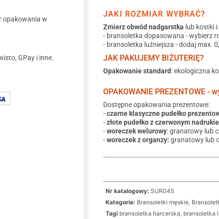
JAKI ROZMIAR WYBRAĆ?
r opakowania w
Zmierz obwód nadgarstka
lub kostki i:
- bransoletka dopasowana - wybierz r
- bransoletka luźniejsza - dodaj max. 
JAK PAKUJEMY BIŻUTERIĘ?
wisto, GPay i inne.
Opakowanie standard
: ekologiczna k
OPAKOWANIE PREZENTOWE - wyb
Dostępne opakowania prezentowe:
-
czarne klasyczne pudełko prezento
-
złote pudełko z czerwonym nadruki
-
woreczek welurowy
: granatowy lub 
-
woreczek z organzy:
granatowy lub 
Nr katalogowy:
SUR045
Kategorie:
Bransoletki męskie
,
Bransolet
Tagi
bransoletka harcerska
,
bransoletka 