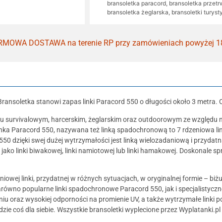
bransoletka paracord
,
bransoletka przetr
bransoletka żeglarska
,
bransoletki turys
MOWA DOSTAWA na terenie RP przy zamówieniach powyżej 1
Bransoletka stanowi zapas linki Paracord 550 o długości około 3 metra
u survivalowym, harcerskim, żeglarskim oraz outdoorowym ze względu na
 Linka Paracord 550, nazywana też linką spadochronową to 7 rdzeniowa l
550 dzięki swej dużej wytrzymałości jest linką wielozadaniową i przydat
 jako linki biwakowej, linki namiotowej lub linki hamakowej. Doskonale 
niowej linki, przydatnej w różnych sytuacjach, w oryginalnej formie – biż
równo popularne linki spadochronowe Paracord 550, jak i specjalistyczne l
niu oraz wysokiej odporności na promienie UV, a także wytrzymałe linki p
ie coś dla siebie. Wszystkie bransoletki wyplecione przez Wyplatanki.pl