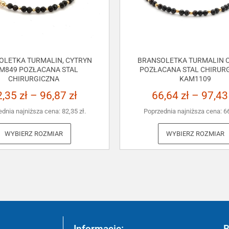
OLETKA TURMALIN, CYTRYN
BRANSOLETKA TURMALIN C
M849 POZŁACANA STAL
POZŁACANA STAL CHIRUR
CHIRURGICZNA
KAM1109
2,35
zł
–
96,87
zł
66,64
zł
–
97,4
ednia najniższa cena:
82,35
zł
.
Poprzednia najniższa cena:
6
WYBIERZ ROZMIAR
WYBIERZ ROZMIAR
Informacje:
B