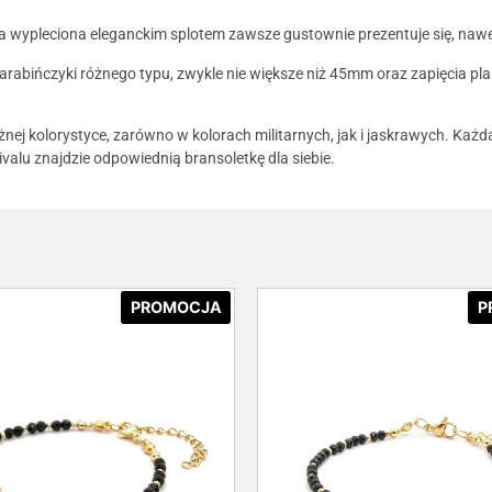
wa wypleciona eleganckim splotem zawsze gustownie prezentuje się, na
karabińczyki różnego typu, zwykle nie większe niż 45mm oraz zapięcia 
żnej kolorystyce, zarówno w kolorach militarnych, jak i jaskrawych. Każ
vivalu znajdzie odpowiednią bransoletkę dla siebie.
PROMOCJA
P