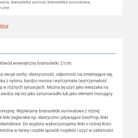
wania
,
bransoletka survival
,
bransoletka survivalowa
,
tyczne
80zł
. Obwód wewnętrzny bransoletki: 21cm.
 swoje cechy: elastyczność, odporność na zmieniające się,
inka z nylonu, bardzo mocna i wytrzymała (wytrzymałość
ną w różnych sytuacjach. Można jej użyć jako wieszaka na
sprawdza się tez jako sznurowadło lub jako element mocujący
uteryjnej. Wyplatamy bransoletki survivalowe z różnej
inki żeglarskie np. elastyczne i pływające GeoProp, linki
oliamidowe. Do wyplotu wykorzystujemy linki o różnej ilości
 można w łatwy i szybki sposób rozpleść i użyć w zależności