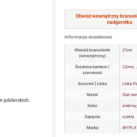
Obwód wewnętrzny bransol
nadgarstka
.
Informacje dodatkowe
Obwód bransoletki
21cm
(wewnętrzny)
Średnica kamieni /
22mm
,
szerokość
Sznurek | Linka
Linka P
Metal
Stal ni
 jubilerskich.
Kolor
srebrny
Zapięcie
szekla
Marka
WYPLAT