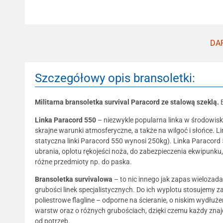
DAR
Szczegółowy opis bransoletki:
Militarna bransoletka survival Paracord ze stalową szeklą.
Linka Paracord 550
– niezwykle popularna linka w środowisk
skrajne warunki atmosferyczne, a także na wilgoć i słońce.
statyczna linki Paracord 550 wynosi 250kg). Linka Paracord 
ubrania, oplotu rękojeści noża, do zabezpieczenia ekwipunku,
różne przedmioty np. do paska.
Bransoletka survivalowa
– to nic innego jak zapas wielozada
grubości linek specjalistycznych. Do ich wyplotu stosujemy za
poliestrowe flagline – odporne na ścieranie, o niskim wydłuże
warstw oraz o różnych grubościach, dzięki czemu każdy znajdz
od potrzeb.