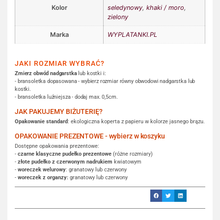
Kolor
seledynowy
,
khaki / moro
,
zielony
Marka
WYPLATANKI.PL
JAKI ROZMIAR WYBRAĆ?
Zmierz obwód nadgarstka
lub kostki i:
- bransoletka dopasowana - wybierz rozmiar równy obwodowi nadgarstka lub
kostki.
- bransoletka luźniejsza - dodaj max. 0,5cm.
JAK PAKUJEMY BIŻUTERIĘ?
Opakowanie standard
: ekologiczna koperta z papieru w kolorze jasnego brązu.
OPAKOWANIE PREZENTOWE - wybierz w koszyku
Dostępne opakowania prezentowe:
-
czarne klasyczne pudełko prezentowe
(różne rozmiary)
-
złote pudełko z czerwonym nadrukiem
kwiatowym
-
woreczek welurowy
: granatowy lub czerwony
-
woreczek z organzy:
granatowy lub czerwony