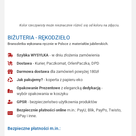
Kolor rzeczywisty może nieznacznie różnić się od koloru na zdjęciu.
BIŻUTERIA - RĘKODZIEŁO
Bransoletka wykonana ręcznie w Polsce z materiałów jubilerskich.
Szybka WYSYŁKA
- w dniu złożenia zamówienia
Dostawa
- Kurier, Paczkomat, OrlenPaczka, DPD
Darmowa dostawa
dla zamówień powyżej 180zł
Jak pakujemy?
- koperta z papieru eko
Opakowanie Prezentowe
z elegancką
dedykacją
-
wybór opakowania w koszyku
GPSR
- bezpieczeństwo użytkownia produktów
Bezpiecznie płatności online
m.in.: PayU, Blik, PayPo, Twisto,
GPay i inne.
Bezpieczne płatności m.in.: