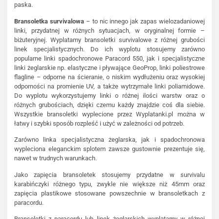
paska.
Bransoletka survivalowa
– to nic innego jak zapas wielozadaniowej
linki, przydatnej w różnych sytuacjach, w oryginalnej formie –
biżuteryjnej. Wyplatamy bransoletki survivalowe z różnej grubości
linek specjalistycznych. Do ich wyplotu stosujemy zarówno
popularne linki spadochronowe Paracord 550, jak i specjalistyczne
linki żeglarskie np. elastyczne i pływające GeoProp, linki poliestrowe
flagline – odporne na ścieranie, o niskim wydłużeniu oraz wysokiej
odporności na promienie UV, a także wytrzymałe linki poliamidowe.
Do wyplotu wykorzystujemy linki o różnej ilości warstw oraz o
różnych grubościach, dzięki czemu każdy znajdzie coś dla siebie.
Wszystkie bransoletki wyplecione przez Wyplatanki.pl można w
łatwy i szybki sposób rozpleść i użyć w zależności od potrzeb.
Zarówno linka specjalistyczna żeglarska, jak i spadochronowa
wypleciona eleganckim splotem zawsze gustownie prezentuje się,
nawet w trudnych warunkach.
Jako zapięcia bransoletek stosujemy przydatne w survivalu
karabińczyki różnego typu, zwykle nie większe niż 45mm oraz
zapięcia plastikowe stosowane powszechnie w bransoletkach z
paracordu.
Bransoletki z paracordu lub linek żeglarskich wyplatamy w różnej