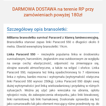
DARMOWA DOSTAWA na terenie RP przy
zamówieniach powyżej 180zł
Szczegółowy opis bransoletki:
Militarna bransoletka survival Paracord z klamrą luminescencyjną.
Bransoletka stanowi zapas linki Paracord 550 o długości około 3
metra. Obwód wewnętrzny bransoletki: 19cm.
Linka Paracord 550
– niezwykle popularna linka w środowisku
survivalowym, harcerskim, żeglarskim oraz outdoorowym ze względu
na swoje cechy: elastyczność, odporność na zmieniające się,
skrajne warunki atmosferyczne, a także na wilgoć i słońce. Linka
Paracord 550, nazywana też linką spadochronową to 7 rdzeniowa
linka z nylonu, bardzo mocna i wytrzymała (wytrzymałość statyczna
linki Paracord 550 wynosi 250kg). Linka Paracord 550 dzięki swej
dużej wytrzymałości jest linką wielozadaniową i przydatną w różnych
sytuacjach. Można jej użyć jako wieszaka na ubrania, oplotu
rękojeści noża, do zabezpieczenia ekwipunku, jako linki biwakowej,
linki namiotowej lub linki hamakowej. Doskonale sprawdza się tez
jako sznurowadło lub jako element mocujący różne przedmioty np. do