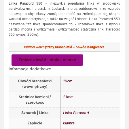
Linka Paracord 550
– niezwykle popularna linka w środowisku
survivalowym, harcerskim, żeglarskim oraz outdoorowym ze względu
na swoje cechy: elastyczność, odporność na zmieniające się, skrajne
warunki atmosferyczne, a także na wilgoć i słońce. Linka Paracord 550,
nazywana też linką spadochronową to 7 rdzeniowa linka z nylonu,
bardzo mocna i wytrzymała (wytrzymałość statyczna linki Paracord
550 wynosi 250kg).
Obwód wewnętrzny bransoletki
=
obwód nadgarstka
.
Zmierz obwód - drukuj miarkę
Informacje dodatkowe
Obwód bransoletki
19cm
(wewnętrzny)
Średnica kamieni /
21mm
szerokość
Sznurek | Linka
Linka Paracord
Zapięcie
klamra