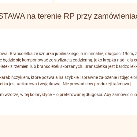
WA na terenie RP przy zamówieniach
urkowa. Bransoletka ze sznurka jubilerskiego, o minimalnej długości 19
ale będzie się komponować ze stylizacją codzienną, jako kropka nad i dla
letek z rzemieni lub bransoletek skórzanych. Bransoletka jest bardzo lek
bińczykiem, które pozwala na szybkie i sprawne założenie i zdjęcie brans
etka jest unikatowa i wyjątkowa. Nie prowadzimy produkcji taśmowej.
m wzorze, w tej kolorystyce – o preferowanej długości. Aby zamówić o 