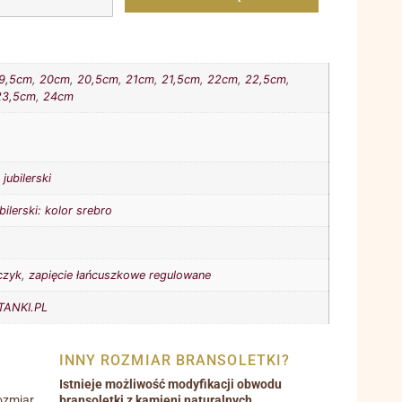
9,5cm
,
20cm
,
20,5cm
,
21cm
,
21,5cm
,
22cm
,
22,5cm
,
23,5cm
,
24cm
jubilerski
bilerski: kolor srebro
czyk
,
zapięcie łańcuszkowe regulowane
ANKI.PL
INNY ROZMIAR BRANSOLETKI?
Istnieje możliwość modyfikacji obwodu
ozmiar
bransoletki z kamieni naturalnych.