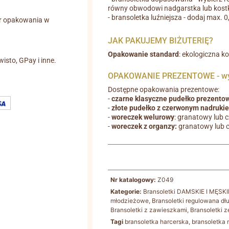
równy obwodowi nadgarstka lub kostk
- bransoletka luźniejsza - dodaj max. 
r opakowania w
JAK PAKUJEMY BIŻUTERIĘ?
Opakowanie standard
: ekologiczna k
wisto, GPay i inne.
OPAKOWANIE PREZENTOWE - wyb
Dostępne opakowania prezentowe:
-
czarne klasyczne pudełko prezento
-
złote pudełko z czerwonym nadruki
-
woreczek welurowy
: granatowy lub 
-
woreczek z organzy:
granatowy lub 
Nr katalogowy:
Z049
Kategorie:
Bransoletki DAMSKIE I MĘSKI
młodzieżowe
,
Bransoletki regulowana dł
Bransoletki z zawieszkami
,
Bransoletki z
Tagi
bransoletka harcerska
,
bransoletka