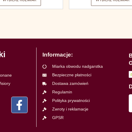
ki
Informacje:
B
G
Miarka obwodu nadgarstka
Bezpieczne płatności
ykonane
isiory
Dostawa zamówień
D
Regulamin
Polityka prywatności
Zwroty i reklamacje
GPSR