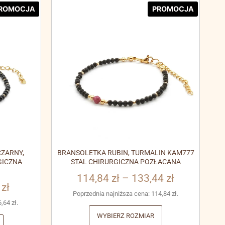
ROMOCJA
PROMOCJA
ZARNY,
BRANSOLETKA RUBIN, TURMALIN KAM777
GICZNA
STAL CHIRURGICZNA POZŁACANA
114,84
zł
–
133,44
zł
3
zł
Poprzednia najniższa cena:
114,84
zł
.
6,64
zł
.
WYBIERZ ROZMIAR