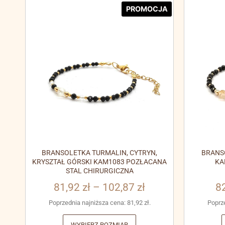
PROMOCJA
BRANSOLETKA TURMALIN, CYTRYN,
BRANS
KRYSZTAŁ GÓRSKI KAM1083 POZŁACANA
KA
STAL CHIRURGICZNA
81,92
zł
–
102,87
zł
8
Poprzednia najniższa cena:
81,92
zł
.
Poprz
WYBIERZ ROZMIAR