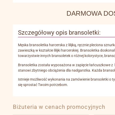
DARMOWA DOSTA
Szczegółowy opis bransoletki:
Męska bransoletka harcerska z lilijką, ręcznie pleciona szn
zawieszką w kształcie lilijki harcerskiej. Bransoletka doskon
towarzystwie innych bransoletek o różnej kolorystyce, branso
Bransoletka została wyposażona w zapięcie łańcuszkowe z kara
stanowi zbytniego obciążenia dla nadgarstka. Każda bransol
Istnieje możliwość wykonania na zamówienie bransoletki o ty
się sprostać Twoim potrzebom.
Biżuteria w cenach promocyjnych