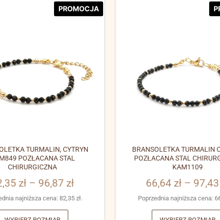
PROMOCJA
P
OLETKA TURMALIN, CYTRYN
BRANSOLETKA TURMALIN C
M849 POZŁACANA STAL
POZŁACANA STAL CHIRUR
CHIRURGICZNA
KAM1109
2,35
zł
–
96,87
zł
66,64
zł
–
97,4
ednia najniższa cena:
82,35
zł
.
Poprzednia najniższa cena:
6
WYBIERZ ROZMIAR
WYBIERZ ROZMIAR