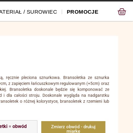
ATERIAŁ / SUROWIEC
PROMOCJE
jką, ręcznie pleciona sznurkowa. Bransoletka ze sznurka
i 19cm, z zapięciem łańcuszkowym regulowanym (+5cm) oraz
erskiej. Bransoletka doskonale będzie się komponować ze
ad i dla całości stroju. Doskonale wygląda na nadgarstku
ansoletek o różnej kolorystyce, bransoletek z rzemieni lub
etki
=
obwód
Zmierz obwód - drukuj
miarkę