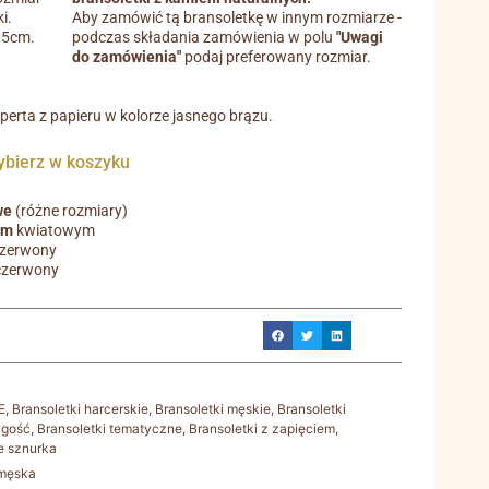
i.
Aby zamówić tą bransoletkę w innym rozmiarze -
0,5cm.
podczas składania zamówienia w polu
"Uwagi
do zamówienia"
podaj preferowany rozmiar.
operta z papieru w kolorze jasnego brązu.
ierz w koszyku
we
(różne rozmiary)
em
kwiatowym
czerwony
czerwony
E
,
Bransoletki harcerskie
,
Bransoletki męskie
,
Bransoletki
ugość
,
Bransoletki tematyczne
,
Bransoletki z zapięciem
,
e sznurka
 męska