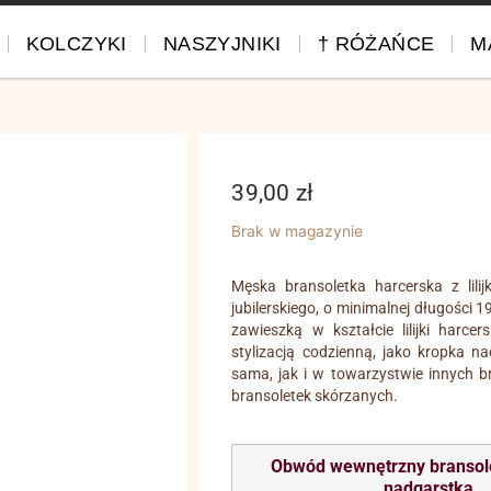
KOLCZYKI
NASZYJNIKI
† RÓŻAŃCE
M
39,00
zł
Brak w magazynie
Męska bransoletka harcerska z lili
jubilerskiego, o minimalnej długośc
zawieszką w kształcie lilijki harc
stylizacją codzienną, jako kropka n
sama, jak i w towarzystwie innych br
bransoletek skórzanych.
Obwód wewnętrzny bransol
nadgarstka
.