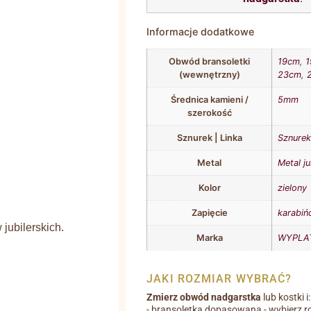
Informacje dodatkowe
Obwód bransoletki
19cm
,
1
(wewnętrzny)
23cm
,
Średnica kamieni /
5mm
szerokość
Sznurek | Linka
Sznurek 
Metal
Metal ju
Kolor
zielony
Zapięcie
karabiń
jubilerskich.
Marka
WYPLAT
JAKI ROZMIAR WYBRAĆ?
Zmierz obwód nadgarstka
lub kostki i:
- bransoletka dopasowana - wybierz r