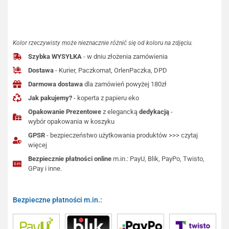
Kolor rzeczywisty może nieznacznie różnić się od koloru na zdjęciu.
Szybka WYSYŁKA
- w dniu złożenia zamówienia
Dostawa
- Kurier, Paczkomat, OrlenPaczka, DPD
Darmowa dostawa
dla zamówień powyżej 180zł
Jak pakujemy?
- koperta z papieru eko
Opakowanie Prezentowe
z elegancką
dedykacją
-
wybór opakowania w koszyku
GPSR
- bezpieczeństwo użytkowania produktów >>> czytaj
więcej
Bezpiecznie płatności online
m.in.: PayU, Blik, PayPo, Twisto,
GPay i inne.
Bezpieczne płatności m.in.: