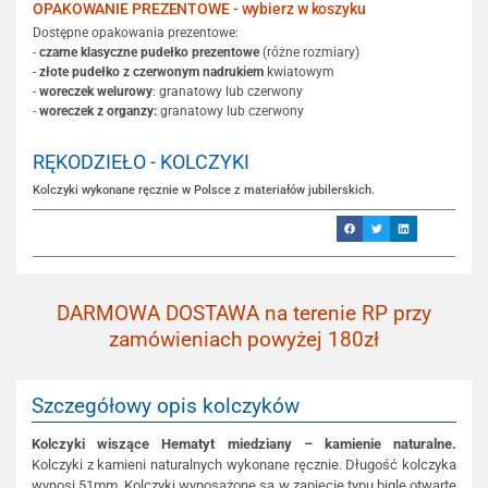
OPAKOWANIE PREZENTOWE - wybierz w koszyku
Dostępne opakowania prezentowe:
-
czarne klasyczne pudełko prezentowe
(różne rozmiary)
-
złote pudełko z czerwonym nadrukiem
kwiatowym
-
woreczek welurowy
: granatowy lub czerwony
-
woreczek z organzy:
granatowy lub czerwony
RĘKODZIEŁO - KOLCZYKI
Kolczyki wykonane ręcznie w Polsce z materiałów jubilerskich.
DARMOWA DOSTAWA na terenie RP przy
zamówieniach powyżej 180zł
Szczegółowy opis kolczyków
Kolczyki wiszące Hematyt miedziany – kamienie naturalne.
Kolczyki z kamieni naturalnych wykonane ręcznie. Długość kolczyka
wynosi 51mm. Kolczyki wyposażone są w zapięcie typu bigle otwarte