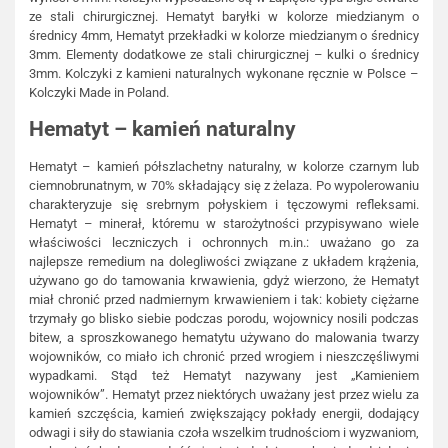
ze stali chirurgicznej. Hematyt baryłki w kolorze miedzianym o
średnicy 4mm, Hematyt przekładki w kolorze miedzianym o średnicy
3mm. Elementy dodatkowe ze stali chirurgicznej – kulki o średnicy
3mm. Kolczyki z kamieni naturalnych wykonane ręcznie w Polsce –
Kolczyki Made in Poland.
Hematyt – kamień naturalny
Hematyt – kamień półszlachetny naturalny, w kolorze czarnym lub
ciemnobrunatnym, w 70% składający się z żelaza. Po wypolerowaniu
charakteryzuje się srebrnym połyskiem i tęczowymi refleksami.
Hematyt – minerał, któremu w starożytności przypisywano wiele
właściwości leczniczych i ochronnych m.in.: uważano go za
najlepsze remedium na dolegliwości związane z układem krążenia,
używano go do tamowania krwawienia, gdyż wierzono, że Hematyt
miał chronić przed nadmiernym krwawieniem i tak: kobiety ciężarne
trzymały go blisko siebie podczas porodu, wojownicy nosili podczas
bitew, a sproszkowanego hematytu używano do malowania twarzy
wojowników, co miało ich chronić przed wrogiem i nieszczęśliwymi
wypadkami. Stąd też Hematyt nazywany jest „Kamieniem
wojowników”. Hematyt przez niektórych uważany jest przez wielu za
kamień szczęścia, kamień zwiększający pokłady energii, dodający
odwagi i siły do stawiania czoła wszelkim trudnościom i wyzwaniom,