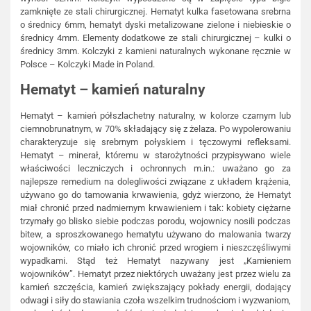
zamknięte ze stali chirurgicznej. Hematyt kulka fasetowana srebrna
o średnicy 6mm, hematyt dyski metalizowane zielone i niebieskie o
średnicy 4mm. Elementy dodatkowe ze stali chirurgicznej – kulki o
średnicy 3mm. Kolczyki z kamieni naturalnych wykonane ręcznie w
Polsce – Kolczyki Made in Poland.
Hematyt – kamień naturalny
Hematyt – kamień półszlachetny naturalny, w kolorze czarnym lub
ciemnobrunatnym, w 70% składający się z żelaza. Po wypolerowaniu
charakteryzuje się srebrnym połyskiem i tęczowymi refleksami.
Hematyt – minerał, któremu w starożytności przypisywano wiele
właściwości leczniczych i ochronnych m.in.: uważano go za
najlepsze remedium na dolegliwości związane z układem krążenia,
używano go do tamowania krwawienia, gdyż wierzono, że Hematyt
miał chronić przed nadmiernym krwawieniem i tak: kobiety ciężarne
trzymały go blisko siebie podczas porodu, wojownicy nosili podczas
bitew, a sproszkowanego hematytu używano do malowania twarzy
wojowników, co miało ich chronić przed wrogiem i nieszczęśliwymi
wypadkami. Stąd też Hematyt nazywany jest „Kamieniem
wojowników”. Hematyt przez niektórych uważany jest przez wielu za
kamień szczęścia, kamień zwiększający pokłady energii, dodający
odwagi i siły do stawiania czoła wszelkim trudnościom i wyzwaniom,