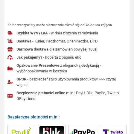
Kolor rzeczywisty może nieznacznie różnić się od koloru na zdjęciu.
Szybka WYSYŁKA
- w dniu złożenia zamówienia
Dostawa
- Kurier, Paczkomat, OrlenPaczka, DPD
Darmowa dostawa
dla zamówień powyżej 180zł
Jak pakujemy?
- koperta z papieru eko
Opakowanie Prezentowe
z elegancką
dedykacją
-
wybór opakowania w koszyku
GPSR
- bezpieczeństwo użytkowania produktów >>> czytaj
więcej
Bezpiecznie płatności online
m.in.: PayU, Blik, PayPo, Twisto,
GPay i inne.
Bezpieczne płatności m.in.: