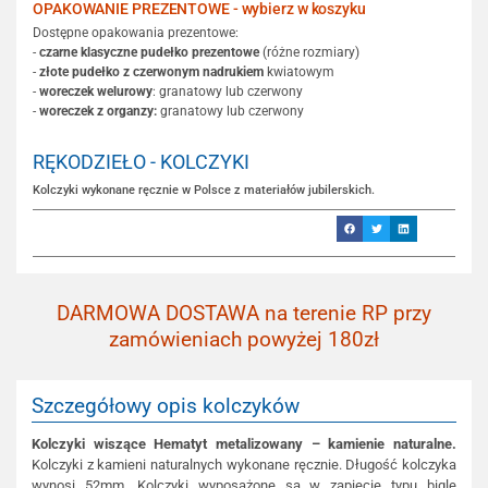
OPAKOWANIE PREZENTOWE - wybierz w koszyku
Dostępne opakowania prezentowe:
-
czarne klasyczne pudełko prezentowe
(różne rozmiary)
-
złote pudełko z czerwonym nadrukiem
kwiatowym
-
woreczek welurowy
: granatowy lub czerwony
-
woreczek z organzy:
granatowy lub czerwony
RĘKODZIEŁO - KOLCZYKI
Kolczyki wykonane ręcznie w Polsce z materiałów jubilerskich.
DARMOWA DOSTAWA na terenie RP przy
zamówieniach powyżej 180zł
Szczegółowy opis kolczyków
Kolczyki wiszące Hematyt metalizowany – kamienie naturalne.
Kolczyki z kamieni naturalnych wykonane ręcznie. Długość kolczyka
wynosi 52mm. Kolczyki wyposażone są w zapięcie typu bigle