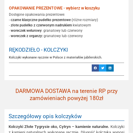
OPAKOWANIE PREZENTOWE - wybierz w koszyku
Dostępne opakowania prezentowe:
-
czarne klasyczne pudełko prezentowe
(różne rozmiary)
-
złote pudełko z czerwonym nadrukiem
kwiatowym
-
woreczek welurowy
: granatowy lub czerwony
-
woreczek z organzy:
granatowy lub czerwony
RĘKODZIEŁO - KOLCZYKI
Kolczyki wykonane ręcznie w Polsce z materiałów jubilerskich.
DARMOWA DOSTAWA na terenie RP przy
zamówieniach powyżej 180zł
Szczegółowy opis kolczyków
Kolczyki Złote Tygrysie oko, Cytryn – kamienie naturalne.
Kolczyki
z kamieni naturalnych wykonane ręcznie. Długość kolczyka wynosi