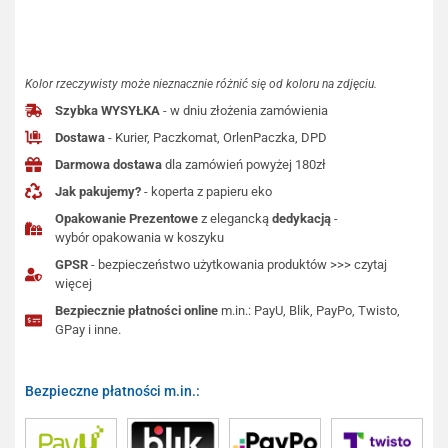
Kolor rzeczywisty może nieznacznie różnić się od koloru na zdjęciu.
Szybka WYSYŁKA
- w dniu złożenia zamówienia
Dostawa
- Kurier, Paczkomat, OrlenPaczka, DPD
Darmowa dostawa
dla zamówień powyżej 180zł
Jak pakujemy?
- koperta z papieru eko
Opakowanie Prezentowe
z elegancką
dedykacją
-
wybór opakowania w koszyku
GPSR
- bezpieczeństwo użytkowania produktów >>> czytaj
więcej
Bezpiecznie płatności online
m.in.: PayU, Blik, PayPo, Twisto,
GPay i inne.
Bezpieczne płatności m.in.: