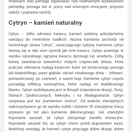
finansach oraz pomaga zapanować nad nadmiernym wydawaniem
pieniędzy, pomaga też w pracy nad własnymi emocjami, przynosi
radość i poprawia nastrój.
Cytryn – kamień naturalny
Cytryn – żółta odmiana kwarcu, kamień ozdobny półszlachetny
należący do minerałów rzadkich. Nazwa kamienia pochodzi od
łacińskiego słowa “citrus”, oznaczającego cytrynę. Kamienie cytryn
tworzą się w taki sam sposób jak inne kwarce. Cytryn powstaje w
wyniku naturalnego ogrzania kwarcu dymnego lub ametystu. Żółtą
barwę zawdzięcza zawartości małych cząsteczek żelaza, które
podczas utleniania nadają kwarcom kolor od słonecznego jasnego
lub bladożółtego, przez głęboki odcień miodowego złota – żółtawo-
pomarańczowy, po czerwień, a nawet brąz. Kamienie cytryn często
posiadają refleksy wewnętrzne, które nadają im dodatkowego
blasku. Cytryn wydobywany jest w Brazylii (największe okazy), Rosji,
Stanach Zjednoczonych, Meksyku i na Madagaskarze. Cytryn
nazywany jest też „kamieniem słońca”. Od wieków starożytnych
wykorzystywano go do wyrobu ozdób i biżuterii. W starożytnej Grecji
używano go też jako kamienia dekoracyjnego, zaś starożytni
Rzymianie uważali, że cytryn zatrzymuje światło słoneczne.
Rzymianie uważali też, że cytryn chroni przed ukąszeniem węża.
Niektórzy uważają, że kamień cytryn przyciąga dobre okazje, dobre