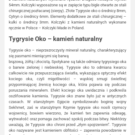
54mm. Kolczyki wyposażone są w zapięcie typu bigle otwarte ze stali
chirurgicznej pozłacanej (sierpy). Złote Tygrysie oko o średnicy 8mm,
Cytryn o średnicy 6mm. Elementy dodatkowe ze stali chirurgicznej –
kulki o średnicy 3mm. Kolczyki z kamieni naturalnych wykonane
ręcznie w Polsce – Kolczyki Made in Poland.
Tygrysie Oko – kamień naturalny
Tygrysie oko – nieprzezroczysty minerał naturalny, charakteryzujący
się pasmami mieniącymi się barwą
brązową, żółtą i złocistą. Spotykane są także odmiany tygrysiego oka
o barwie zielonej i niebieskiej. Tygrysie oko to odmiana kwarcu
całkowicie nie przepuszczająca światła, wykazująca optyczny efekt
kociego oka, czyli migotliwości – wąskiej smugi świetlnej
przypominającej źrenicę kociego oka, która pojawia się podczas
poruszania minerałem. Efekt kociego oka uwidacznia i podkreśla
oszlifowanie kamienia. Tygrysie oko znane było już w antycznych
czasach. W starożytnym Egipcie symbolizowało boginię wojny
Sekhmet, zaś w starożytnym Rzymie tygrysie oko nosili rzymscy
wojownicy, bowiem wierzono, że kamień ten zapewnia odwagę,
wytrwałość oraz pomaga zachować spokój podczas bitwy. Niektórzy
uważają, że Tygrysie oko chroni przed „złym spojrzeniem”. Tygrysie
oko nazywane jest kamieniem obfitości – zapewnia powodzenie w