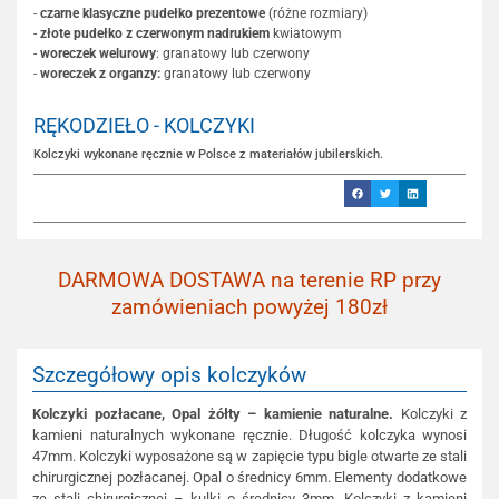
-
czarne klasyczne pudełko prezentowe
(różne rozmiary)
-
złote pudełko z czerwonym nadrukiem
kwiatowym
-
woreczek welurowy
: granatowy lub czerwony
-
woreczek z organzy:
granatowy lub czerwony
RĘKODZIEŁO - KOLCZYKI
Kolczyki wykonane ręcznie w Polsce z materiałów jubilerskich.
DARMOWA DOSTAWA na terenie RP przy
zamówieniach powyżej 180zł
Szczegółowy opis kolczyków
Kolczyki pozłacane, Opal żółty – kamienie naturalne.
Kolczyki z
kamieni naturalnych wykonane ręcznie. Długość kolczyka wynosi
47mm. Kolczyki wyposażone są w zapięcie typu bigle otwarte ze stali
chirurgicznej pozłacanej. Opal o średnicy 6mm. Elementy dodatkowe
ze stali chirurgicznej – kulki o średnicy 3mm. Kolczyki z kamieni