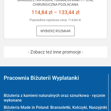
BRANSOLETKA RUBIN, TURMALIN KAM777 STAL
CHIRURGICZNA POZŁACANA
114,84
zł
–
133,44
zł
Poprzednia najniższa cena:
114,84
zł
.
WYBIERZ ROZMIAR
- Zobacz też inne promocje -
Pracownia Biżuterii Wyplatanki
Wyplatanki.pl - Biżuteria ADIRE
Biżuteria z kamieni naturalnych oraz sznurkowa - ręcznie
wykonane
Biżuteria Made in Poland: Bransoletki, Kolczyki, Naszyjniki