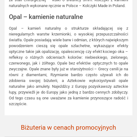
naturalnych wykonane ręcznie w Polsce – Kolczyki Made in Poland.
Opal – kamienie naturalne
Opal – kamień naturalny o strukturze składającej się z
nieregularnych warstw krzemionki, o wysokiej przepuszczalności
światła. Opale posiadają wiele barw i odmian, z których największym
powodzeniem cieszą się opale szlachetne, wykazujące efekty
optyczne takie jak opalizację, opalescencję czy efekt kociego oka –
refleksy o różnych odcieniach kolorów: niebieskiego, zielonego,
czerwonego, jak i żółtego. Opale bez efektów optycznych to opale
zwyczajne. Opale znane były już w starożytności – Grecy cenili je na
równi z diamentami, Rzymianie bardzo często używali ich do
zdobienia swojej biżuterii, a Aztekowie wykorzystywali opale
naturalne jako amulety. Najeźdźcy z Europy pozyskawszy azteckie
łupy, przywieźli je do Europy jako jedną z bardzo cennych zdobyczy.
Od tego czasu są one uważane za kamienie przynoszące radość i
szczęście.
Biżuteria w cenach promocyjnych