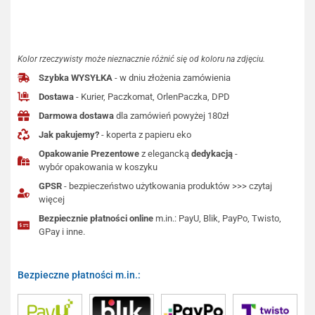
Kolor rzeczywisty może nieznacznie różnić się od koloru na zdjęciu.
Szybka WYSYŁKA
- w dniu złożenia zamówienia
Dostawa
- Kurier, Paczkomat, OrlenPaczka, DPD
Darmowa dostawa
dla zamówień powyżej 180zł
Jak pakujemy?
- koperta z papieru eko
Opakowanie Prezentowe
z elegancką
dedykacją
-
wybór opakowania w koszyku
GPSR
- bezpieczeństwo użytkowania produktów >>> czytaj
więcej
Bezpiecznie płatności online
m.in.: PayU, Blik, PayPo, Twisto,
GPay i inne.
Bezpieczne płatności m.in.: