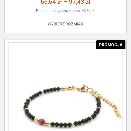
66,64
zł
–
97,43
zł
Poprzednia najniższa cena:
66,64
zł
.
WYBIERZ ROZMIAR
PROMOCJA