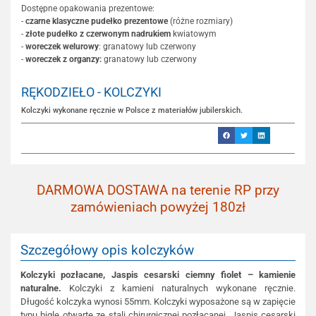
Dostępne opakowania prezentowe:
-
czarne klasyczne pudełko prezentowe
(różne rozmiary)
-
złote pudełko z czerwonym nadrukiem
kwiatowym
-
woreczek welurowy
: granatowy lub czerwony
-
woreczek z organzy:
granatowy lub czerwony
RĘKODZIEŁO - KOLCZYKI
Kolczyki wykonane ręcznie w Polsce z materiałów jubilerskich.
DARMOWA DOSTAWA na terenie RP przy
zamówieniach powyżej 180zł
Szczegółowy opis kolczyków
Kolczyki pozłacane, Jaspis cesarski ciemny fiolet – kamienie
naturalne.
Kolczyki z kamieni naturalnych wykonane ręcznie.
Długość kolczyka wynosi 55mm. Kolczyki wyposażone są w zapięcie
typu bigle otwarte ze stali chirurgicznej pozłacanej. Jaspis cesarski