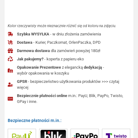
Kolor rzeczywisty może nieznacznie różnić się od koloru na zdjęciu.
Szybka WYSYŁKA
- w dniu złożenia zamówienia
Dostawa
- Kurier, Paczkomat, OrlenPaczka, DPD
Darmowa dostawa
dla zamówień powyżej 180zł
Jak pakujemy?
- koperta z papieru eko
Opakowanie Prezentowe
z elegancką
dedykacją
-
wybór opakowania w koszyku
GPSR
- bezpieczeństwo użytkowania produktów >>> czytaj
więcej
Bezpiecznie płatności online
m.in.: PayU, Blik, PayPo, Twisto,
GPay i inne.
Bezpieczne płatności m.in.: