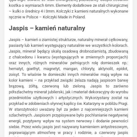
kostka o wymiarach 6mm. Elementy dodatkowe ze stali chirurgicznej
– kulki o średnicy 4 i 3mm. Kolczyki z kamieni naturalnych wykonane
ręcznie w Polsce – Kolczyki Made in Poland.
Jaspis – kamień naturalny
Jaspis – kamień o ziarnistej strukturze, naturalny minerał cętkowany,
pasiasty lub kamień występujący naturalnie we wszystkich kolorach.
Jaspis, minerał będący skałą osadową drobnoziarnistą, zbudowaną
z chalcedonu i kwarcu (występujących w zmiennych proporcjach)
oraz innych, różnych minerałów pełniących rolę domieszek np.:
hematyt, goethyt, magnetyt, mangan, chloryty, aktynolit, epidot,
zoisyt. To właśnie te domieszki innych minerałów mają wpływ na
kolor kamieni – na przykład związki żelaza nadają jaspisom barwę
brązową, żółtą, czerwoną lub zieloną. Jaspis to zarówno
półszlachetny minerał jubilerski, jak i materiał dekoracyjny do wyrobu
przedmiotów użytkowych i artystycznych. Wykorzystany został na
przykład w zdobieniach słynnej kaplicy św. Katarzyny w pobliżu Pragi.
W starożytności uważany był za jeden z najcenniejszych kamieni
szlachetnych. Jaspisom przypisywane było pochłanianie negatywnej
energii, pozytywny wpływ na system nerwowy i dodanie pewności
siebie. Przez wielu jaspis jest nazywany kamieniem antystresowym,
poprawiającym atmosferę w pracy i rodzinie, a czerwony jaspis