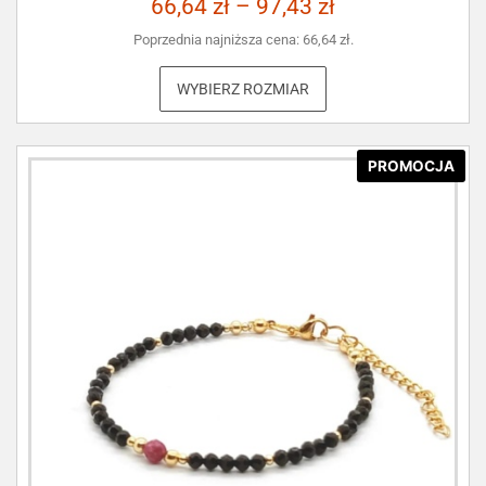
66,64
zł
–
97,43
zł
Poprzednia najniższa cena:
66,64
zł
.
WYBIERZ ROZMIAR
PROMOCJA