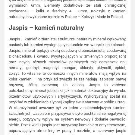
wymiarach 6mm. Elementy dodatkowe ze stali chirurgicznej
pozłacanej – kulki o średnicy 4 i 3mm. Kolczyki z kamieni
naturalnych wykonane ręcznie w Polsce – Kolczyki Made in Poland.
Jaspis – kamień naturalny
Jaspis – kamień o ziarnistej strukturze, naturalny minerał cętkowany,
pasiasty lub kamień występujący naturalnie we wszystkich kolorach.
Jaspis, minerał będący skałą osadową drobnoziarnistą, zbudowaną
z chalcedonu i kwarcu (występujących w zmiennych proporcjach)
oraz innych, różnych minerałów pełniących rolę domieszek np.:
hematyt, goethyt, magnetyt, mangan, chloryty, aktynolit, epidot,
zoisyt. To właśnie te domieszki innych minerałów mają wpływ na
kolor kamieni – na przykład związki żelaza nadają jaspisom barwę
brązową, żółtą, czerwoną lub zieloną. Jaspis to zarówno
półszlachetny minerał jubilerski, jak i materiał dekoracyjny do wyrobu
przedmiotów użytkowych i artystycznych. Wykorzystany został na
przykład w zdobieniach słynnej kaplicy św. Katarzyny w pobliżu Pragi.
W starożytności uważany był za jeden z najcenniejszych kamieni
szlachetnych. Jaspisom przypisywane było pochłanianie negatywnej
energii, pozytywny wpływ na system nerwowy i dodanie pewności
siebie. Przez wielu jaspis jest nazywany kamieniem antystresowym,
poprawiającym atmosferę w pracy i rodzinie, a czerwony jaspis