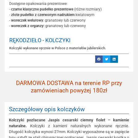
Dostępne opakowania prezentowe:
-
czarne klasyczne pudełko prezentowe
(różne rozmiary)
-
złote pudełko z czerwonym nadrukiem
kwiatowym
-
woreczek welurowy
: granatowy lub czerwony
-
woreczek z organzy:
granatowy lub czerwony
RĘKODZIEŁO - KOLCZYKI
Kolczyki wykonane ręcznie w Polsce z materiałów jubilerskich.
DARMOWA DOSTAWA na terenie RP przy
zamówieniach powyżej 180zł
Szczegółowy opis kolczyków
Kolczyki pozłacane Jaspis cesarski ciemny fiolet – kamienie
naturalne.
Kolczyki z kamieni naturalnych wykonane ręcznie.
Długość kolczyka wynosi 27mm. Kolczyki wyposażone są w zapięcie
typu sztyft ze stali chirurgicznej pozłacanej. Jaspis cesarski kostka o