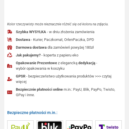
Kolor rzeczywisty może nieznacznie różnić się od koloru na zdjęciu.
Szybka WYSYŁKA
- w dniu złożenia zamówienia
Dostawa
- Kurier, Paczkomat, OrlenPaczka, DPD
Darmowa dostawa
dla zamówień powyżej 180zł
Jak pakujemy?
- koperta z papieru eko
Opakowanie Prezentowe
z elegancką
dedykacją
-
wybór opakowania w koszyku
GPSR
- bezpieczeństwo użytkowania produktów >>> czytaj
więcej
Bezpiecznie płatności online
m.in.: PayU, Blik, PayPo, Twisto,
GPay i inne.
Bezpieczne płatności m.in.: