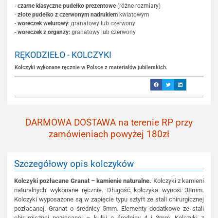
-
czarne klasyczne pudełko prezentowe
(różne rozmiary)
-
złote pudełko z czerwonym nadrukiem
kwiatowym
-
woreczek welurowy
: granatowy lub czerwony
-
woreczek z organzy:
granatowy lub czerwony
RĘKODZIEŁO - KOLCZYKI
Kolczyki wykonane ręcznie w Polsce z materiałów jubilerskich.
DARMOWA DOSTAWA na terenie RP przy
zamówieniach powyżej 180zł
Szczegółowy opis kolczyków
Kolczyki pozłacane Granat – kamienie naturalne.
Kolczyki z kamieni
naturalnych wykonane ręcznie. Długość kolczyka wynosi 38mm.
Kolczyki wyposażone są w zapięcie typu sztyft ze stali chirurgicznej
pozłacanej. Granat o średnicy 5mm. Elementy dodatkowe ze stali
chirurgicznej pozłacanej – kulki o średnicy 4 i 3mm. Kolczyki z