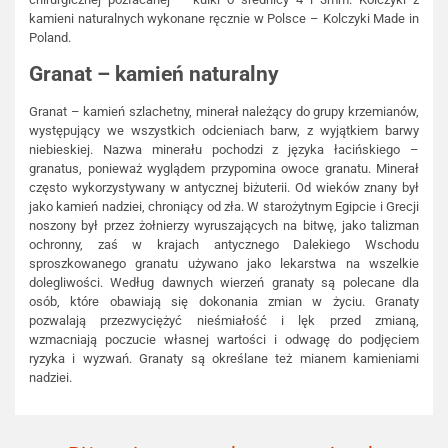
kamieni naturalnych wykonane ręcznie w Polsce – Kolczyki Made in
Poland.
Granat – kamień naturalny
Granat – kamień szlachetny, minerał należący do grupy krzemianów,
występujący we wszystkich odcieniach barw, z wyjątkiem barwy
niebieskiej. Nazwa minerału pochodzi z języka łacińskiego –
granatus, ponieważ wyglądem przypomina owoce granatu. Minerał
często wykorzystywany w antycznej biżuterii. Od wieków znany był
jako kamień nadziei, chroniący od zła. W starożytnym Egipcie i Grecji
noszony był przez żołnierzy wyruszających na bitwę, jako talizman
ochronny, zaś w krajach antycznego Dalekiego Wschodu
sproszkowanego granatu używano jako lekarstwa na wszelkie
dolegliwości. Według dawnych wierzeń granaty są polecane dla
osób, które obawiają się dokonania zmian w życiu. Granaty
pozwalają przezwyciężyć nieśmiałość i lęk przed zmianą,
wzmacniają poczucie własnej wartości i odwagę do podjęciem
ryzyka i wyzwań. Granaty są określane też mianem kamieniami
nadziei.