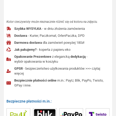
Kolor rzeczywisty może nieznacznie różnić się od koloru na zdjęciu.
Szybka WYSYŁKA
- w dniu złożenia zamówienia
Dostawa
- Kurier, Paczkomat, OrlenPaczka, DPD
Darmowa dostawa
dla zamówień powyżej 180zł
Jak pakujemy?
- koperta z papieru eko
Opakowanie Prezentowe
z elegancką
dedykacją
-
wybór opakowania w koszyku
GPSR
- bezpieczeństwo użytkowania produktów >>> czytaj
więcej
Bezpiecznie płatności online
m.in.: PayU, Blik, PayPo, Twisto,
GPay i inne.
Bezpieczne płatności m.in.: