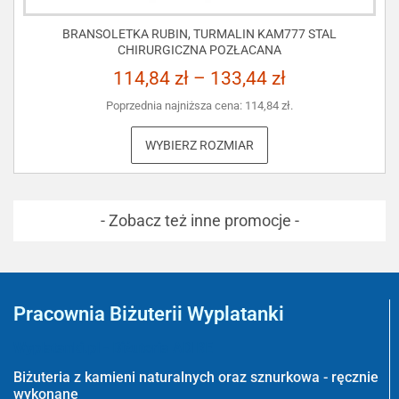
BRANSOLETKA RUBIN, TURMALIN KAM777 STAL
CHIRURGICZNA POZŁACANA
114,84
zł
–
133,44
zł
Poprzednia najniższa cena:
114,84
zł
.
WYBIERZ ROZMIAR
- Zobacz też inne promocje -
Pracownia Biżuterii Wyplatanki
Wyplatanki.pl - Biżuteria ADIRE
Biżuteria z kamieni naturalnych oraz sznurkowa - ręcznie
wykonane