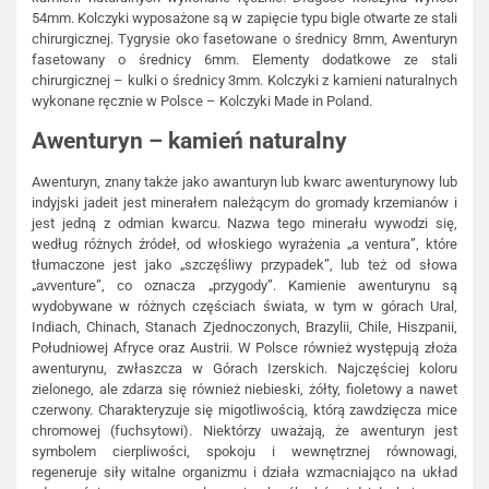
54mm. Kolczyki wyposażone są w zapięcie typu bigle otwarte ze stali
chirurgicznej. Tygrysie oko fasetowane o średnicy 8mm, Awenturyn
fasetowany o średnicy 6mm. Elementy dodatkowe ze stali
chirurgicznej – kulki o średnicy 3mm. Kolczyki z kamieni naturalnych
wykonane ręcznie w Polsce – Kolczyki Made in Poland.
Awenturyn – kamień naturalny
Awenturyn, znany także jako awanturyn lub kwarc awenturynowy lub
indyjski jadeit jest minerałem należącym do gromady krzemianów i
jest jedną z odmian kwarcu. Nazwa tego minerału wywodzi się,
według różnych źródeł, od włoskiego wyrażenia „a ventura”, które
tłumaczone jest jako „szczęśliwy przypadek”, lub też od słowa
„avventure”, co oznacza „przygody”. Kamienie awenturynu są
wydobywane w różnych częściach świata, w tym w górach Ural,
Indiach, Chinach, Stanach Zjednoczonych, Brazylii, Chile, Hiszpanii,
Południowej Afryce oraz Austrii. W Polsce również występują złoża
awenturynu, zwłaszcza w Górach Izerskich. Najczęściej koloru
zielonego, ale zdarza się również niebieski, żółty, fioletowy a nawet
czerwony. Charakteryzuje się migotliwością, którą zawdzięcza mice
chromowej (fuchsytowi). Niektórzy uważają, że awenturyn jest
symbolem cierpliwości, spokoju i wewnętrznej równowagi,
regeneruje siły witalne organizmu i działa wzmacniająco na układ