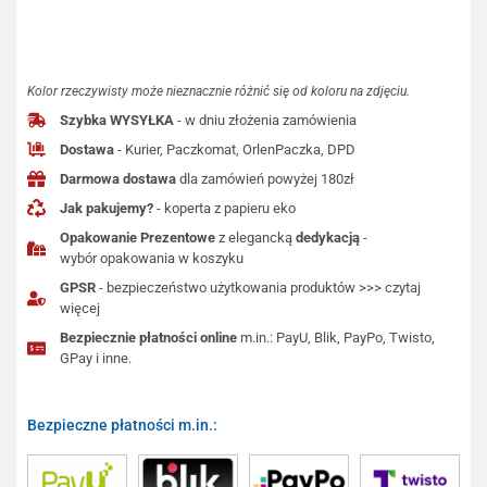
Kolor rzeczywisty może nieznacznie różnić się od koloru na zdjęciu.
Szybka WYSYŁKA
- w dniu złożenia zamówienia
Dostawa
- Kurier, Paczkomat, OrlenPaczka, DPD
Darmowa dostawa
dla zamówień powyżej 180zł
Jak pakujemy?
- koperta z papieru eko
Opakowanie Prezentowe
z elegancką
dedykacją
-
wybór opakowania w koszyku
GPSR
- bezpieczeństwo użytkowania produktów >>> czytaj
więcej
Bezpiecznie płatności online
m.in.: PayU, Blik, PayPo, Twisto,
GPay i inne.
Bezpieczne płatności m.in.: