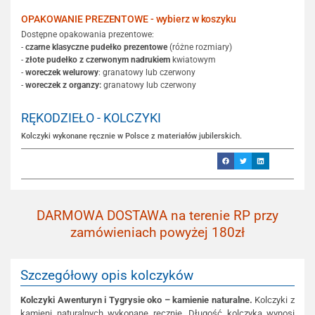
OPAKOWANIE PREZENTOWE - wybierz w koszyku
Dostępne opakowania prezentowe:
-
czarne klasyczne pudełko prezentowe
(różne rozmiary)
-
złote pudełko z czerwonym nadrukiem
kwiatowym
-
woreczek welurowy
: granatowy lub czerwony
-
woreczek z organzy:
granatowy lub czerwony
RĘKODZIEŁO - KOLCZYKI
Kolczyki wykonane ręcznie w Polsce z materiałów jubilerskich.
DARMOWA DOSTAWA na terenie RP przy
zamówieniach powyżej 180zł
Szczegółowy opis kolczyków
Kolczyki Awenturyn i Tygrysie oko – kamienie naturalne.
Kolczyki z
kamieni naturalnych wykonane ręcznie. Długość kolczyka wynosi