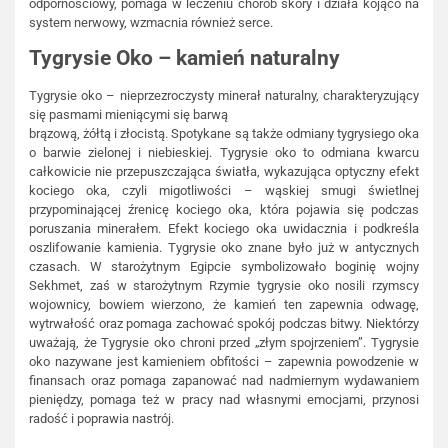
odpornościowy, pomaga w leczeniu chorób skóry i działa kojąco na
system nerwowy, wzmacnia również serce.
Tygrysie Oko – kamień naturalny
Tygrysie oko – nieprzezroczysty minerał naturalny, charakteryzujący
się pasmami mieniącymi się barwą
brązową, żółtą i złocistą. Spotykane są także odmiany tygrysiego oka
o barwie zielonej i niebieskiej. Tygrysie oko to odmiana kwarcu
całkowicie nie przepuszczająca światła, wykazująca optyczny efekt
kociego oka, czyli migotliwości – wąskiej smugi świetlnej
przypominającej źrenicę kociego oka, która pojawia się podczas
poruszania minerałem. Efekt kociego oka uwidacznia i podkreśla
oszlifowanie kamienia. Tygrysie oko znane było już w antycznych
czasach. W starożytnym Egipcie symbolizowało boginię wojny
Sekhmet, zaś w starożytnym Rzymie tygrysie oko nosili rzymscy
wojownicy, bowiem wierzono, że kamień ten zapewnia odwagę,
wytrwałość oraz pomaga zachować spokój podczas bitwy. Niektórzy
uważają, że Tygrysie oko chroni przed „złym spojrzeniem”. Tygrysie
oko nazywane jest kamieniem obfitości – zapewnia powodzenie w
finansach oraz pomaga zapanować nad nadmiernym wydawaniem
pieniędzy, pomaga też w pracy nad własnymi emocjami, przynosi
radość i poprawia nastrój.