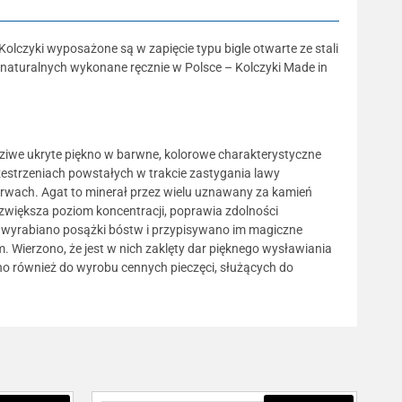
lczyki wyposażone są w zapięcie typu bigle otwarte ze stali
i naturalnych wykonane ręcznie w Polsce – Kolczyki Made in
dziwe ukryte piękno w barwne, kolorowe charakterystyczne
estrzeniach powstałych w trakcie zastygania lawy
barwach. Agat to minerał przez wielu uznawany za kamień
e, zwiększa poziom koncentracji, poprawia zdolności
 wyrabiano posążki bóstw i przypisywano im magiczne
. Wierzono, że jest w nich zaklęty dar pięknego wysławiania
no również do wyrobu cennych pieczęci, służących do