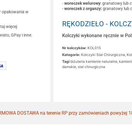
-
woreczek welurowy
: granatowy lub 
-
woreczek z organzy:
granatowy lub 
r opakowania w
RĘKODZIEŁO - KOLCZ
aj więcej
Kolczyki wykonane ręcznie w Pols
wisto, GPay i inne.
Nr kolczyków:
KOL015
Kategorie:
Kolczyki Stal Chirurgiczna
,
Ko
Tagi
biżuteria kamienie naturalne
,
kamieni
damskie
,
stal chirurgiczna
MOWA DOSTAWA na terenie RP przy zamówieniach powyżej 1