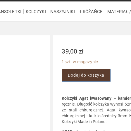
ANSOLETKI
KOLCZYKI
NASZYJNIKI
† RÓŻAŃCE
MATERIAŁ 
39,00
zł
1 szt. w magazynie
Dodaj do koszyka
Kolczyki Agat kwasowany – kamien
ręcznie. Długość kolczyka wynosi 52
ze stali chirurgicznej. Agat kwa
chirurgicznej – kulki o średnicy 3mm.
Kolczyki Made in Poland.