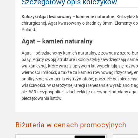
Szczegółowy opis kolczyków
Kolczyki Agat kwasowany – kamienie naturalne.
Kolczyki z 
chirurgicznej. Agat kwasowany o średnicy 8mm. Elementy doda
Poland.
Agat – kamień naturalny
Agat – półszlachetny kamień naturalny, z zewnątrz szaro-bur
pasy. Agaty swoją strukturę i kolorystykę zawdzięczają sa
wulkanicznej, które wraz z upływem lat wypełniają się roztw
wierności i miłości, a także za kamień równowagi fizycznej, e
analityczne, wzmacnia wytrzymałość, poczucie bezpieczeńs
właściwości. W starożytnej Grecji i renesansie wyrabiano z 
się. W Rzeczpospolitej szlacheckiej z czerwonej odmiany ag
pieczętowania listów.
Biżuteria w cenach promocyjnych