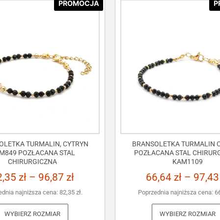
PROMOCJA
P
OLETKA TURMALIN, CYTRYN
BRANSOLETKA TURMALIN C
M849 POZŁACANA STAL
POZŁACANA STAL CHIRUR
CHIRURGICZNA
KAM1109
2,35
zł
–
96,87
zł
66,64
zł
–
97,4
ednia najniższa cena:
82,35
zł
.
Poprzednia najniższa cena:
6
WYBIERZ ROZMIAR
WYBIERZ ROZMIAR