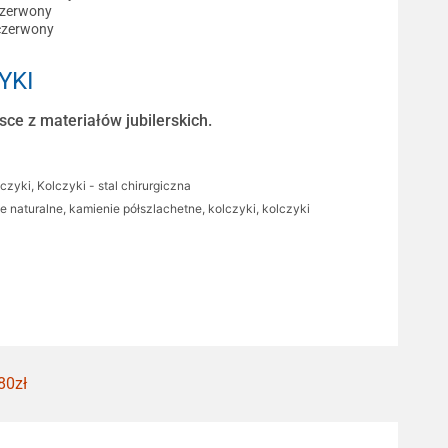
czerwony
czerwony
YKI
ce z materiałów jubilerskich.
lczyki
,
Kolczyki - stal chirurgiczna
e naturalne
,
kamienie półszlachetne
,
kolczyki
,
kolczyki
80zł