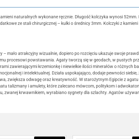
kamieni naturalnych wykonane ręcznie. Długość kolczyka wynosi 52mm. Ko
tkowe ze stali chirurgicznej – kulki o średnicy 3mm. Kolczyki z kamien
y – mało atrakcyjny wizualnie, dopiero po rozcięciu ukazuje swoje praw
memu procesowi powstawania. Agaty tworzą się w geodach, w pustych prz
orami zawierającymi krzemionkę i niewielkie ilości minerałów o różnych 
mocjonalnej i intelektualnej. Działa uspokajająco, dodaje pewności siebi
twa, zwiększa odwagę oraz kreatywność. W starożytnym Egipcie z agatu
agatu talizmany i amulety, które zalecano mówcom, politykom i adwokatom
atu, zwanej krwawnikiem, wyrabiano sygnety dla szlachty. Agatów używa