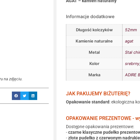
AGAT – kamień naturalny
Informacje dodatkowe
Długość kolczyków
52mm
Kamienie naturalne
agat
Metal
Stal chi
Kolor
srebrny
Marka
ADIRE B
u na zdjęciu.
JAK PAKUJEMY BIŻUTERIĘ?
Opakowanie standard
: ekologiczna k
OPAKOWANIE PREZENTOWE - wyb
Dostępne opakowania prezentowe:
-
czarne klasyczne pudełko prezento
-
złote pudełko z czerwonym nadruki