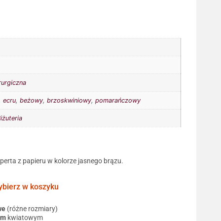
rurgiczna
,
ecru
,
beżowy
,
brzoskwiniowy
,
pomarańczowy
iżuteria
operta z papieru w kolorze jasnego brązu.
ierz w koszyku
we
(różne rozmiary)
em
kwiatowym