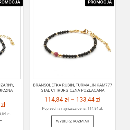
ROMOCJA
PROMOCJA
ZARNY,
BRANSOLETKA RUBIN, TURMALIN KAM777
GICZNA
STAL CHIRURGICZNA POZŁACANA
114,84
zł
–
133,44
zł
3
zł
Poprzednia najniższa cena:
114,84
zł
.
6,64
zł
.
WYBIERZ ROZMIAR