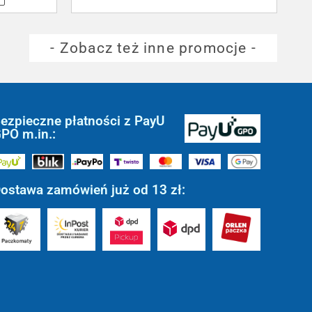
- Zobacz też inne promocje -
ezpieczne płatności z PayU
PO m.in.:
ostawa zamówień już od 13 zł: