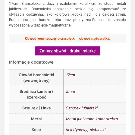
17cm. Bransoletka z dużym ozdobnym koralikiem ze stopu metali
jubilerskich. Bransoletka doskonale będzie się komponować ze
stylizacją codzienną, jako kolorowa kropka nad i dla całości stroju.
Bransoletka jest bardzo lekka oraz praktyczna.Bransoletka została
wyposażona w zapięcie magnetyczne.
Obwód wewnętrzny bransoletki
=
obwód nadgarstka
.
Zmierz obwód - drukuj miarkę
Informacje dodatkowe
Obwód bransoletki
17cm
(wewnętrzny)
Średnica kamieni /
5mm
szerokość
Sznurek | Linka
Sznurek jubilerski
Metal
Metal jubilerski: kolor srebro
Kolor
seledynowy
,
niebieski