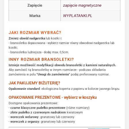
Zapięcie
zapięcie magnetyczne
Marka
WYPLATANKI.PL
JAKI ROZMIAR WYBRAĆ?
Zmierz obwód nadgarstka
lub kostki i:
- bransoletka dopasowana - wybierz rozmiar równy obwodowi nadgarstka lub
kostki.
- bransoletka luźniejsza - dodaj max. 0,5cm.
INNY ROZMIAR BRANSOLETKI?
Istnieje możliwość modyfikacji obwodu bransoletki z kamieni naturalnych.
Aby zamówić tą bransoletkę w innym rozmiarze - podczas składania
zamówienia w polu
"Uwagi do zamówienia"
podaj preferowany rozmiar.
JAK PAKUJEMY BIŻUTERIĘ?
Opakowanie standard
: ekologiczna koperta z papieru w kolorze jasnego brązu.
OPAKOWANIE PREZENTOWE - wybierz w koszyku
Dostępne opakowania prezentowe:
-
czarne klasyczne pudełko prezentowe
(różne rozmiary)
-
złote pudełko z czerwonym nadrukiem
kwiatowym
-
woreczek welurowy
: granatowy lub czerwony
-
woreczek z organzy:
granatowy lub czerwony