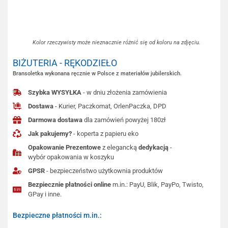
Kolor rzeczywisty może nieznacznie różnić się od koloru na zdjęciu.
BIŻUTERIA - RĘKODZIEŁO
Bransoletka wykonana ręcznie w Polsce z materiałów jubilerskich.
Szybka WYSYŁKA
- w dniu złożenia zamówienia
Dostawa
- Kurier, Paczkomat, OrlenPaczka, DPD
Darmowa dostawa
dla zamówień powyżej 180zł
Jak pakujemy?
- koperta z papieru eko
Opakowanie Prezentowe
z elegancką
dedykacją
-
wybór opakowania w koszyku
GPSR
- bezpieczeństwo użytkownia produktów
Bezpiecznie płatności online
m.in.: PayU, Blik, PayPo, Twisto,
GPay i inne.
Bezpieczne płatności m.in.: