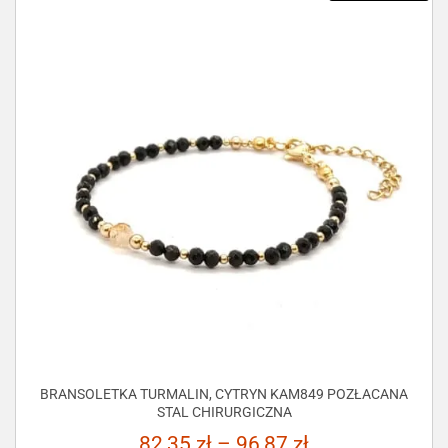
BRANSOLETKA TURMALIN, CYTRYN KAM849 POZŁACANA
STAL CHIRURGICZNA
82,35
zł
–
96,87
zł