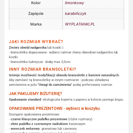
Kolor
limonkowy
Zapięcie
karabińczyk
Marka
WYPLATANKI.PL
JAKI ROZMIAR WYBRAĆ?
Zmierz obwód nadgarstka
lub kostki i:
- bransoletka dopasowana - wybierz rozmiar równy obwodowi nadgarstka lub
kostki.
- bransoletka luźniejsza - dodaj max. 0,5cm.
INNY ROZMIAR BRANSOLETKI?
Istnieje możliwość modyfikacji obwodu bransoletki z kamieni naturalnych.
Aby zamówić tą bransoletkę w innym rozmiarze - podczas składania
zamówienia w polu
"Uwagi do zamówienia"
podaj preferowany rozmiar.
JAK PAKUJEMY BIŻUTERIĘ?
Opakowanie standard
: ekologiczna koperta z papieru w kolorze jasnego brązu.
OPAKOWANIE PREZENTOWE - wybierz w koszyku
Dostępne opakowania prezentowe:
-
czarne klasyczne pudełko prezentowe
(różne rozmiary)
-
złote pudełko z czerwonym nadrukiem
kwiatowym
-
woreczek welurowy
: granatowy lub czerwony