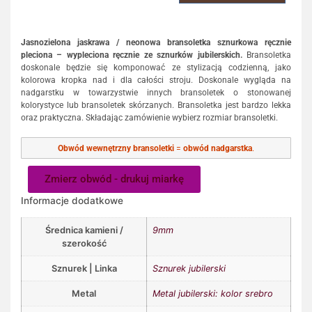
Jasnozielona jaskrawa / neonowa bransoletka sznurkowa ręcznie
pleciona – wypleciona ręcznie ze sznurków jubilerskich.
Bransoletka
doskonale będzie się komponować ze stylizacją codzienną, jako
kolorowa kropka nad i dla całości stroju. Doskonale wygląda na
nadgarstku w towarzystwie innych bransoletek o stonowanej
kolorystyce lub bransoletek skórzanych. Bransoletka jest bardzo lekka
oraz praktyczna. Składając zamówienie wybierz rozmiar bransoletki.
Obwód wewnętrzny bransoletki
=
obwód nadgarstka
.
Zmierz obwód - drukuj miarkę
Informacje dodatkowe
Średnica kamieni /
9mm
szerokość
Sznurek | Linka
Sznurek jubilerski
Metal
Metal jubilerski: kolor srebro