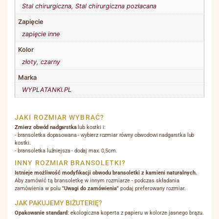
Stal chirurgiczna
,
Stal chirurgiczna pozłacana
Zapięcie
zapięcie inne
Kolor
złoty
,
czarny
Marka
WYPLATANKI.PL
JAKI ROZMIAR WYBRAĆ?
Zmierz obwód nadgarstka
lub kostki i:
- bransoletka dopasowana - wybierz rozmiar równy obwodowi nadgarstka lub
kostki.
- bransoletka luźniejsza - dodaj max. 0,5cm.
INNY ROZMIAR BRANSOLETKI?
Istnieje możliwość modyfikacji obwodu bransoletki z kamieni naturalnych.
Aby zamówić tą bransoletkę w innym rozmiarze - podczas składania
zamówienia w polu
"Uwagi do zamówienia"
podaj preferowany rozmiar.
JAK PAKUJEMY BIŻUTERIĘ?
Opakowanie standard
: ekologiczna koperta z papieru w kolorze jasnego brązu.