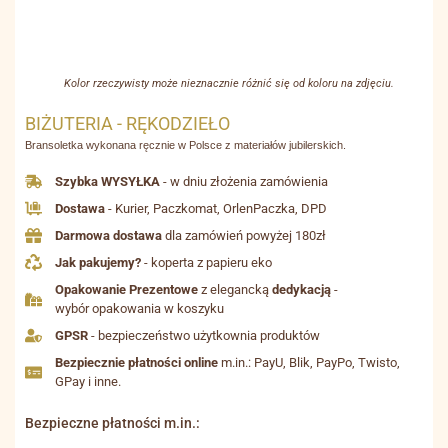
Kolor rzeczywisty może nieznacznie różnić się od koloru na zdjęciu.
BIŻUTERIA - RĘKODZIEŁO
Bransoletka wykonana ręcznie w Polsce z materiałów jubilerskich.
Szybka WYSYŁKA
- w dniu złożenia zamówienia
Dostawa
- Kurier, Paczkomat, OrlenPaczka, DPD
Darmowa dostawa
dla zamówień powyżej 180zł
Jak pakujemy?
- koperta z papieru eko
Opakowanie Prezentowe
z elegancką
dedykacją
-
wybór opakowania w koszyku
GPSR
- bezpieczeństwo użytkownia produktów
Bezpiecznie płatności online
m.in.: PayU, Blik, PayPo, Twisto,
GPay i inne.
Bezpieczne płatności m.in.: