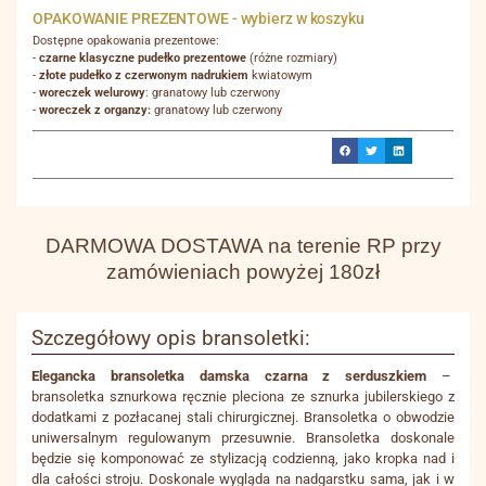
OPAKOWANIE PREZENTOWE - wybierz w koszyku
Dostępne opakowania prezentowe:
-
czarne klasyczne pudełko prezentowe
(różne rozmiary)
-
złote pudełko z czerwonym nadrukiem
kwiatowym
-
woreczek welurowy
: granatowy lub czerwony
-
woreczek z organzy:
granatowy lub czerwony
DARMOWA DOSTAWA na terenie RP przy
zamówieniach powyżej 180zł
Szczegółowy opis bransoletki:
Elegancka bransoletka damska czarna z serduszkiem
–
bransoletka sznurkowa ręcznie pleciona ze sznurka jubilerskiego z
dodatkami z pozłacanej stali chirurgicznej. Bransoletka o obwodzie
uniwersalnym regulowanym przesuwnie. Bransoletka doskonale
będzie się komponować ze stylizacją codzienną, jako kropka nad i
dla całości stroju. Doskonale wygląda na nadgarstku sama, jak i w