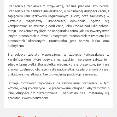
Bransoletka żeglarska z rozgwiazdą, ręcznie pleciona sznurkowa.
Bransoletka ze sznurka jubilerskiego, o minimalnej długości 21cm, z
zapięciem łańcuszkowym regulowanym (+5cm) oraz zawieszką w
kształcie rozgwiazdy. Bransoletka doskonale będzie się
komponować ze stylizacją codzienną, jako kropka nad i dla całości
stroju. Doskonale wygląda na nadgarstku sama, jak i w towarzystwie
innych bransoletek o różnej kolorystyce, bransoletek z rzemieni lub
bransoletek skórzanych. Bransoletka jest bardzo lekka oraz
praktyczna.
Bransoletka została wyposażona w zapięcie łańcuszkowe z
karabińczykiem, które pozwala na szybkie i sprawne założenie i
zdjęcie bransoletki. Bransoletka elegancko się prezentuje, jak i nie
stanowi zbytniego obciążenia dla nadgarstka. Każda bransoletka jest
unikatowa i wyjątkowa. Nie prowadzimy produkcji taśmowej.
Istnieje możliwość wykonania na zamówienie bransoletki o tym
wzorze, w tej kolorystyce – o preferowanej długości. Aby zamówić o
innej długości niż prezentowana – napisz do nas. Postaramy się
sprostać Twoim potrzebom.