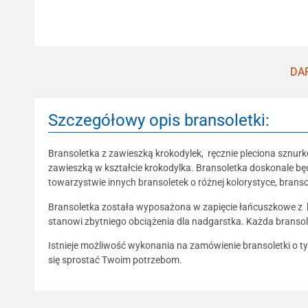
DAR
Szczegółowy opis bransoletki:
Bransoletka z zawieszką krokodylek, ręcznie pleciona sznur
zawieszką w kształcie krokodylka. Bransoletka doskonale będ
towarzystwie innych bransoletek o różnej kolorystyce, branso
Bransoletka została wyposażona w zapięcie łańcuszkowe z kara
stanowi zbytniego obciążenia dla nadgarstka. Każda bransol
Istnieje możliwość wykonania na zamówienie bransoletki o ty
się sprostać Twoim potrzebom.