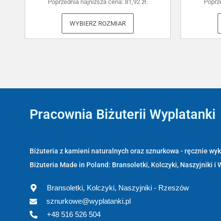
Poprzednia najniższa cena:
81,92
zł
.
Poprz
WYBIERZ ROZMIAR
Pracownia Biżuterii Wyplatanki
Wyplatanki.pl - Biżuteria ADIRE
Biżuteria z kamieni naturalnych oraz sznurkowa - ręcznie w
Biżuteria Made in Poland: Bransoletki, Kolczyki, Naszyjniki i 
Bransoletki, Kolczyki, Naszyjniki - Rzeszów
sznurkowe@wyplatanki.pl
+48 516 526 504