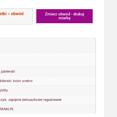
etki
=
obwód
Zmierz obwód - drukuj
miarkę
jubilerski
bilerski: kolor srebro
,
żółty
czyk
,
zapięcie łańcuszkowe regulowane
ANKI.PL