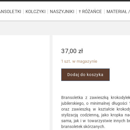
ANSOLETKI
KOLCZYKI
NASZYJNIKI
† RÓŻAŃCE
MATERIAŁ 
37,00
zł
1 szt. w magazynie
Dodaj do koszyka
Bransoletka z zawieszką krokodyle
jubilerskiego, o minimalnej długoś
oraz zawieszką w kształcie krokod
stylizacją codzienną, jako kropka n
sama, jak i w towarzystwie innych br
bransoletek skórzanych.