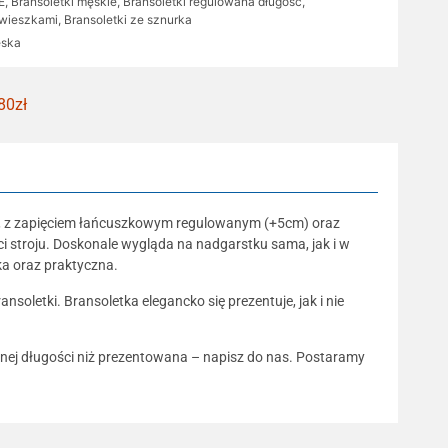
E
,
Bransoletki męskie
,
Bransoletki regulowana długość
,
awieszkami
,
Bransoletki ze sznurka
ęska
80zł
5cm, z zapięciem łańcuszkowym regulowanym (+5cm) oraz
ci stroju. Doskonale wygląda na nadgarstku sama, jak i w
ka oraz praktyczna.
oletki. Bransoletka elegancko się prezentuje, jak i nie
innej długości niż prezentowana – napisz do nas. Postaramy