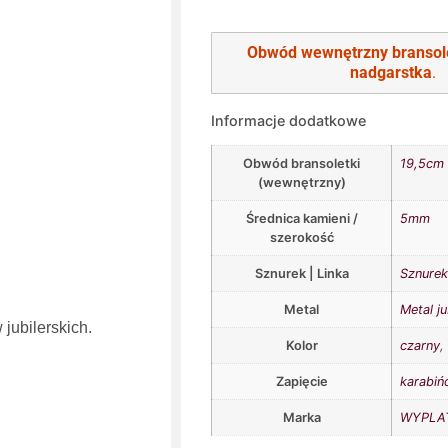
Obwód wewnętrzny bransol
nadgarstka
.
Informacje dodatkowe
Obwód bransoletki
19,5cm
(wewnętrzny)
Średnica kamieni /
5mm
szerokość
Sznurek | Linka
Sznurek 
Metal
Metal ju
jubilerskich.
Kolor
czarny
Zapięcie
karabiń
Marka
WYPLAT