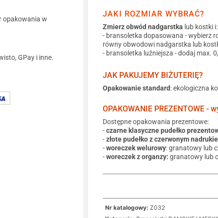
JAKI ROZMIAR WYBRAĆ?
r opakowania w
Zmierz obwód nadgarstka
lub kostki i:
- bransoletka dopasowana - wybierz r
równy obwodowi nadgarstka lub kostk
- bransoletka luźniejsza - dodaj max. 
wisto, GPay i inne.
JAK PAKUJEMY BIŻUTERIĘ?
Opakowanie standard
: ekologiczna k
OPAKOWANIE PREZENTOWE - wyb
Dostępne opakowania prezentowe:
-
czarne klasyczne pudełko prezento
-
złote pudełko z czerwonym nadruki
-
woreczek welurowy
: granatowy lub 
-
woreczek z organzy:
granatowy lub 
Nr katalogowy:
Z032