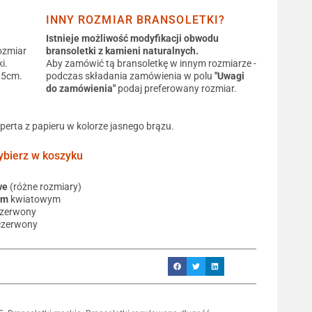
INNY ROZMIAR BRANSOLETKI?
Istnieje możliwość modyfikacji obwodu
ozmiar
bransoletki z kamieni naturalnych.
i.
Aby zamówić tą bransoletkę w innym rozmiarze -
0,5cm.
podczas składania zamówienia w polu
"Uwagi
do zamówienia"
podaj preferowany rozmiar.
operta z papieru w kolorze jasnego brązu.
ierz w koszyku
we
(różne rozmiary)
em
kwiatowym
czerwony
czerwony