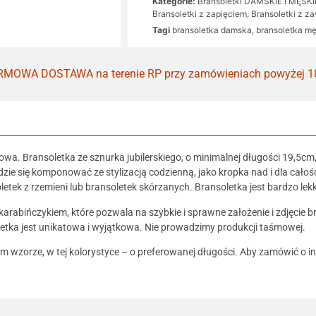
Kategorie:
Bransoletki DAMSKIE I MĘSKI
Bransoletki z zapięciem
,
Bransoletki z z
Tagi
bransoletka damska
,
bransoletka m
MOWA DOSTAWA na terenie RP przy zamówieniach powyżej 1
kowa. Bransoletka ze sznurka jubilerskiego, o minimalnej długości 19,
zie się komponować ze stylizacją codzienną, jako kropka nad i dla całoś
letek z rzemieni lub bransoletek skórzanych. Bransoletka jest bardzo lek
bińczykiem, które pozwala na szybkie i sprawne założenie i zdjęcie brans
etka jest unikatowa i wyjątkowa. Nie prowadzimy produkcji taśmowej.
m wzorze, w tej kolorystyce – o preferowanej długości. Aby zamówić o 