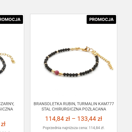
ROMOCJA
PROMOCJA
ZARNY,
BRANSOLETKA RUBIN, TURMALIN KAM777
GICZNA
STAL CHIRURGICZNA POZŁACANA
114,84
zł
–
133,44
zł
3
zł
Poprzednia najniższa cena:
114,84
zł
.