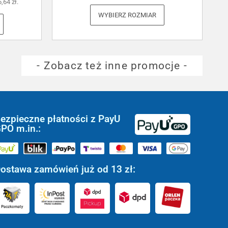
6,64
zł
.
WYBIERZ ROZMIAR
- Zobacz też inne promocje -
ezpieczne płatności z PayU
PO m.in.:
ostawa zamówień już od 13 zł: