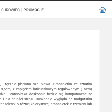
/ SUROWIEC
PROMOCJE
k, ręcznie pleciona sznurkowa. Bransoletka ze sznurka
ci 19,5cm, z zapięciem łańcuszkowym regulowanym (+5cm)
ylka. Bransoletka doskonale będzie się komponować ze
ad i dla całości stroju. Doskonale wygląda na nadgarstku
ansoletek o różnej kolorystyce, bransoletek z rzemieni lub