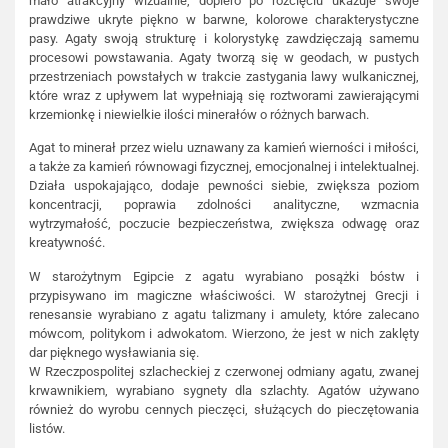
mało atrakcyjny wizualnie, dopiero po rozcięciu ukazuje swoje
prawdziwe ukryte piękno w barwne, kolorowe charakterystyczne
pasy. Agaty swoją strukturę i kolorystykę zawdzięczają samemu
procesowi powstawania. Agaty tworzą się w geodach, w pustych
przestrzeniach powstałych w trakcie zastygania lawy wulkanicznej,
które wraz z upływem lat wypełniają się roztworami zawierającymi
krzemionkę i niewielkie ilości minerałów o różnych barwach.
Agat to minerał przez wielu uznawany za kamień wierności i miłości,
a także za kamień równowagi fizycznej, emocjonalnej i intelektualnej.
Działa uspokajająco, dodaje pewności siebie, zwiększa poziom
koncentracji, poprawia zdolności analityczne, wzmacnia
wytrzymałość, poczucie bezpieczeństwa, zwiększa odwagę oraz
kreatywność.
W starożytnym Egipcie z agatu wyrabiano posążki bóstw i
przypisywano im magiczne właściwości. W starożytnej Grecji i
renesansie wyrabiano z agatu talizmany i amulety, które zalecano
mówcom, politykom i adwokatom. Wierzono, że jest w nich zaklęty
dar pięknego wysławiania się.
W Rzeczpospolitej szlacheckiej z czerwonej odmiany agatu, zwanej
krwawnikiem, wyrabiano sygnety dla szlachty. Agatów używano
również do wyrobu cennych pieczęci, służących do pieczętowania
listów.