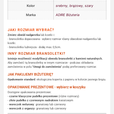
Kolor
srebrny
,
brązowy
,
szary
Marka
ADIRE Biżuteria
JAKI ROZMIAR WYBRAĆ?
Zmierz obwód nadgarstka
lub kostki i:
- bransoletka dopasowana - wybierz rozmiar równy obwodowi nadgarstka lub
kostki.
- bransoletka luźniejsza - dodaj max. 0,5cm.
INNY ROZMIAR BRANSOLETKI?
Istnieje możliwość modyfikacji obwodu bransoletki z kamieni naturalnych.
Aby zamówić tą bransoletkę w innym rozmiarze - podczas składania
zamówienia w polu
"Uwagi do zamówienia"
podaj preferowany rozmiar.
JAK PAKUJEMY BIŻUTERIĘ?
Opakowanie standard
: ekologiczna koperta z papieru w kolorze jasnego brązu.
OPAKOWANIE PREZENTOWE - wybierz w koszyku
Dostępne opakowania prezentowe:
-
czarne klasyczne pudełko prezentowe
(różne rozmiary)
-
złote pudełko z czerwonym nadrukiem
kwiatowym
-
woreczek welurowy
: granatowy lub czerwony
-
woreczek z organzy:
granatowy lub czerwony