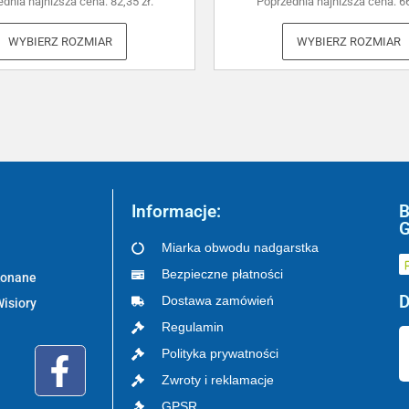
ednia najniższa cena:
82,35
zł
.
Poprzednia najniższa cena:
6
WYBIERZ ROZMIAR
WYBIERZ ROZMIAR
Informacje:
B
G
Miarka obwodu nadgarstka
Bezpieczne płatności
ykonane
D
Dostawa zamówień
Wisiory
Regulamin
Polityka prywatności
Zwroty i reklamacje
GPSR