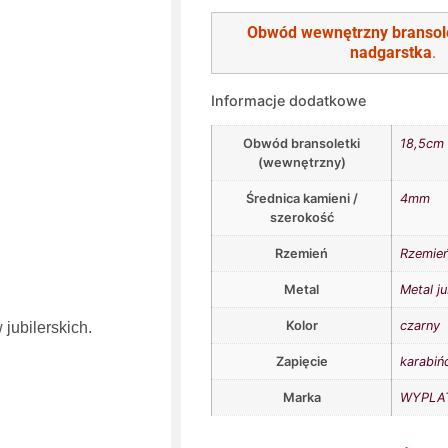
Obwód wewnętrzny bransol
nadgarstka
.
Informacje dodatkowe
Obwód bransoletki
18,5cm
(wewnętrzny)
Średnica kamieni /
4mm
szerokość
Rzemień
Rzemie
Metal
Metal ju
Kolor
czarny
jubilerskich.
Zapięcie
karabiń
Marka
WYPLAT