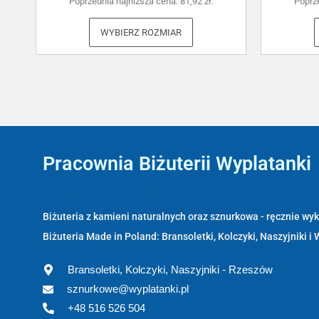
Poprzednia najniższa cena:
81,92
zł
.
Poprz
WYBIERZ ROZMIAR
Pracownia Biżuterii Wyplatanki
Wyplatanki.pl - Biżuteria ADIRE
Biżuteria z kamieni naturalnych oraz sznurkowa - ręcznie w
Biżuteria Made in Poland: Bransoletki, Kolczyki, Naszyjniki i 
Bransoletki, Kolczyki, Naszyjniki - Rzeszów
sznurkowe@wyplatanki.pl
+48 516 526 504