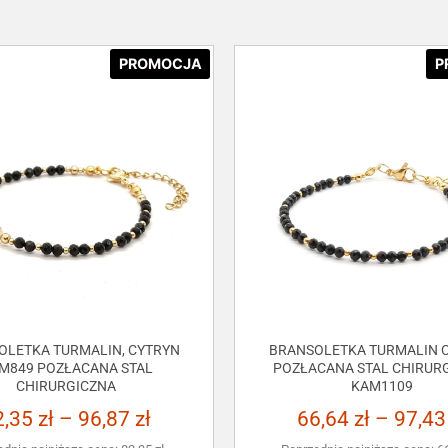
PROMOCJA
P
OLETKA TURMALIN, CYTRYN
BRANSOLETKA TURMALIN C
M849 POZŁACANA STAL
POZŁACANA STAL CHIRUR
CHIRURGICZNA
KAM1109
2,35
zł
–
96,87
zł
66,64
zł
–
97,4