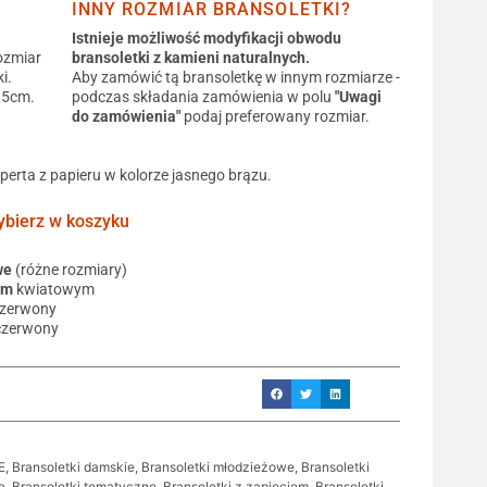
INNY ROZMIAR BRANSOLETKI?
Istnieje możliwość modyfikacji obwodu
ozmiar
bransoletki z kamieni naturalnych.
i.
Aby zamówić tą bransoletkę w innym rozmiarze -
0,5cm.
podczas składania zamówienia w polu
"Uwagi
do zamówienia"
podaj preferowany rozmiar.
operta z papieru w kolorze jasnego brązu.
ierz w koszyku
we
(różne rozmiary)
em
kwiatowym
czerwony
czerwony
E
,
Bransoletki damskie
,
Bransoletki młodzieżowe
,
Bransoletki
e
,
Bransoletki tematyczne
,
Bransoletki z zapięciem
,
Bransoletki