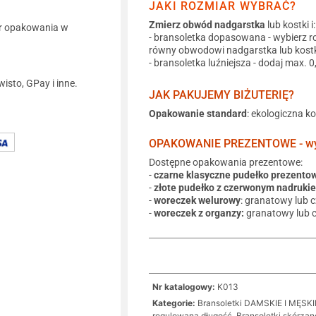
JAKI ROZMIAR WYBRAĆ?
Zmierz obwód nadgarstka
lub kostki i:
r opakowania w
- bransoletka dopasowana - wybierz r
równy obwodowi nadgarstka lub kostk
- bransoletka luźniejsza - dodaj max. 
wisto, GPay i inne.
JAK PAKUJEMY BIŻUTERIĘ?
Opakowanie standard
: ekologiczna k
OPAKOWANIE PREZENTOWE - wyb
Dostępne opakowania prezentowe:
-
czarne klasyczne pudełko prezento
-
złote pudełko z czerwonym nadruki
-
woreczek welurowy
: granatowy lub 
-
woreczek z organzy:
granatowy lub 
Nr katalogowy:
K013
Kategorie:
Bransoletki DAMSKIE I MĘSKI
regulowana długość
,
Bransoletki skórzan