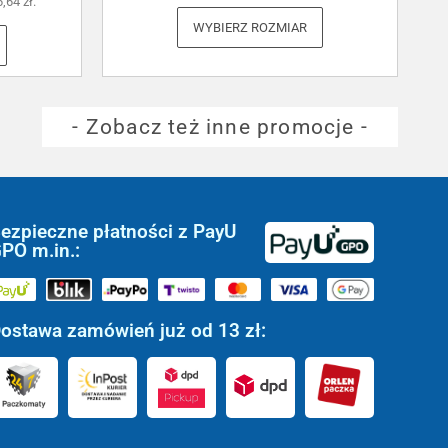
6,64
zł
.
WYBIERZ ROZMIAR
- Zobacz też inne promocje -
ezpieczne płatności z PayU
PO m.in.:
ostawa zamówień już od 13 zł: