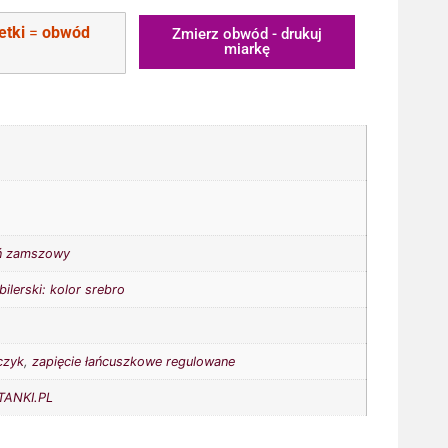
etki
=
obwód
Zmierz obwód - drukuj
miarkę
ń zamszowy
bilerski: kolor srebro
czyk
,
zapięcie łańcuszkowe regulowane
ANKI.PL