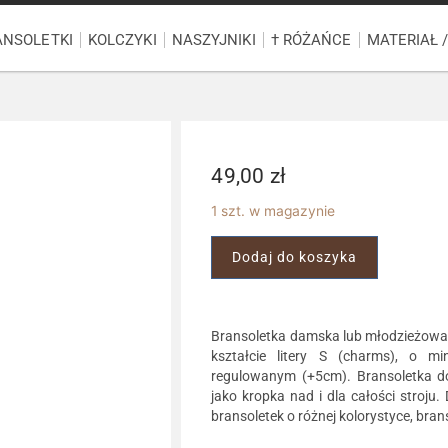
ANSOLETKI
KOLCZYKI
NASZYJNIKI
† RÓŻAŃCE
MATERIAŁ 
49,00
zł
1 szt. w magazynie
Dodaj do koszyka
Bransoletka damska lub młodzieżowa
kształcie litery S (charms), o m
regulowanym (+5cm). Bransoletka do
jako kropka nad i dla całości stroj
bransoletek o różnej kolorystyce, bra