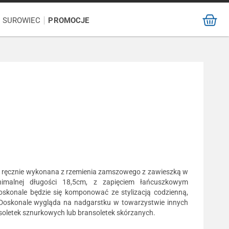
/ SUROWIEC
PROMOCJE
 ręcznie wykonana z rzemienia zamszowego z zawieszką w
inimalnej długości 18,5cm, z zapięciem łańcuszkowym
skonale będzie się komponować ze stylizacją codzienną,
u. Doskonale wygląda na nadgarstku w towarzystwie innych
nsoletek sznurkowych lub bransoletek skórzanych.