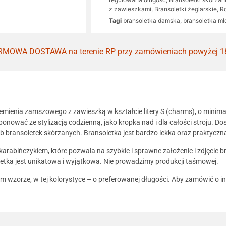
z zawieszkami
,
Bransoletki żeglarskie
,
R
Tagi
bransoletka damska
,
bransoletka m
MOWA DOSTAWA na terenie RP przy zamówieniach powyżej 1
mienia zamszowego z zawieszką w kształcie litery S (charms), o minim
nować ze stylizacją codzienną, jako kropka nad i dla całości stroju. 
ub bransoletek skórzanych. Bransoletka jest bardzo lekka oraz praktyczn
bińczykiem, które pozwala na szybkie i sprawne założenie i zdjęcie brans
etka jest unikatowa i wyjątkowa. Nie prowadzimy produkcji taśmowej.
m wzorze, w tej kolorystyce – o preferowanej długości. Aby zamówić o 