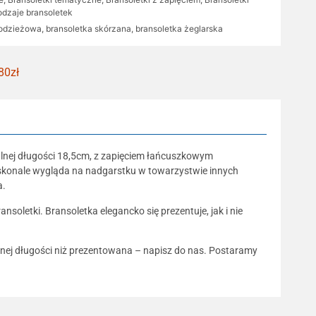
odzaje bransoletek
łodzieżowa
,
bransoletka skórzana
,
bransoletka żeglarska
80zł
alnej długości 18,5cm, z zapięciem łańcuszkowym
Doskonale wygląda na nadgarstku w towarzystwie innych
a.
oletki. Bransoletka elegancko się prezentuje, jak i nie
innej długości niż prezentowana – napisz do nas. Postaramy