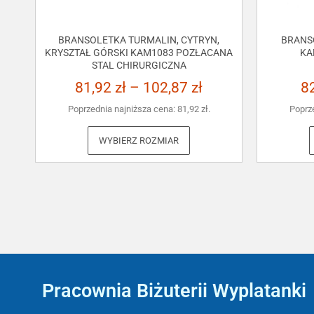
BRANSOLETKA TURMALIN, CYTRYN,
BRANS
KRYSZTAŁ GÓRSKI KAM1083 POZŁACANA
KA
STAL CHIRURGICZNA
81,92
zł
–
102,87
zł
8
Poprzednia najniższa cena:
81,92
zł
.
Poprz
WYBIERZ ROZMIAR
Pracownia Biżuterii Wyplatanki