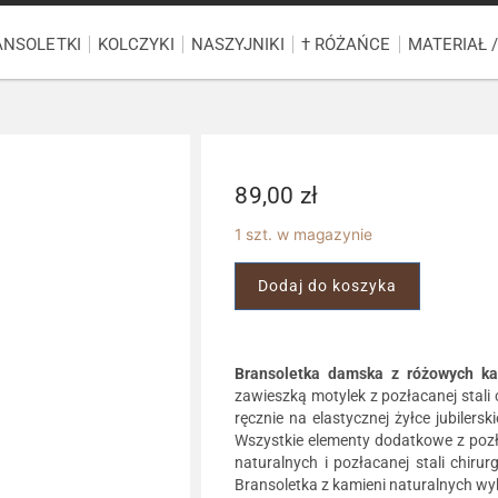
ANSOLETKI
KOLCZYKI
NASZYJNIKI
† RÓŻAŃCE
MATERIAŁ 
89,00
zł
1 szt. w magazynie
Dodaj do koszyka
Bransoletka damska z różowych ka
zawieszką motylek z pozłacanej stali
ręcznie na elastycznej żyłce jubiler
Wszystkie elementy dodatkowe z pozła
naturalnych i pozłacanej stali chiru
Bransoletka z kamieni naturalnych wy