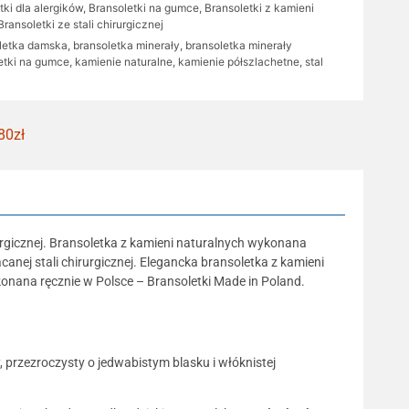
tki dla alergików
,
Bransoletki na gumce
,
Bransoletki z kamieni
Bransoletki ze stali chirurgicznej
letka damska
,
bransoletka minerały
,
bransoletka minerały
etki na gumce
,
kamienie naturalne
,
kamienie półszlachetne
,
stal
80zł
urgicznej. Bransoletka z kamieni naturalnych wykonana
anej stali chirurgicznej. Elegancka bransoletka z kamieni
konana ręcznie w Polsce – Bransoletki Made in Poland.
 przezroczysty o jedwabistym blasku i włóknistej