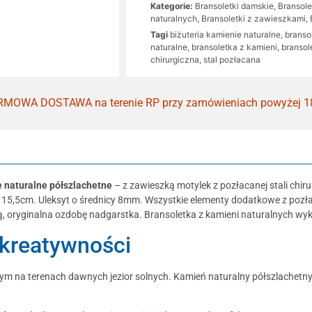
Kategorie:
Bransoletki damskie
,
Bransole
naturalnych
,
Bransoletki z zawieszkami
,
Tagi
biżuteria kamienie naturalne
,
branso
naturalne
,
bransoletka z kamieni
,
bransol
chirurgiczna
,
stal pozłacana
MOWA DOSTAWA na terenie RP przy zamówieniach powyżej 1
 naturalne półszlachetne
– z zawieszką motylek z pozłacanej stali chir
: 15,5cm. Uleksyt o średnicy 8mm. Wszystkie elementy dodatkowe z pozłac
ną, oryginalna ozdobę nadgarstka. Bransoletka z kamieni naturalnych wy
i kreatywności
ym na terenach dawnych jezior solnych. Kamień naturalny półszlachetny,