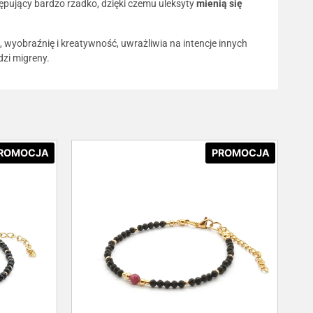
ępujący bardzo rzadko, dzięki czemu uleksyty
mienią się
 wyobraźnię i kreatywność, uwrażliwia na intencje innych
dzi migreny.
ROMOCJA
PROMOCJA