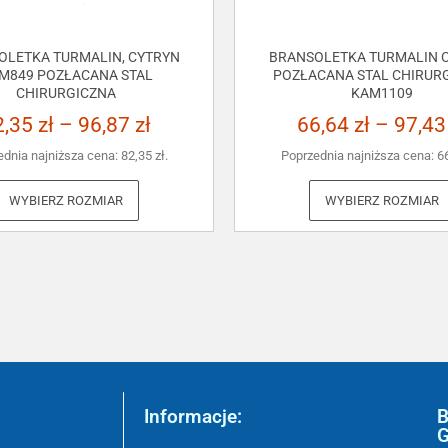
OLETKA TURMALIN, CYTRYN
BRANSOLETKA TURMALIN C
M849 POZŁACANA STAL
POZŁACANA STAL CHIRUR
CHIRURGICZNA
KAM1109
2,35
zł
–
96,87
zł
66,64
zł
–
97,4
ednia najniższa cena:
82,35
zł
.
Poprzednia najniższa cena:
6
WYBIERZ ROZMIAR
WYBIERZ ROZMIAR
Informacje:
B
G