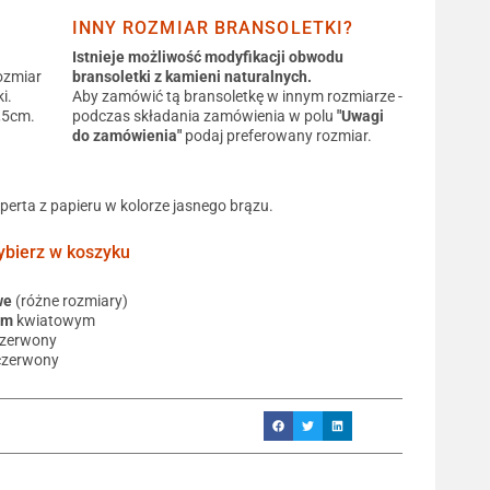
INNY ROZMIAR BRANSOLETKI?
Istnieje możliwość modyfikacji obwodu
ozmiar
bransoletki z kamieni naturalnych.
i.
Aby zamówić tą bransoletkę w innym rozmiarze -
0,5cm.
podczas składania zamówienia w polu
"Uwagi
do zamówienia"
podaj preferowany rozmiar.
operta z papieru w kolorze jasnego brązu.
ierz w koszyku
we
(różne rozmiary)
em
kwiatowym
czerwony
czerwony