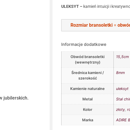
ULEKSYT –
kamień intuicji i kreatywn
Rozmiar bransoletki
=
obwód
Informacje dodatkowe
Obwód bransoletki
15,5cm
(wewnętrzny)
Średnica kamieni /
8mm
szerokość
Kamienie naturalne
uleksyt
 jubilerskich.
Metal
Stal ch
Kolor
złoty
,
r
Marka
ADIRE B