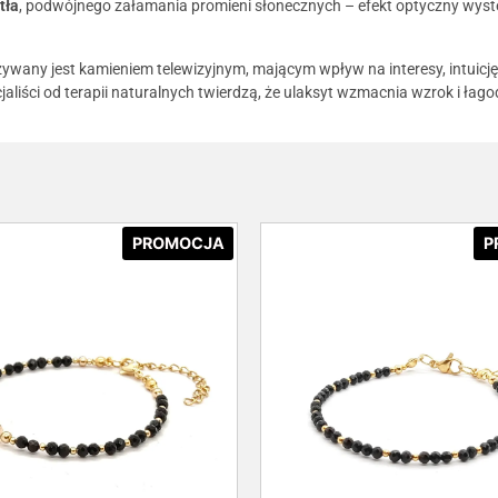
tła
, podwójnego załamania promieni słonecznych – efekt optyczny wyst
wany jest kamieniem telewizyjnym, mającym wpływ na interesy, intuicję,
jaliści od terapii naturalnych twierdzą, że ulaksyt wzmacnia wzrok i łago
PROMOCJA
P