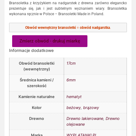
Bransoletka z krzyżykiem na nadgarstek z drewna zarówno elegancko
prezentuje się, jak i jest subtelnym wyznaniem wiary. Bransoletka
wykonana ręcznie w Polsce – Bransoletki Made in Poland.
Obwód wewnętrzny bransoletki
=
obwód nadgarstka
.
Zmierz obwód - drukuj miarkę
Informacje dodatkowe
Obwód bransoletki
17cm
(wewnętrzny)
Średnica kamieni /
6mm
szerokość
Kamienie naturalne
hematyt
Kolor
beżowy
,
brązowy
Drewno
Drewno lakierowane
,
Drewno
olejowane
Marka
WYPLATANKI.PL