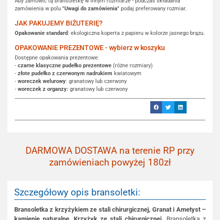
Aby zamówić tą bransoletkę w innym rozmiarze - podczas składania
zamówienia w polu
"Uwagi do zamówienia"
podaj preferowany rozmiar.
JAK PAKUJEMY BIŻUTERIĘ?
Opakowanie standard
: ekologiczna koperta z papieru w kolorze jasnego brązu.
OPAKOWANIE PREZENTOWE - wybierz w koszyku
Dostępne opakowania prezentowe:
-
czarne klasyczne pudełko prezentowe
(różne rozmiary)
-
złote pudełko z czerwonym nadrukiem
kwiatowym
-
woreczek welurowy
: granatowy lub czerwony
-
woreczek z organzy:
granatowy lub czerwony
DARMOWA DOSTAWA na terenie RP przy
zamówieniach powyżej 180zł
Szczegółowy opis bransoletki:
Bransoletka z krzyżykiem ze stali chirurgicznej, Granat i Ametyst –
kamienie naturalne
.
Krzyżyk ze stali chirurgicznej.
Bransoletka z