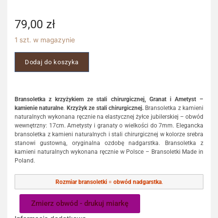
79,00
zł
1 szt. w magazynie
Dodaj do koszyka
Bransoletka z krzyżykiem ze stali chirurgicznej, Granat i Ametyst –
kamienie naturalne
.
Krzyżyk ze stali chirurgicznej.
Bransoletka z kamieni
naturalnych wykonana ręcznie na elastycznej żyłce jubilerskiej – obwód
wewnętrzny: 17cm. Ametysty i granaty o wielkości do 7mm. Elegancka
bransoletka z kamieni naturalnych i stali chirurgicznej w kolorze srebra
stanowi gustowną, oryginalna ozdobę nadgarstka. Bransoletka z
kamieni naturalnych wykonana ręcznie w Polsce – Bransoletki Made in
Poland.
Rozmiar bransoletki
=
obwód nadgarstka
.
Zmierz obwód - drukuj miarkę