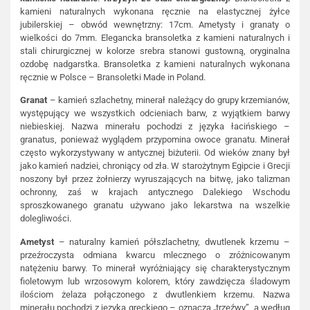
kamieni naturalnych wykonana ręcznie na elastycznej żyłce
jubilerskiej – obwód wewnętrzny: 17cm. Ametysty i granaty o
wielkości do 7mm. Elegancka bransoletka z kamieni naturalnych i
stali chirurgicznej w kolorze srebra stanowi gustowną, oryginalna
ozdobę nadgarstka. Bransoletka z kamieni naturalnych wykonana
ręcznie w Polsce – Bransoletki Made in Poland.
Granat
– kamień szlachetny, minerał należący do grupy krzemianów,
występujący we wszystkich odcieniach barw, z wyjątkiem barwy
niebieskiej. Nazwa minerału pochodzi z języka łacińskiego –
granatus, ponieważ wyglądem przypomina owoce granatu. Minerał
często wykorzystywany w antycznej biżuterii. Od wieków znany był
jako kamień nadziei, chroniący od zła. W starożytnym Egipcie i Grecji
noszony był przez żołnierzy wyruszających na bitwę, jako talizman
ochronny, zaś w krajach antycznego Dalekiego Wschodu
sproszkowanego granatu używano jako lekarstwa na wszelkie
dolegliwości.
Ametyst
– naturalny kamień półszlachetny, dwutlenek krzemu –
przeźroczysta odmiana kwarcu mlecznego o zróżnicowanym
natężeniu barwy. To minerał wyróżniający się charakterystycznym
fioletowym lub wrzosowym kolorem, który zawdzięcza śladowym
ilościom żelaza połączonego z dwutlenkiem krzemu. Nazwa
minerału pochodzi z języka greckiego – oznacza „trzeźwy”, a według