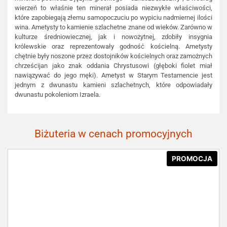
wierzeń to właśnie ten minerał posiada niezwykłe właściwości,
które zapobiegają złemu samopoczuciu po wypiciu nadmiernej ilości
wina. Ametysty to kamienie szlachetne znane od wieków. Zarówno w
kulturze średniowiecznej, jak i nowożytnej, zdobiły insygnia
królewskie oraz reprezentowały godność kościelną. Ametysty
chętnie były noszone przez dostojników kościelnych oraz zamożnych
chrześcijan jako znak oddania Chrystusowi (głęboki fiolet miał
nawiązywać do jego męki). Ametyst w Starym Testamencie jest
jednym z dwunastu kamieni szlachetnych, które odpowiadały
dwunastu pokoleniom Izraela.
Biżuteria w cenach promocyjnych
PROMOCJA