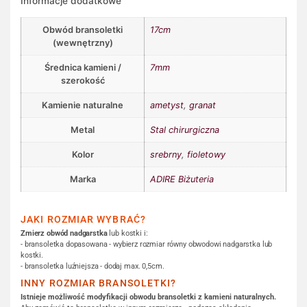
Informacje dodatkowe
Obwód bransoletki
17cm
(wewnętrzny)
Średnica kamieni /
7mm
szerokość
Kamienie naturalne
ametyst
,
granat
Metal
Stal chirurgiczna
Kolor
srebrny
,
fioletowy
Marka
ADIRE Biżuteria
JAKI ROZMIAR WYBRAĆ?
Zmierz obwód nadgarstka
lub kostki i:
- bransoletka dopasowana - wybierz rozmiar równy obwodowi nadgarstka lub
kostki.
- bransoletka luźniejsza - dodaj max. 0,5cm.
INNY ROZMIAR BRANSOLETKI?
Istnieje możliwość modyfikacji obwodu bransoletki z kamieni naturalnych.