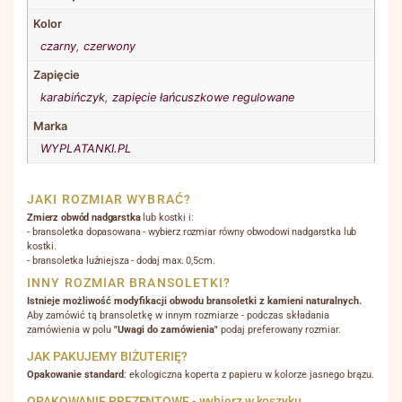
Kolor
czarny
,
czerwony
Zapięcie
karabińczyk
,
zapięcie łańcuszkowe regulowane
Marka
WYPLATANKI.PL
JAKI ROZMIAR WYBRAĆ?
Zmierz obwód nadgarstka
lub kostki i:
- bransoletka dopasowana - wybierz rozmiar równy obwodowi nadgarstka lub
kostki.
- bransoletka luźniejsza - dodaj max. 0,5cm.
INNY ROZMIAR BRANSOLETKI?
Istnieje możliwość modyfikacji obwodu bransoletki z kamieni naturalnych.
Aby zamówić tą bransoletkę w innym rozmiarze - podczas składania
zamówienia w polu
"Uwagi do zamówienia"
podaj preferowany rozmiar.
JAK PAKUJEMY BIŻUTERIĘ?
Opakowanie standard
: ekologiczna koperta z papieru w kolorze jasnego brązu.
OPAKOWANIE PREZENTOWE - wybierz w koszyku