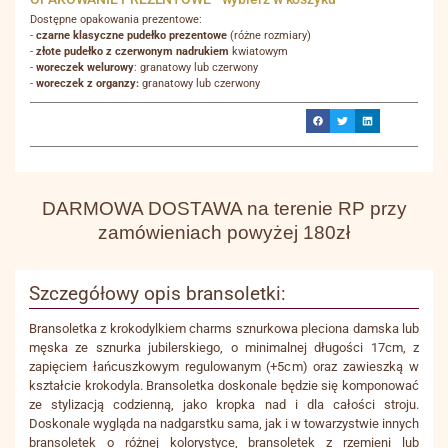
Dostępne opakowania prezentowe:
-
czarne klasyczne pudełko prezentowe
(różne rozmiary)
-
złote pudełko z czerwonym nadrukiem
kwiatowym
-
woreczek welurowy
: granatowy lub czerwony
-
woreczek z organzy:
granatowy lub czerwony
DARMOWA DOSTAWA na terenie RP przy
zamówieniach powyżej 180zł
Szczegółowy opis bransoletki:
Bransoletka z krokodylkiem charms sznurkowa pleciona damska lub
męska ze sznurka jubilerskiego, o minimalnej długości 17cm, z
zapięciem łańcuszkowym regulowanym (+5cm) oraz zawieszką w
kształcie krokodyla. Bransoletka doskonale będzie się komponować
ze stylizacją codzienną, jako kropka nad i dla całości stroju.
Doskonale wygląda na nadgarstku sama, jak i w towarzystwie innych
bransoletek o różnej kolorystyce, bransoletek z rzemieni lub