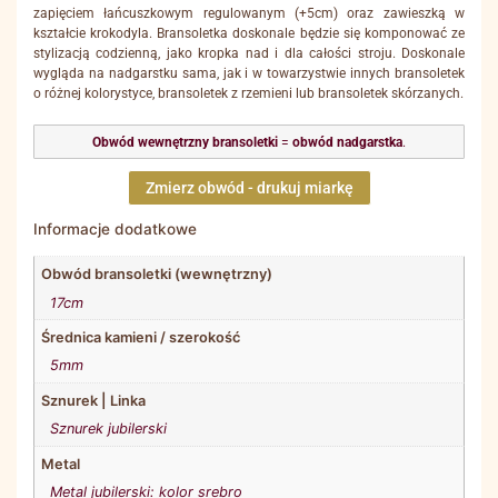
zapięciem łańcuszkowym regulowanym (+5cm) oraz zawieszką w
kształcie krokodyla. Bransoletka doskonale będzie się komponować ze
stylizacją codzienną, jako kropka nad i dla całości stroju. Doskonale
wygląda na nadgarstku sama, jak i w towarzystwie innych bransoletek
o różnej kolorystyce, bransoletek z rzemieni lub bransoletek skórzanych.
Obwód wewnętrzny bransoletki
=
obwód nadgarstka
.
Zmierz obwód - drukuj miarkę
Informacje dodatkowe
Obwód bransoletki (wewnętrzny)
17cm
Średnica kamieni / szerokość
5mm
Sznurek | Linka
Sznurek jubilerski
Metal
Metal jubilerski: kolor srebro