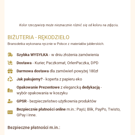
Kolor rzeczywisty może nieznacznie różnić się od koloru na zdjęciu.
BIŻUTERIA - RĘKODZIEŁO
Bransoletka wykonana ręcznie w Polsce z materiałów jubilerskich.
Szybka WYSYŁKA
- w dniu złożenia zamówienia
Dostawa
- Kurier, Paczkomat, OrlenPaczka, DPD
Darmowa dostawa
dla zamówień powyżej 180zł
Jak pakujemy?
- koperta z papieru eko
Opakowanie Prezentowe
z elegancką
dedykacją
-
wybór opakowania w koszyku
GPSR
- bezpieczeństwo użytkownia produktów
Bezpiecznie płatności online
m.in.: PayU, Blik, PayPo, Twisto,
GPay i inne.
Bezpieczne płatności m.in.: