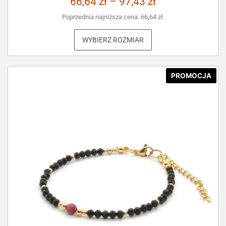
66,64
zł
–
97,43
zł
Poprzednia najniższa cena:
66,64
zł
.
WYBIERZ ROZMIAR
PROMOCJA