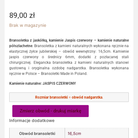
89,00
zł
Brak w magazynie
Bransoletka z jaskółką, kamienie Jaspis czerwony – kamienie naturalne
półszlachetne
. Bransoletka z kamieni naturalnych wykonana ręcznie na
elastycznej żyłce jubilerskiej – obwód wewnętrzny: 16,5cm. Kamienie
jaspis czerwony o średnicy 6mm, dodatki z pozłacanej stali
chirurgicznej. Elegancka bransoletka z kamieni naturalnych stanowi
gustowną i oryginalna ozdobę nadgarstka. Bransoletka wykonana
ręcznie w Polsce – Bransoletki Made in Poland.
Kamienie naturalne: JASPIS CZERWONY
Rozmiar bransoletki
=
obwód nadgarstka
.
Zmierz obwód - drukuj miarkę
Informacje dodatkowe
Obwód bransoletki
16,5cm