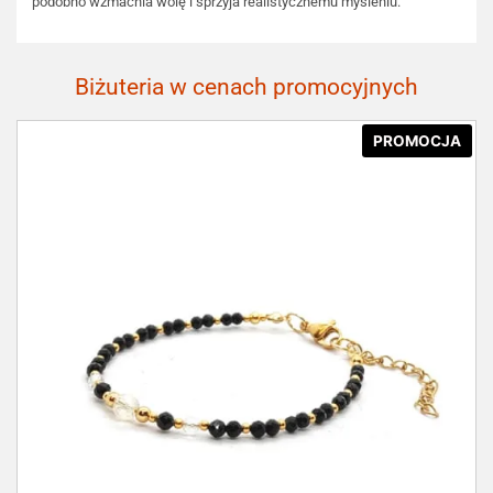
podobno wzmacnia wolę i sprzyja realistycznemu myśleniu.
Biżuteria w cenach promocyjnych
PROMOCJA