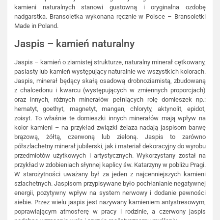
kamieni naturalnych stanowi gustowną i oryginalna ozdobę
nadgarstka. Bransoletka wykonana ręcznie w Polsce – Bransoletki
Made in Poland.
Jaspis – kamień naturalny
Jaspis – kamień o ziarnistej strukturze, naturalny minerał cętkowany,
pasiasty lub kamień występujący naturalnie we wszystkich kolorach.
Jaspis, minerał będący skałą osadową drobnoziarnistą, zbudowaną
z chalcedonu i kwarcu (występujących w zmiennych proporcjach)
oraz innych, różnych minerałów pełniących rolę domieszek np.:
hematyt, goethyt, magnetyt, mangan, chloryty, aktynolit, epidot,
zoisyt. To właśnie te domieszki innych minerałów mają wpływ na
kolor kamieni – na przykład związki żelaza nadają jaspisom barwę
brązową, żółtą, czerwoną lub zieloną. Jaspis to zarówno
półszlachetny minerał jubilerski, jak i materiał dekoracyjny do wyrobu
przedmiotów użytkowych i artystycznych. Wykorzystany został na
przykład w zdobieniach słynnej kaplicy św. Katarzyny w pobliżu Pragi.
W starożytności uważany był za jeden z najcenniejszych kamieni
szlachetnych. Jaspisom przypisywane było pochłanianie negatywnej
energii, pozytywny wpływ na system nerwowy i dodanie pewności
siebie. Przez wielu jaspis jest nazywany kamieniem antystresowym,
poprawiającym atmosferę w pracy i rodzinie, a czerwony jaspis