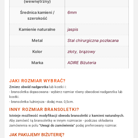
(wewnętrzny)
Średnica kamieni /
6mm
szerokość
Kamienie naturalne
jaspis
Metal
Stal chirurgiczna pozłacana
Kolor
złoty
,
brązowy
Marka
ADIRE Biżuteria
JAKI ROZMIAR WYBRAĆ?
Zmierz obwód nadgarstka
lub kostki i:
- bransoletka dopasowana - wybierz rozmiar równy obwodowi nadgarstka lub
kostki.
- bransoletka luźniejsza - dodaj max. 0,5cm.
INNY ROZMIAR BRANSOLETKI?
Istnieje możliwość modyfikacji obwodu bransoletki z kamieni naturalnych.
Aby zamówić tą bransoletkę w innym rozmiarze - podczas składania
zamówienia w polu
"Uwagi do zamówienia"
podaj preferowany rozmiar.
JAK PAKUJEMY BIŻUTERIĘ?