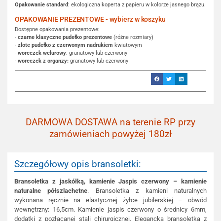
Opakowanie standard
: ekologiczna koperta z papieru w kolorze jasnego brązu.
OPAKOWANIE PREZENTOWE - wybierz w koszyku
Dostępne opakowania prezentowe:
-
czarne klasyczne pudełko prezentowe
(różne rozmiary)
-
złote pudełko z czerwonym nadrukiem
kwiatowym
-
woreczek welurowy
: granatowy lub czerwony
-
woreczek z organzy:
granatowy lub czerwony
DARMOWA DOSTAWA na terenie RP przy
zamówieniach powyżej 180zł
Szczegółowy opis bransoletki:
Bransoletka z jaskółką, kamienie Jaspis czerwony – kamienie
naturalne półszlachetne
. Bransoletka z kamieni naturalnych
wykonana ręcznie na elastycznej żyłce jubilerskiej – obwód
wewnętrzny: 16,5cm. Kamienie jaspis czerwony o średnicy 6mm,
dodatki z pozłacanej stali chirurgicznej. Elegancka bransoletka z