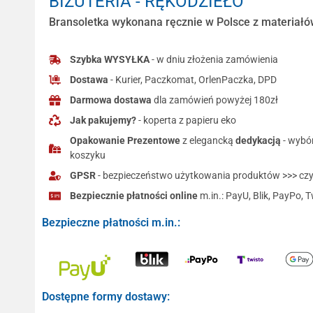
BIŻUTERIA - RĘKODZIEŁO
Bransoletka wykonana ręcznie w Polsce z materiałów
Szybka WYSYŁKA
- w dniu złożenia zamówienia
Dostawa
- Kurier, Paczkomat, OrlenPaczka, DPD
Darmowa dostawa
dla zamówień powyżej 180zł
Jak pakujemy?
- koperta z papieru eko
Opakowanie Prezentowe
z elegancką
dedykacją
- wybó
koszyku
GPSR
- bezpieczeństwo użytkowania produktów >>> czyt
Bezpiecznie płatności online
m.in.: PayU, Blik, PayPo, T
Bezpieczne płatności m.in.:
Dostępne formy dostawy: