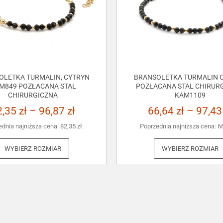
OLETKA TURMALIN, CYTRYN
BRANSOLETKA TURMALIN C
M849 POZŁACANA STAL
POZŁACANA STAL CHIRUR
CHIRURGICZNA
KAM1109
2,35
zł
–
96,87
zł
66,64
zł
–
97,4
ednia najniższa cena:
82,35
zł
.
Poprzednia najniższa cena:
6
WYBIERZ ROZMIAR
WYBIERZ ROZMIAR