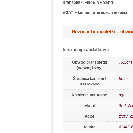
Bransoletki Made in Poland.
AGAT – kamień wierności i miłości
Rozmiar bransoletki
=
obwód
Informacje dodatkowe
Obwód bransoletki
16,5cm
(wewnętrzny)
Średnica kamieni /
6mm
szerokość
Kamienie naturalne
agat
Metal
Stal ch
Kolor
złoty
,
c
Marka
ADIRE B