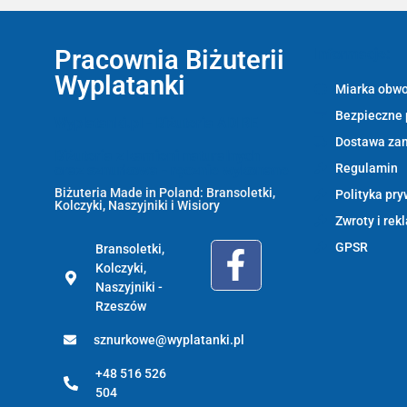
Pracownia Biżuterii
Informacje:
Wyplatanki
Miarka obwo
Bezpieczne 
Wyplatanki.pl - Biżuteria ADIRE
Dostawa za
Biżuteria z kamieni naturalnych
Regulamin
oraz sznurkowa - ręcznie wykonane
Biżuteria Made in Poland: Bransoletki,
Polityka pry
Kolczyki, Naszyjniki i Wisiory
Zwroty i rek
GPSR
Bransoletki,
Kolczyki,
Naszyjniki -
Rzeszów
sznurkowe@wyplatanki.pl
+48 516 526
504