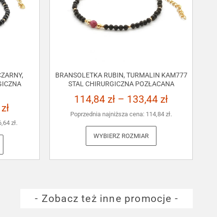
ZARNY,
BRANSOLETKA RUBIN, TURMALIN KAM777
GICZNA
STAL CHIRURGICZNA POZŁACANA
114,84
zł
–
133,44
zł
3
zł
Poprzednia najniższa cena:
114,84
zł
.
6,64
zł
.
WYBIERZ ROZMIAR
- Zobacz też inne promocje -