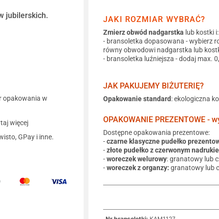
 jubilerskich.
JAKI ROZMIAR WYBRAĆ?
Zmierz obwód nadgarstka
lub kostki i:
- bransoletka dopasowana - wybierz r
równy obwodowi nadgarstka lub kostk
- bransoletka luźniejsza - dodaj max. 
JAK PAKUJEMY BIŻUTERIĘ?
r opakowania w
Opakowanie standard
: ekologiczna k
OPAKOWANIE PREZENTOWE - wyb
aj więcej
Dostępne opakowania prezentowe:
wisto, GPay i inne.
-
czarne klasyczne pudełko prezento
-
złote pudełko z czerwonym nadruki
-
woreczek welurowy
: granatowy lub 
-
woreczek z organzy:
granatowy lub 
Nr bransoletki:
KAM1127