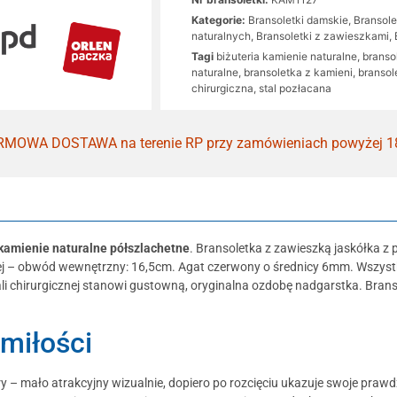
Kategorie:
Bransoletki damskie
,
Bransole
naturalnych
,
Bransoletki z zawieszkami
,
Tagi
biżuteria kamienie naturalne
,
branso
naturalne
,
bransoletka z kamieni
,
bransol
chirurgiczna
,
stal pozłacana
MOWA DOSTAWA na terenie RP przy zamówieniach powyżej 1
amienie naturalne półszlachetne
. Bransoletka z zawieszką jaskółka z p
iej – obwód wewnętrzny: 16,5cm. Agat czerwony o średnicy 6mm. Wszystki
ali chirurgicznej stanowi gustowną, oryginalna ozdobę nadgarstka. Bran
 miłości
y – mało atrakcyjny wizualnie, dopiero po rozcięciu ukazuje swoje praw