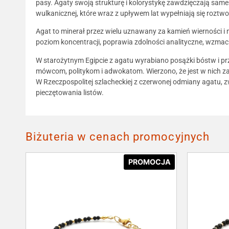
pasy. Agaty swoją strukturę i kolorystykę zawdzięczają sa
wulkanicznej, które wraz z upływem lat wypełniają się roztwo
Agat to minerał przez wielu uznawany za kamień wierności i m
poziom koncentracji, poprawia zdolności analityczne, wzma
W starożytnym Egipcie z agatu wyrabiano posążki bóstw i prz
mówcom, politykom i adwokatom. Wierzono, że jest w nich za
W Rzeczpospolitej szlacheckiej z czerwonej odmiany agatu,
pieczętowania listów.
Biżuteria w cenach promocyjnych
PROMOCJA