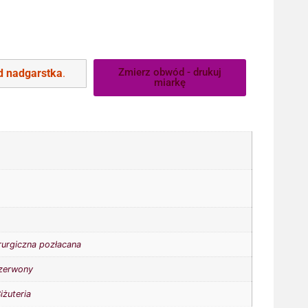
Zmierz obwód - drukuj
 nadgarstka
.
miarkę
irurgiczna pozłacana
zerwony
iżuteria