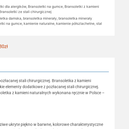
tki dla alergików
,
Bransoletki na gumce
,
Bransoletki z kamieni
Bransoletki ze stali chirurgicznej
letka damska
,
bransoletka minerały
,
bransoletka minerały
etki na gumce
,
kamienie naturalne
,
kamienie półszlachetne
,
stal
80zł
ozłacanej stali chirurgicznej. Bransoletka z kamieni
e elementy dodatkowe z pozłacanej stali chirurgicznej.
soletka z kamieni naturalnych wykonana ręcznie w Polsce –
dziwe ukryte piękno w barwne, kolorowe charakterystyczne