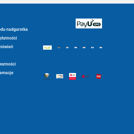
Bezpieczne
płatności z
du nadgarstka
PayU GPO
m.in.:
płatności
mówień
Dostawa zamówień już od 13
zł:
watności
lamacje