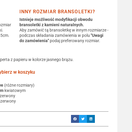
INNY ROZMIAR BRANSOLETKI?
Istnieje możliwość modyfikacji obwodu
ozmiar
bransoletki z kamieni naturalnych.
i.
Aby zamówić tą bransoletkę w innym rozmiarze -
0,5cm.
podczas składania zamówienia w polu
"Uwagi
do zamówienia"
podaj preferowany rozmiar.
operta z papieru w kolorze jasnego brązu.
ierz w koszyku
we
(różne rozmiary)
em
kwiatowym
czerwony
czerwony