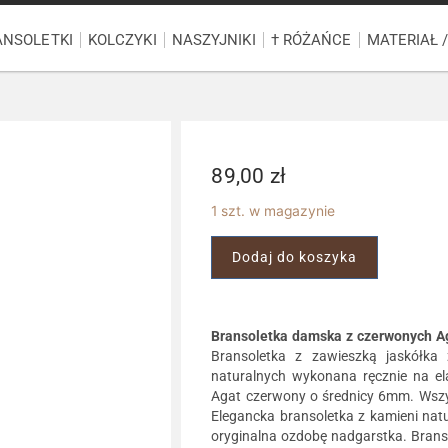
ANSOLETKI
KOLCZYKI
NASZYJNIKI
† RÓŻAŃCE
MATERIAŁ 
89,00
zł
1 szt. w magazynie
Dodaj do koszyka
Bransoletka damska z czerwonych A
Bransoletka z zawieszką jaskółka z
naturalnych wykonana ręcznie na ela
Agat czerwony o średnicy 6mm. Wszyst
Elegancka bransoletka z kamieni natu
oryginalna ozdobę nadgarstka. Brans