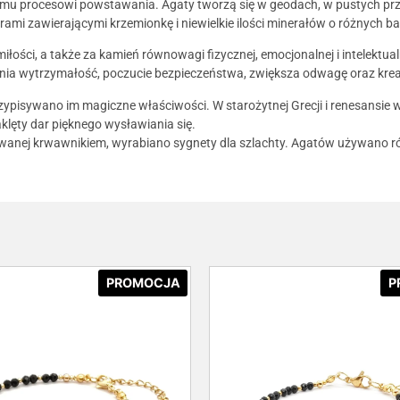
memu procesowi powstawania. Agaty tworzą się w geodach, w pustych prz
rami zawierającymi krzemionkę i niewielkie ilości minerałów o różnych b
iłości, a także za kamień równowagi fizycznej, emocjonalnej i intelektual
cnia wytrzymałość, poczucie bezpieczeństwa, zwiększa odwagę oraz kre
ypisywano im magiczne właściwości. W starożytnej Grecji i renesansie w
klęty dar pięknego wysławiania się.
 zwanej krwawnikiem, wyrabiano sygnety dla szlachty. Agatów używano r
PROMOCJA
P