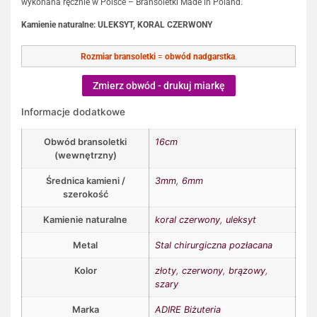
wykonana ręcznie w Polsce – Bransoletki Made in Poland.
Kamienie naturalne: ULEKSYT, KORAL CZERWONY
Rozmiar bransoletki
=
obwód nadgarstka
.
Zmierz obwód - drukuj miarkę
Informacje dodatkowe
Obwód bransoletki
16cm
(wewnętrzny)
Średnica kamieni /
3mm
,
6mm
szerokość
Kamienie naturalne
koral czerwony
,
uleksyt
Metal
Stal chirurgiczna pozłacana
Kolor
złoty
,
czerwony
,
brązowy
,
szary
Marka
ADIRE Biżuteria