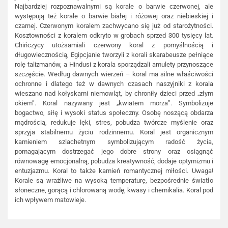
Najbardziej rozpoznawalnymi są korale o barwie czerwonej, ale
występują też korale o barwie białej i różowej oraz niebieskiej i
czarnej. Czerwonym koralem zachwycano się już od starożytności.
Kosztowności z koralem odkryto w grobach sprzed 300 tysięcy lat.
Chińczycy utożsamiali czerwony koral z pomyślnością i
długowiecznością, Egipcjanie tworzyli z korali skarabeusze pełniące
rolę talizmanów, a Hindusi z korala sporządzali amulety przynoszące
szczęście. Według dawnych wierzeń – koral ma silne właściwości
ochronne i dlatego też w dawnych czasach naszyjniki z korala
wieszano nad kołyskami niemowląt, by chroniły dzieci przed „złym
okiem”. Koral nazywany jest „kwiatem morza”. Symbolizuje
bogactwo, siłę i wysoki status społeczny. Osobę noszącą obdarza
mądrością, redukuje lęki, stres, pobudza twórcze myślenie oraz
sprzyja stabilnemu życiu rodzinnemu. Koral jest organicznym
kamieniem szlachetnym symbolizującym radość życia,
pomagającym dostrzegać jego dobre strony oraz osiągnąć
równowagę emocjonalną, pobudza kreatywność, dodaje optymizmu i
entuzjazmu. Koral to także kamień romantycznej miłości. Uwaga!
Korale są wrażliwe na wysoką temperaturę, bezpośrednie światło
słoneczne, gorącą i chlorowaną wodę, kwasy i chemikalia. Koral pod
ich wpływem matowieje.