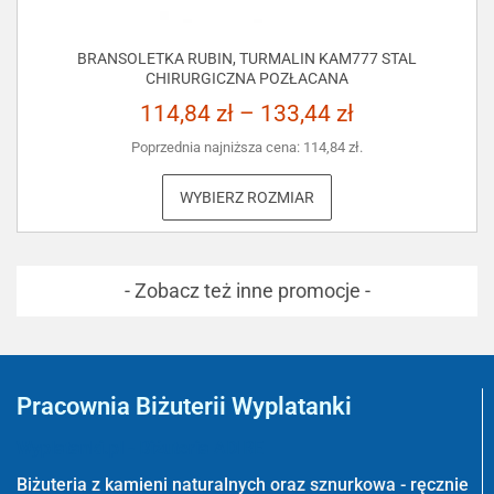
BRANSOLETKA RUBIN, TURMALIN KAM777 STAL
CHIRURGICZNA POZŁACANA
114,84
zł
–
133,44
zł
Poprzednia najniższa cena:
114,84
zł
.
WYBIERZ ROZMIAR
- Zobacz też inne promocje -
Pracownia Biżuterii Wyplatanki
Wyplatanki.pl - Biżuteria ADIRE
Biżuteria z kamieni naturalnych oraz sznurkowa - ręcznie