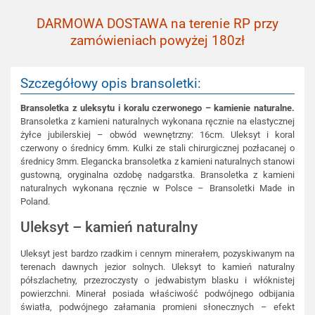
DARMOWA DOSTAWA na terenie RP przy
zamówieniach powyżej 180zł
Szczegółowy opis bransoletki:
Bransoletka z uleksytu i koralu czerwonego – kamienie naturalne.
Bransoletka z kamieni naturalnych wykonana ręcznie na elastycznej
żyłce jubilerskiej – obwód wewnętrzny: 16cm. Uleksyt i koral
czerwony o średnicy 6mm. Kulki ze stali chirurgicznej pozłacanej o
średnicy 3mm. Elegancka bransoletka z kamieni naturalnych stanowi
gustowną, oryginalna ozdobę nadgarstka. Bransoletka z kamieni
naturalnych wykonana ręcznie w Polsce – Bransoletki Made in
Poland.
Uleksyt – kamień naturalny
Uleksyt jest bardzo rzadkim i cennym minerałem, pozyskiwanym na
terenach dawnych jezior solnych. Uleksyt to kamień naturalny
półszlachetny, przezroczysty o jedwabistym blasku i włóknistej
powierzchni. Minerał posiada właściwość podwójnego odbijania
światła, podwójnego załamania promieni słonecznych – efekt