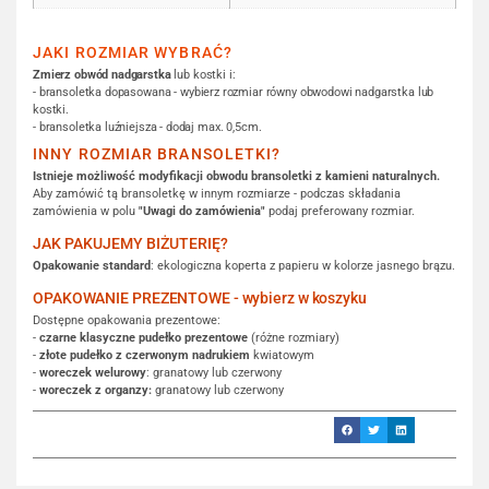
JAKI ROZMIAR WYBRAĆ?
Zmierz obwód nadgarstka
lub kostki i:
- bransoletka dopasowana - wybierz rozmiar równy obwodowi nadgarstka lub
kostki.
- bransoletka luźniejsza - dodaj max. 0,5cm.
INNY ROZMIAR BRANSOLETKI?
Istnieje możliwość modyfikacji obwodu bransoletki z kamieni naturalnych.
Aby zamówić tą bransoletkę w innym rozmiarze - podczas składania
zamówienia w polu
"Uwagi do zamówienia"
podaj preferowany rozmiar.
JAK PAKUJEMY BIŻUTERIĘ?
Opakowanie standard
: ekologiczna koperta z papieru w kolorze jasnego brązu.
OPAKOWANIE PREZENTOWE - wybierz w koszyku
Dostępne opakowania prezentowe:
-
czarne klasyczne pudełko prezentowe
(różne rozmiary)
-
złote pudełko z czerwonym nadrukiem
kwiatowym
-
woreczek welurowy
: granatowy lub czerwony
-
woreczek z organzy:
granatowy lub czerwony