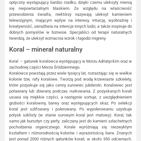
optyczny występujący bardzo rzadko, dzięki czemu uleksyty mienią
się niepowtarzalnym blaskiem. Ze względu na właściwość
przewodzenia światła, niektórzy nazywają uleksyt kamieniem
telewizyjnym, mającym wpływ na interesy, intuicję, wyobraźnię i
kreatywność, uwrażliwia na intencje innych ludzi, a także inspiruje do
dobrych pomysłów w biznesie. Specjaliści od terapii naturalnych
twierdzą, że uleksyt wzmacnia wzrok i łagodzi migreny.
Koral – minerał naturalny
Koral – gatunek koralowca występujący w Morzu Adriatyckim oraz w
zachodniej części Morza Śródziemnego.
Koralowce powstają przez wiele tysięcy lat, rozrastając się w wielkie
kolonie tzw, rafy koralowe. Tworzą pod wodą krzewiaste szkielety,
które pozyskuje się jako cenny surowiec jubilerski. Koralowiec jest
poławiany lub zbierany podczas nurkowania. Z pozyskanych korali
usuwa się miękkie części, a następnie sortuje, z uwzględnieniem
grubości koralowiny, barwy oraz występujących skaz. Po selekcji
koral jest szlifowany i polerowany. Po wypolerowaniu uzyskuje
połysk szklisty (w stanie surowym koral jest matowy). Koral, tak
samo jak bursztyn czy perły, zaliczany jest do kamieni szlachetnych
pochodzenia organicznego. Korale wyróżniają się niezwykłym
kształtem i różnorodnością kolorów i wyrazistością barw. Znanych
jest ponad 2000 różnych gatunków korali, w około 350 odcieniach.