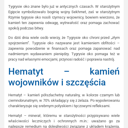
Tygrysie oko znane było już w antycznych czasach. W starożytnym
Egipcie symbolizowało boginię wojny Sekhmet, zaś w starożytnym
Rzymie tygrysie oko nosili rzymscy wojownicy, bowiem wierzono, że
kamień ten zapewnia odwagę, wytrwałość oraz pomaga zachować
spokój podczas bitwy.
Do dziś dnia wiele osób wierzy, że Tygrysie oko chroni przed „złym
spojrzeniem”. Tygrysie oko nazywane jest kamieniem obfitości –
zapewnia powodzenie w finansach oraz pomaga zapanować nad
nadmiernym wydawaniem pieniędzy. Tygrysie oko pomaga też w
pracy nad własnymi emocjami, przynosi radość i poprawia nastrój.
Hematyt – kamień
wojowników i szczęścia
Hematyt – kamień półszlachetny naturalny, w kolorze czarnym lub
ciemnobrunatnym, w 70% składający się z żelaza. Po wypolerowaniu
charakteryzuje się srebrnym połyskiem i tęczowymi refleksami.
Hematyt – minerał, któremu w starożytności przypisywano wiele
właściwości leczniczych i ochronnych m.in.: uważano go za
najlepsze remedium na dolegliwości związane z układem krążenia,