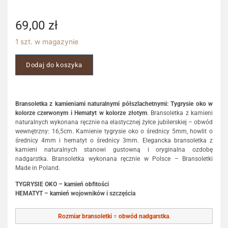
69,00
zł
1 szt. w magazynie
Dodaj do koszyka
Bransoletka z kamieniami naturalnymi półszlachetnymi: Tygrysie oko w
kolorze czerwonym i Hematyt w kolorze złotym
. Bransoletka z kamieni
naturalnych wykonana ręcznie na elastycznej żyłce jubilerskiej – obwód
wewnętrzny: 16,5cm. Kamienie tygrysie oko o średnicy 5mm, howlit o
średnicy 4mm i hematyt o średnicy 3mm. Elegancka bransoletka z
kamieni naturalnych stanowi gustowną i oryginalna ozdobę
nadgarstka. Bransoletka wykonana ręcznie w Polsce – Bransoletki
Made in Poland.
TYGRYSIE OKO – kamień obfitości
HEMATYT – kamień wojowników i szczęścia
Rozmiar bransoletki
=
obwód nadgarstka
.