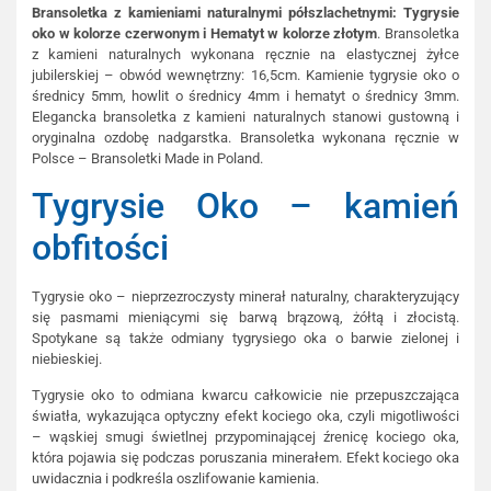
Bransoletka z kamieniami naturalnymi półszlachetnymi: Tygrysie
oko w kolorze czerwonym i Hematyt w kolorze złotym
. Bransoletka
z kamieni naturalnych wykonana ręcznie na elastycznej żyłce
jubilerskiej – obwód wewnętrzny: 16,5cm. Kamienie tygrysie oko o
średnicy 5mm, howlit o średnicy 4mm i hematyt o średnicy 3mm.
Elegancka bransoletka z kamieni naturalnych stanowi gustowną i
oryginalna ozdobę nadgarstka. Bransoletka wykonana ręcznie w
Polsce – Bransoletki Made in Poland.
Tygrysie Oko – kamień
obfitości
Tygrysie oko – nieprzezroczysty minerał naturalny, charakteryzujący
się pasmami mieniącymi się barwą brązową, żółtą i złocistą.
Spotykane są także odmiany tygrysiego oka o barwie zielonej i
niebieskiej.
Tygrysie oko to odmiana kwarcu całkowicie nie przepuszczająca
światła, wykazująca optyczny efekt kociego oka, czyli migotliwości
– wąskiej smugi świetlnej przypominającej źrenicę kociego oka,
która pojawia się podczas poruszania minerałem. Efekt kociego oka
uwidacznia i podkreśla oszlifowanie kamienia.