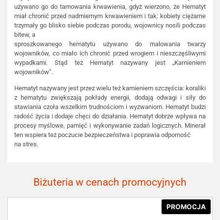
używano go do tamowania krwawienia, gdyż wierzono, że Hematyt
miał chronić przed nadmiernym krwawieniem i tak: kobiety ciężarne
trzymały go blisko siebie podczas porodu, wojownicy nosili podczas
bitew, a
sproszkowanego hematytu używano do malowania twarzy
wojowników, co miało ich chronić przed wrogiem i nieszczęśliwymi
wypadkami. Stąd też Hematyt nazywany jest „Kamieniem
wojowników”.
Hematyt nazywany jest przez wielu też kamieniem szczęścia: koraliki
z hematytu zwiększają pokłady energii, dodają odwagi i siły do
stawiania czoła wszelkim trudnościom i wyzwaniom. Hematyt budzi
radość życia i dodaje chęci do działania. Hematyt dobrze wpływa na
procesy myślowe, pamięć i wykonywanie zadań logicznych. Minerał
ten wspiera też poczucie bezpieczeństwa i poprawia odporność
na stres.
Biżuteria w cenach promocyjnych
PROMOCJA