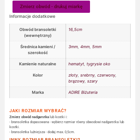
Zmierz obwód - drukuj miarkę
Informacje dodatkowe
Obwód bransoletki
16,5cm
(wewnętrzny)
Średnica kamieni /
3mm
,
4mm
,
5mm
szerokość
Kamienie naturalne
hematyt
,
tygrysie oko
Kolor
złoty
,
srebrny
,
czerwony
,
brązowy
,
szary
Marka
ADIRE Biżuteria
JAKI ROZMIAR WYBRAĆ?
Zmierz obwód nadgarstka
lub kostki i:
- bransoletka dopasowana - wybierz rozmiar równy obwodowi nadgarstka lub
kostki.
- bransoletka luźniejsza - dodaj max. 0,5cm.
INNY ROZMIAR BRANSOLETKI?