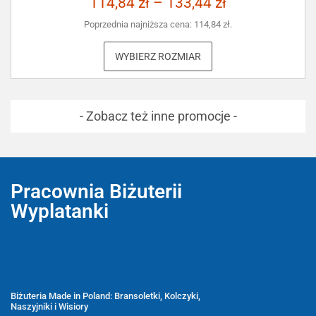
114,84
zł
–
133,44
zł
Poprzednia najniższa cena:
114,84
zł
.
WYBIERZ ROZMIAR
- Zobacz też inne promocje -
Pracownia Biżuterii
Wyplatanki
Wyplatanki.pl - Biżuteria ADIRE
Biżuteria z kamieni naturalnych
oraz sznurkowa - ręcznie wykonane
Biżuteria Made in Poland: Bransoletki, Kolczyki,
Naszyjniki i Wisiory