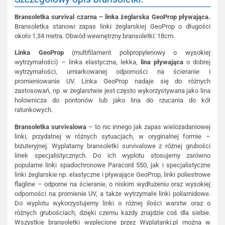
Bransoletka survival czarna – linka żeglarska GeoProp pływająca.
Bransoletka stanowi zapas linki żeglarskiej GeoProp o długości
około 1,34 metra. Obwód wewnętrzny bransoletki: 18cm.
Linka GeoProp
(multifilament polipropylenowy o wysokiej
wytrzymałości) – linka elastyczna, lekka,
lina pływająca
o dobrej
wytrzymałości, umiarkowanej odporności na ścieranie i
promieniowanie UV. Linka GeoProp nadaje się do różnych
zastosowań, np. w żeglarstwie jest często wykorzystywana jako lina
holownicza do pontonów lub jako lina do rzucania do kół
ratunkowych.
Bransoletka survivalowa
– to nic innego jak zapas wielozadaniowej
linki, przydatnej w różnych sytuacjach, w oryginalnej formie –
biżuteryjnej. Wyplatamy bransoletki survivalowe z różnej grubości
linek specjalistycznych. Do ich wyplotu stosujemy zarówno
popularne linki spadochronowe Paracord 550, jak i specjalistyczne
linki żeglarskie np. elastyczne i pływające GeoProp, linki poliestrowe
flagline – odporne na ścieranie, o niskim wydłużeniu oraz wysokiej
odporności na promienie UV, a także wytrzymałe linki poliamidowe.
Do wyplotu wykorzystujemy linki o różnej ilości warstw oraz o
różnych grubościach, dzięki czemu każdy znajdzie coś dla siebie.
Wszystkie bransoletki wyplecione przez Wyplatanki.pl można w