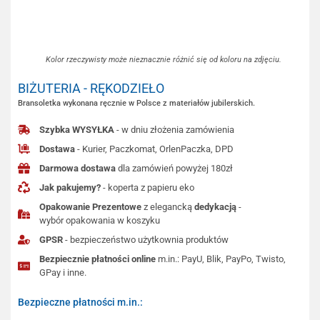
Kolor rzeczywisty może nieznacznie różnić się od koloru na zdjęciu.
BIŻUTERIA - RĘKODZIEŁO
Bransoletka wykonana ręcznie w Polsce z materiałów jubilerskich.
Szybka WYSYŁKA
- w dniu złożenia zamówienia
Dostawa
- Kurier, Paczkomat, OrlenPaczka, DPD
Darmowa dostawa
dla zamówień powyżej 180zł
Jak pakujemy?
- koperta z papieru eko
Opakowanie Prezentowe
z elegancką
dedykacją
-
wybór opakowania w koszyku
GPSR
- bezpieczeństwo użytkownia produktów
Bezpiecznie płatności online
m.in.: PayU, Blik, PayPo, Twisto,
GPay i inne.
Bezpieczne płatności m.in.: