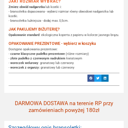
JAKI ROZMIAR WYBRAĆ?
Zmierz obwód nadgarstka
lub kostki i:
- bransoletka dopasowana - wybierz rozmiar równy obwodowi nadgarstka lub
kostki.
- bransoletka luźniejsza - dodaj max. 0,5cm.
JAK PAKUJEMY BIŻUTERIĘ?
Opakowanie standard
: ekologiczna koperta z papieru w kolorze jasnego brązu.
OPAKOWANIE PREZENTOWE - wybierz w koszyku
Dostępne opakowania prezentowe:
-
czarne klasyczne pudełko prezentowe
(różne rozmiary)
-
złote pudełko z czerwonym nadrukiem
kwiatowym
-
woreczek welurowy
: granatowy lub czerwony
-
woreczek z organzy:
granatowy lub czerwony
DARMOWA DOSTAWA na terenie RP przy
zamówieniach powyżej 180zł
Szczegółowy opis bransoletki: