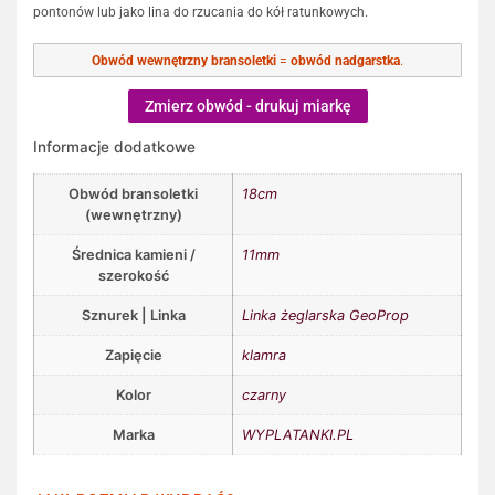
pontonów lub jako lina do rzucania do kół ratunkowych.
Obwód wewnętrzny bransoletki
=
obwód nadgarstka
.
Zmierz obwód - drukuj miarkę
Informacje dodatkowe
Obwód bransoletki
18cm
(wewnętrzny)
Średnica kamieni /
11mm
szerokość
Sznurek | Linka
Linka żeglarska GeoProp
Zapięcie
klamra
Kolor
czarny
Marka
WYPLATANKI.PL