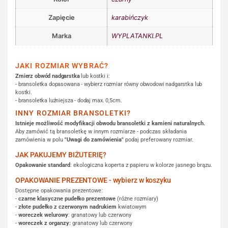
Zapięcie
karabińczyk
Marka
WYPLATANKI.PL
JAKI ROZMIAR WYBRAĆ?
Zmierz obwód nadgarstka
lub kostki i:
- bransoletka dopasowana - wybierz rozmiar równy obwodowi nadgarstka lub
kostki.
- bransoletka luźniejsza - dodaj max. 0,5cm.
INNY ROZMIAR BRANSOLETKI?
Istnieje możliwość modyfikacji obwodu bransoletki z kamieni naturalnych.
Aby zamówić tą bransoletkę w innym rozmiarze - podczas składania
zamówienia w polu
"Uwagi do zamówienia"
podaj preferowany rozmiar.
JAK PAKUJEMY BIŻUTERIĘ?
Opakowanie standard
: ekologiczna koperta z papieru w kolorze jasnego brązu.
OPAKOWANIE PREZENTOWE - wybierz w koszyku
Dostępne opakowania prezentowe:
-
czarne klasyczne pudełko prezentowe
(różne rozmiary)
-
złote pudełko z czerwonym nadrukiem
kwiatowym
-
woreczek welurowy
: granatowy lub czerwony
-
woreczek z organzy:
granatowy lub czerwony