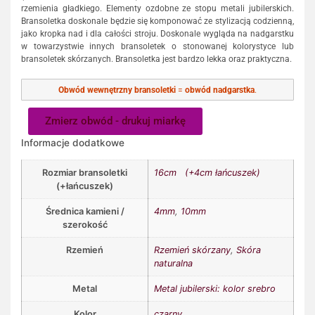
rzemienia gładkiego. Elementy ozdobne ze stopu metali jubilerskich.
Bransoletka doskonale będzie się komponować ze stylizacją codzienną,
jako kropka nad i dla całości stroju. Doskonale wygląda na nadgarstku
w towarzystwie innych bransoletek o stonowanej kolorystyce lub
bransoletek skórzanych. Bransoletka jest bardzo lekka oraz praktyczna.
Obwód wewnętrzny bransoletki
=
obwód nadgarstka
.
Zmierz obwód - drukuj miarkę
Informacje dodatkowe
Rozmiar bransoletki
16cm (+4cm łańcuszek)
(+łańcuszek)
Średnica kamieni /
4mm
,
10mm
szerokość
Rzemień
Rzemień skórzany
,
Skóra
naturalna
Metal
Metal jubilerski: kolor srebro
Kolor
czarny