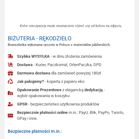
Kolor rzeczywisty może nieznacznie różnić się od koloru na zdjęciu.
BIŻUTERIA - RĘKODZIEŁO
Bransoletka wykonana ręcznie w Polsce z materiałów jubilerskich.
Szybka WYSYŁKA
- w dniu złożenia zamówienia
Dostawa
- Kurier, Paczkomat, OrlenPaczka, DPD
Darmowa dostawa
dla zamówień powyżej 180zł
Jak pakujemy?
- koperta z papieru eko
Opakowanie Prezentowe
z elegancką
dedykacją
-
wybór opakowania w koszyku
GPSR
- bezpieczeństwo użytkownia produktów
Bezpiecznie płatności online
m.in.: PayU, Blik, PayPo, Twisto,
GPay i inne.
Bezpieczne płatności m.in.: