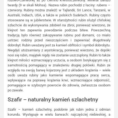
różowo-czerwonej aż po ciemno krwistoczerwony. Minerał bardzo
twardy (9 w skali Mohsa). Nazwa rubin pochodzi z łaciny: rubens –
czerwony. Rubiny można znaleźć w Tajlandii, Sri Lance, Tanzanii, w
Australii, Indiach, USA, a także w polskich Sudetach. Rubiny często
stosowane są w jubilerstwie. W starożytności rubin służył chińskiej
szlachcie do wykonywania zdobień na zbroi, ponieważ wierzono, że
klejnot ten zapewnia powodzenie podczas bitew. Powszechną
tradycją było również zakopywanie rubinu pod domami, co miało
ustrzec rodziny przed nieszczęściem i zapewniać długotrwały
dobrobyt. Rubin uważany jest za kamień obfitości i symbol dobrobytu.
Niegdyś utożsamiany z arystokracją, ponieważ wierzono, że dopóki
nosi się rubin, majątek nigdy nie zostanie uszczuplony. Rubin to także
klejnot miłości wzmacniający uczucia, a osobom borykającym się z
samotnością pomagający w znalezieniu drugiej połówki. Rubin ze
względu na swoją barwę kojarzony jest z układem krążenia – wiele
osób uważa rubiny jako kamienie wspomagające pracę serca,
wpływające na poprawę krążenia krwi, wzmacniające odporność,
pomagające w szybszym powrocie do zdrowia, zwłaszcza osobom
po zawale.
Szafir – naturalny kamień szlachetny
Szafir – kamień szlachetny, podobnie jak rubin jedna z odmian
korundu. Występuje w wielu barwach: najczęściej niebieskiej, a