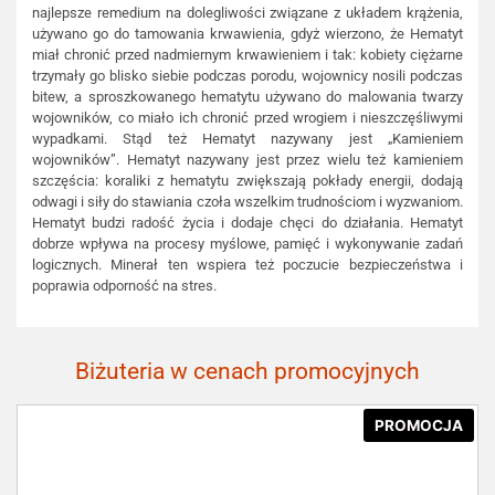
najlepsze remedium na dolegliwości związane z układem krążenia,
używano go do tamowania krwawienia, gdyż wierzono, że Hematyt
miał chronić przed nadmiernym krwawieniem i tak: kobiety ciężarne
trzymały go blisko siebie podczas porodu, wojownicy nosili podczas
bitew, a sproszkowanego hematytu używano do malowania twarzy
wojowników, co miało ich chronić przed wrogiem i nieszczęśliwymi
wypadkami. Stąd też Hematyt nazywany jest „Kamieniem
wojowników”. Hematyt nazywany jest przez wielu też kamieniem
szczęścia: koraliki z hematytu zwiększają pokłady energii, dodają
odwagi i siły do stawiania czoła wszelkim trudnościom i wyzwaniom.
Hematyt budzi radość życia i dodaje chęci do działania. Hematyt
dobrze wpływa na procesy myślowe, pamięć i wykonywanie zadań
logicznych. Minerał ten wspiera też poczucie bezpieczeństwa i
poprawia odporność na stres.
Biżuteria w cenach promocyjnych
PROMOCJA