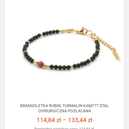
BRANSOLETKA RUBIN, TURMALIN KAM777 STAL
CHIRURGICZNA POZŁACANA
114,84
zł
–
133,44
zł
Poprzednia najniższa cena:
114,84
zł
.