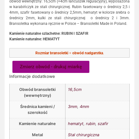
obwód wewnętrzny: 16,5cm (+4cm łańcuszek regulacyjny), wyposażona
w karabińczyk ze stali chirurgicznej. Rubin fasetowany o średnicy 2,5 i
4mm, szafir fasetowany o średnicy 2,5mm, hematyt w kolorze srebra o
średnicy 2mm, kulki ze stali chirurgicznej o średnicy 2 i 3mm.
Bransoletka wykonana ręcznie w Polsce – Bransoletki Made in Poland.
Kamienie naturalne szlachetne: RUBIN I SZAFIR
Kamienie naturalne: HEMATYT
Rozmiar bransoletki
=
obwód nadgarstka
.
Zmierz obwód - drukuj miarkę
Informacje dodatkowe
Obwód bransoletki
16,5cm
(wewnętrzny)
Średnica kamieni /
3mm
,
4mm
szerokość
Kamienie naturalne
hematyt
,
rubin
,
szafir
Metal
Stal chirurgiczna