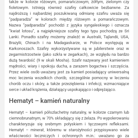
także w kolorze różowym, pomarańczowym, żółtym, zielonym czy
fioletowym. Istnieją również szafiry całkowicie bezbarwne. Za
najdroższą i najbardziej poszukiwaną odmianę szafiru uważa się
“padparadża” w kolorach między różowym a pomarańczowym.
Nazwa “padparadża” pochodzi z języka syngaleskiego i oznacza
“kwiat lotosu”, a najpiękniejsze szafiry tego typu pochodzą ze Sri
Lanki. Ponadto szafiry możemy znaleźć w Australii, Tajlandii, USA,
Brazylii, Chinach i na Madagaskarze, w Polsce występują w
Karkonoszach. Szafiry wykorzystywane są w jubilerstwie oraz w
zegarmistrzostwie (jako szkła w zegarkach), ze względu na bardzo
dużą twardość (9 w skali Mosha). Szafir nazywany jest kamieniem
mądrości, wiary i spokoju ducha, a zarazem bogactwa i szczęścia.
Przez wiele osób uważany jest za kamień posiadający uniwersalną
moc leczenia wszelkich chorób, szczególnie pomocny w leczeniu
chorób oczu i skóry, a także przeziębienia i infekcji, wzmacniające
serce i układ krążenia, działający uspokajająco i odprężająco.
Hematyt – kamień naturalny
Hematyt – kamień półszlachetny naturalny, w kolorze czarnym lub
ciemnobrunatnym, w 70% składający się z żelaza. Po wypolerowaniu
charakteryzuje się srebrnym połyskiem i tęczowymi refleksami.
Hematyt – minerał, któremu w starożytności przypisywano wiele
właściwości leczniczych i ochronnych m.in.: uważano go za