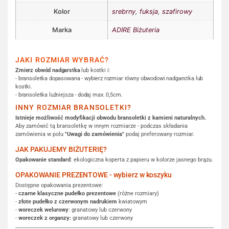
Kolor
srebrny
,
fuksja
,
szafirowy
Marka
ADIRE Biżuteria
JAKI ROZMIAR WYBRAĆ?
Zmierz obwód nadgarstka
lub kostki i:
- bransoletka dopasowana - wybierz rozmiar równy obwodowi nadgarstka lub
kostki.
- bransoletka luźniejsza - dodaj max. 0,5cm.
INNY ROZMIAR BRANSOLETKI?
Istnieje możliwość modyfikacji obwodu bransoletki z kamieni naturalnych.
Aby zamówić tą bransoletkę w innym rozmiarze - podczas składania
zamówienia w polu
"Uwagi do zamówienia"
podaj preferowany rozmiar.
JAK PAKUJEMY BIŻUTERIĘ?
Opakowanie standard
: ekologiczna koperta z papieru w kolorze jasnego brązu.
OPAKOWANIE PREZENTOWE - wybierz w koszyku
Dostępne opakowania prezentowe:
-
czarne klasyczne pudełko prezentowe
(różne rozmiary)
-
złote pudełko z czerwonym nadrukiem
kwiatowym
-
woreczek welurowy
: granatowy lub czerwony
-
woreczek z organzy:
granatowy lub czerwony