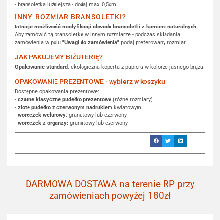
- bransoletka luźniejsza - dodaj max. 0,5cm.
INNY ROZMIAR BRANSOLETKI?
Istnieje możliwość modyfikacji obwodu bransoletki z kamieni naturalnych.
Aby zamówić tą bransoletkę w innym rozmiarze - podczas składania
zamówienia w polu
"Uwagi do zamówienia"
podaj preferowany rozmiar.
JAK PAKUJEMY BIŻUTERIĘ?
Opakowanie standard
: ekologiczna koperta z papieru w kolorze jasnego brązu.
OPAKOWANIE PREZENTOWE - wybierz w koszyku
Dostępne opakowania prezentowe:
-
czarne klasyczne pudełko prezentowe
(różne rozmiary)
-
złote pudełko z czerwonym nadrukiem
kwiatowym
-
woreczek welurowy
: granatowy lub czerwony
-
woreczek z organzy:
granatowy lub czerwony
DARMOWA DOSTAWA na terenie RP przy
zamówieniach powyżej 180zł