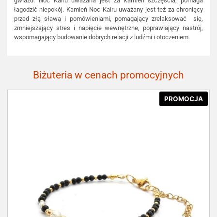
gwiazd. Noc Kairu uważana jest za kamień szczęścia, pomaga
łagodzić niepokój. Kamień Noc Kairu uważany jest też za chroniący
przed złą sławą i pomówieniami, pomagający zrelaksować się,
zmniejszający stres i napięcie wewnętrzne, poprawiający nastrój,
wspomagający budowanie dobrych relacji z ludźmi i otoczeniem.
Biżuteria w cenach promocyjnych
PROMOCJA