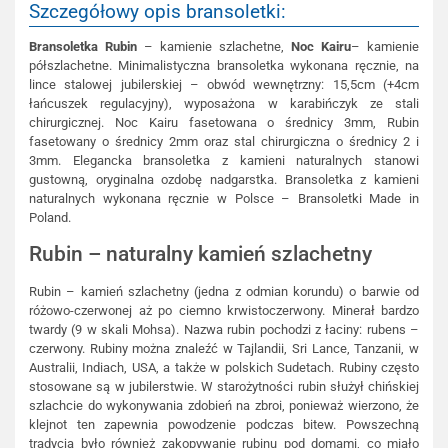
Szczegółowy opis bransoletki:
Bransoletka
Rubin
– kamienie szlachetne,
Noc Kairu
– kamienie
półszlachetne. Minimalistyczna bransoletka wykonana ręcznie, na
lince stalowej jubilerskiej – obwód wewnętrzny: 15,5cm (+4cm
łańcuszek regulacyjny), wyposażona w karabińczyk ze stali
chirurgicznej. Noc Kairu fasetowana o średnicy 3mm, Rubin
fasetowany o średnicy 2mm oraz stal chirurgiczna o średnicy 2 i
3mm. Elegancka bransoletka z kamieni naturalnych stanowi
gustowną, oryginalna ozdobę nadgarstka. Bransoletka z kamieni
naturalnych wykonana ręcznie w Polsce – Bransoletki Made in
Poland.
Rubin – naturalny kamień szlachetny
Rubin – kamień szlachetny (jedna z odmian korundu) o barwie od
różowo-czerwonej aż po ciemno krwistoczerwony. Minerał bardzo
twardy (9 w skali Mohsa). Nazwa rubin pochodzi z łaciny: rubens –
czerwony. Rubiny można znaleźć w Tajlandii, Sri Lance, Tanzanii, w
Australii, Indiach, USA, a także w polskich Sudetach. Rubiny często
stosowane są w jubilerstwie. W starożytności rubin służył chińskiej
szlachcie do wykonywania zdobień na zbroi, ponieważ wierzono, że
klejnot ten zapewnia powodzenie podczas bitew. Powszechną
tradycją było również zakopywanie rubinu pod domami, co miało