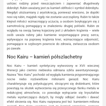
ustrzec rodziny przed nieszczęściem i zapewniać długotrwały
dobrobyt. Rubin uważany jest za kamień obfitości i symbol dobrobytu.
Niegdyś utożsamiany z arystokracją, ponieważ wierzono, że dopóki
nosi się rubin, majątek nigdy nie zostanie uszczuplony. Rubin to także
klejnot miłości wzmacniający uczucia, a osobom borykającym się z
samotnością pomagający w znalezieniu drugiej połówki. Rubin ze
względu na swoją barwę kojarzony jest z układem krążenia – wiele
osób uważa rubiny jako kamienie wspomagające pracę serca,
wpływające na poprawę krążenia krwi, wzmacniające odporność,
pomagające w szybszym powrocie do zdrowia, zwłaszcza osobom
po zawale.
Noc Kairu – kamień półszlachetny
Noc Kairu – kamień syntetyczny wytworzony w XVII wiecznej
Wenecji jako ciemno niebieska odmiana szkła awenturynowego.
Nazwa “Noc Kairu” pochodzi od wyglądu kamienia przypominającego
nocne niebo rozświetlone milionami gwiazd. Noc Kairu
charakteryzuje się połyskującymi, skrzącymi się drobinkami, które
powstają na skutek wytworzenia się przesyconego tlenku metalu w
redukcyjnej atmosferze, co powoduje wytrącanie się kryształów
metalu wystarczająco dużych, by mogły odbijać światło i dawać
efekt skrzenia się. Noc Kairu nazywana jest też kamieniem miliona