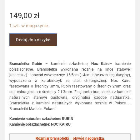
149,00
zł
1 szt. w magazynie
Dodaj do koszyka
Bransoletka
Rubin
– kamienie szlachetne,
Noc Kairu
– kamienie
półszlachetne. Bransoletka wykonana ręcznie, na lince stalowej
jubilerskiej – obwód wewnętrzny: 15,5cm (+4cm łańcuszek regulacyjny),
wyposażona w karabińczyk ze stali chirurgicznej. Noc Kairu
fasetowana o średnicy 3mm, Rubin fasetowany o średnicy 2mm oraz
stal chirurgiczna o średnicy 2 i 3mm. Elegancka bransoletka z kamieni
naturalnych stanowi gustowną, oryginalna ozdobę nadgarstka.
Bransoletka z kamieni naturalnych wykonana ręcznie w Polsce –
Bransoletki Made in Poland.
Kamienie naturalne szlachetne: RUBIN
Kamienie półszlachetne: NOC KAIRU
Rozmiar bransoletki
=
obwód nadgarstka
.