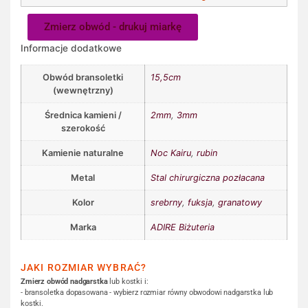
Zmierz obwód - drukuj miarkę
Informacje dodatkowe
Obwód bransoletki
15,5cm
(wewnętrzny)
Średnica kamieni /
2mm
,
3mm
szerokość
Kamienie naturalne
Noc Kairu
,
rubin
Metal
Stal chirurgiczna pozłacana
Kolor
srebrny
,
fuksja
,
granatowy
Marka
ADIRE Biżuteria
JAKI ROZMIAR WYBRAĆ?
Zmierz obwód nadgarstka
lub kostki i:
- bransoletka dopasowana - wybierz rozmiar równy obwodowi nadgarstka lub
kostki.