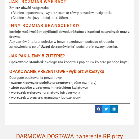
JAKI ROZMIAR WYBRAĆ?
Zmierz obwód nadgarstka
- różaniec dopasowany - wybierz rozmiar równy obwodowi nadgarstka.
- różaniec luźniejszy - dodaj max. 0,5cm.
INNY ROZMIAR BRANSOLETKI?
Istnieje możliwość modyfikacji obwodu różańca z kamieni naturalnych oraz z
drewna.
Aby zamówić tą bransoletkę w innym rozmiarze - podczas składania
zamówienia w polu
"Uwagi do zamówienia"
podaj preferowany rozmiar.
JAK PAKUJEMY BIŻUTERIĘ?
Opakowanie standard
: ekologiczna koperta z papieru w kolorze jasnego brązu.
OPAKOWANIE PREZENTOWE - wybierz w koszyku
Dostępne opakowania prezentowe:
-
czarne klasyczne pudełko prezentowe
(różne rozmiary)
-
złote pudełko z czerwonym nadrukiem
kwiatowym
-
woreczek welurowy
: granatowy lub czerwony
-
woreczek z organzy:
granatowy lub czerwony
DARMOWA DOSTAWA na terenie RP przy