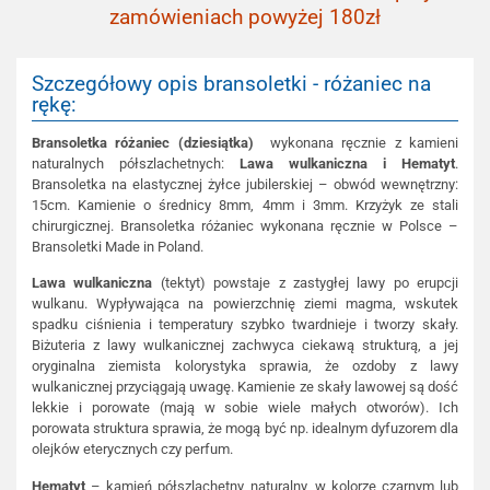
zamówieniach powyżej 180zł
Szczegółowy opis bransoletki - różaniec na
rękę:
Bransoletka różaniec (dziesiątka)
wykonana ręcznie z kamieni
naturalnych półszlachetnych:
Lawa wulkaniczna i Hematyt
.
Bransoletka na elastycznej żyłce jubilerskiej – obwód wewnętrzny:
15cm. Kamienie o średnicy 8mm, 4mm i 3mm. Krzyżyk ze stali
chirurgicznej. Bransoletka różaniec wykonana ręcznie w Polsce –
Bransoletki Made in Poland.
Lawa wulkaniczna
(tektyt) powstaje z zastygłej lawy po erupcji
wulkanu. Wypływająca na powierzchnię ziemi magma, wskutek
spadku ciśnienia i temperatury szybko twardnieje i tworzy skały.
Biżuteria z lawy wulkanicznej zachwyca ciekawą strukturą, a jej
oryginalna ziemista kolorystyka sprawia, że ozdoby z lawy
wulkanicznej przyciągają uwagę. Kamienie ze skały lawowej są dość
lekkie i porowate (mają w sobie wiele małych otworów). Ich
porowata struktura sprawia, że mogą być np. idealnym dyfuzorem dla
olejków eterycznych czy perfum.
Hematyt
– kamień półszlachetny naturalny, w kolorze czarnym lub