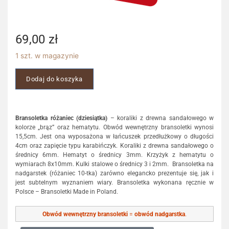
69,00
zł
1 szt. w magazynie
Dodaj do koszyka
Bransoletka różaniec (dziesiątka)
– koraliki z drewna sandałowego w
kolorze „brąz” oraz hematytu. Obwód wewnętrzny bransoletki wynosi
15,5cm. Jest ona wyposażona w łańcuszek przedłużkowy o długości
4cm oraz zapięcie typu karabińczyk. Koraliki z drewna sandałowego o
średnicy 6mm. Hematyt o średnicy 3mm. Krzyżyk z hematytu o
wymiarach 8x10mm. Kulki stalowe o średnicy 3 i 2mm. Bransoletka na
nadgarstek (różaniec 10-tka) zarówno elegancko prezentuje się, jak i
jest subtelnym wyznaniem wiary. Bransoletka wykonana ręcznie w
Polsce – Bransoletki Made in Poland.
Obwód wewnętrzny bransoletki
=
obwód nadgarstka
.