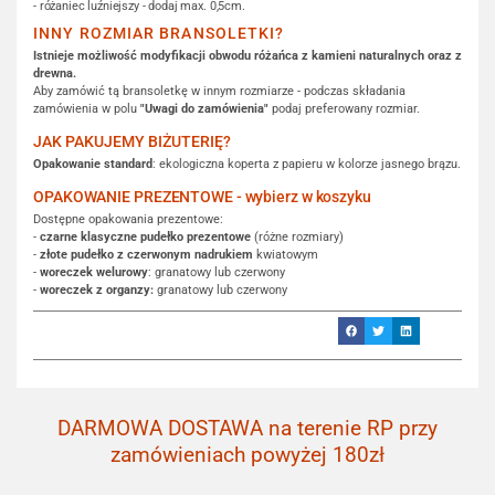
- różaniec luźniejszy - dodaj max. 0,5cm.
INNY ROZMIAR BRANSOLETKI?
Istnieje możliwość modyfikacji obwodu różańca z kamieni naturalnych oraz z
drewna.
Aby zamówić tą bransoletkę w innym rozmiarze - podczas składania
zamówienia w polu
"Uwagi do zamówienia"
podaj preferowany rozmiar.
JAK PAKUJEMY BIŻUTERIĘ?
Opakowanie standard
: ekologiczna koperta z papieru w kolorze jasnego brązu.
OPAKOWANIE PREZENTOWE - wybierz w koszyku
Dostępne opakowania prezentowe:
-
czarne klasyczne pudełko prezentowe
(różne rozmiary)
-
złote pudełko z czerwonym nadrukiem
kwiatowym
-
woreczek welurowy
: granatowy lub czerwony
-
woreczek z organzy:
granatowy lub czerwony
DARMOWA DOSTAWA na terenie RP przy
zamówieniach powyżej 180zł