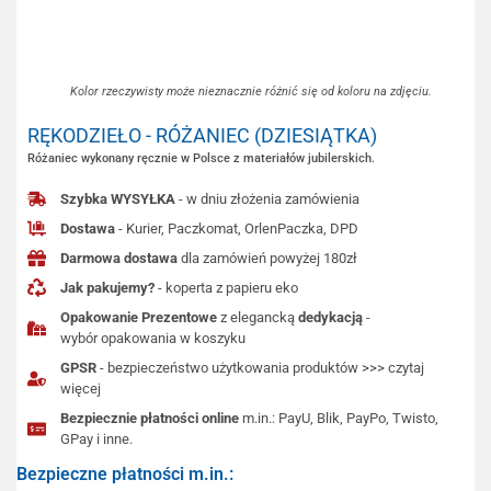
Kolor rzeczywisty może nieznacznie różnić się od koloru na zdjęciu.
RĘKODZIEŁO - RÓŻANIEC (DZIESIĄTKA)
Różaniec wykonany ręcznie w Polsce z materiałów jubilerskich.
Szybka WYSYŁKA
- w dniu złożenia zamówienia
Dostawa
- Kurier, Paczkomat, OrlenPaczka, DPD
Darmowa dostawa
dla zamówień powyżej 180zł
Jak pakujemy?
- koperta z papieru eko
Opakowanie Prezentowe
z elegancką
dedykacją
-
wybór opakowania w koszyku
GPSR
- bezpieczeństwo użytkowania produktów >>> czytaj
więcej
Bezpiecznie płatności online
m.in.: PayU, Blik, PayPo, Twisto,
GPay i inne.
Bezpieczne płatności m.in.: