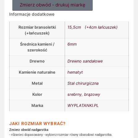
Zmierz obwód - drukuj miarkę
Informacje dodatkowe
Rozmiar bransoletki
15,5cm (+4cm łańcuszek)
(+łańcuszek)
Średnica kamieni /
6mm
szerokość
Drewno
Drewno sandałowe
Kamienie naturalne
hematyt
Metal
Stal chirurgiczna
Kolor
srebrny
,
brązowy
Marka
WYPLATANKI.PL
JAKI ROZMIAR WYBRAĆ?
Zmierz obwód nadgarstka
- różaniec dopasowany - wybierz rozmiar równy obwodowi nadgarstka.