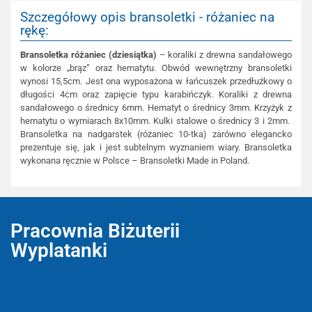
Szczegółowy opis bransoletki - różaniec na
rękę:
Bransoletka różaniec (dziesiątka)
– koraliki z drewna sandałowego
w kolorze „brąz” oraz hematytu. Obwód wewnętrzny bransoletki
wynosi 15,5cm. Jest ona wyposażona w łańcuszek przedłużkowy o
długości 4cm oraz zapięcie typu karabińczyk. Koraliki z drewna
sandałowego o średnicy 6mm. Hematyt o średnicy 3mm. Krzyżyk z
hematytu o wymiarach 8x10mm. Kulki stalowe o średnicy 3 i 2mm.
Bransoletka na nadgarstek (różaniec 10-tka) zarówno elegancko
prezentuje się, jak i jest subtelnym wyznaniem wiary. Bransoletka
wykonana ręcznie w Polsce – Bransoletki Made in Poland.
Pracownia Biżuterii
Wyplatanki
Wyplatanki.pl - Biżuteria ADIRE
Biżuteria z kamieni naturalnych