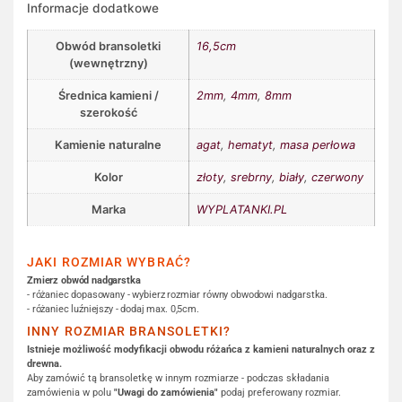
Informacje dodatkowe
Obwód bransoletki
16,5cm
(wewnętrzny)
Średnica kamieni /
2mm
,
4mm
,
8mm
szerokość
Kamienie naturalne
agat
,
hematyt
,
masa perłowa
Kolor
złoty
,
srebrny
,
biały
,
czerwony
Marka
WYPLATANKI.PL
JAKI ROZMIAR WYBRAĆ?
Zmierz obwód nadgarstka
- różaniec dopasowany - wybierz rozmiar równy obwodowi nadgarstka.
- różaniec luźniejszy - dodaj max. 0,5cm.
INNY ROZMIAR BRANSOLETKI?
Istnieje możliwość modyfikacji obwodu różańca z kamieni naturalnych oraz z
drewna.
Aby zamówić tą bransoletkę w innym rozmiarze - podczas składania
zamówienia w polu
"Uwagi do zamówienia"
podaj preferowany rozmiar.