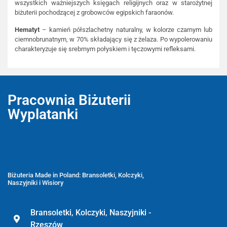
wszystkich ważniejszych księgach religijnych oraz w starożytnej
biżuterii pochodzącej z grobowców egipskich faraonów.
Hematyt
– kamień półszlachetny naturalny, w kolorze czarnym lub
ciemnobrunatnym, w 70% składający się z żelaza. Po wypolerowaniu
charakteryzuje się srebrnym połyskiem i tęczowymi refleksami.
Pracownia Biżuterii
Wyplatanki
Wyplatanki.pl - Biżuteria ADIRE
Biżuteria z kamieni naturalnych
oraz sznurkowa - ręcznie wykonane
Biżuteria Made in Poland: Bransoletki, Kolczyki,
Naszyjniki i Wisiory
Bransoletki, Kolczyki, Naszyjniki -
Rzeszów