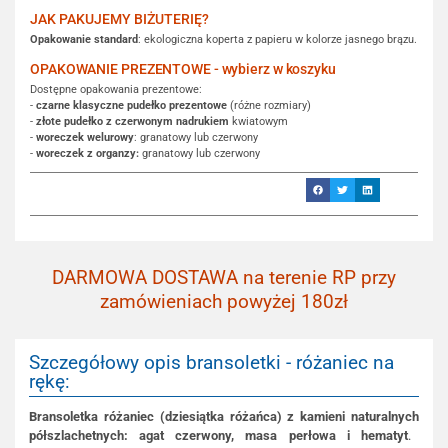
JAK PAKUJEMY BIŻUTERIĘ?
Opakowanie standard
: ekologiczna koperta z papieru w kolorze jasnego brązu.
OPAKOWANIE PREZENTOWE - wybierz w koszyku
Dostępne opakowania prezentowe:
-
czarne klasyczne pudełko prezentowe
(różne rozmiary)
-
złote pudełko z czerwonym nadrukiem
kwiatowym
-
woreczek welurowy
: granatowy lub czerwony
-
woreczek z organzy:
granatowy lub czerwony
DARMOWA DOSTAWA na terenie RP przy
zamówieniach powyżej 180zł
Szczegółowy opis bransoletki - różaniec na
rękę:
Bransoletka różaniec (dziesiątka różańca) z
kamieni naturaln
ych
półszlachetn
ych: agat czerwony, masa perłowa i hematyt
.