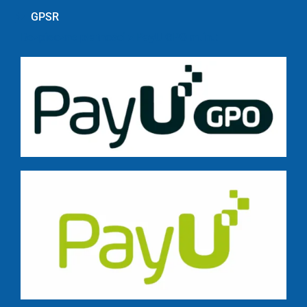
GPSR
Bezpieczne płatności z PayU GPO m.in.: