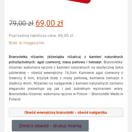
69,00
zł
79,00
zł
Poprzednia najniższa cena:
69,00
zł
.
Brak w magazynie
Bransoletka różaniec (dziesiątka różańca) z
kamieni naturaln
ych
półszlachetn
ych: agat czerwony, masa perłowa i hematyt
. Bransoletka
różaniec wykonana ręcznie z kamieni naturalnych na elastycznej żyłce
jubilerskiej – obwód wewnętrzny: 16,5cm. Kamienie agat czerwony o
średnicy 8 mm, krzyżyk biały z masy perłowej, kamienie hematyt o
średnicy 4mm. Różaniec na nadgarstek z kamieni naturalnych zarówno
elegancko prezentuje się, jak i jest subtelnym wyznaniem wiary.
Bransoletka różaniec wykonana ręcznie w Polsce – Bransoletki Made in
Poland.
Obwód wewnętrzny bransoletki
=
obwód nadgarstka
.
Zmierz obwód - drukuj miarkę