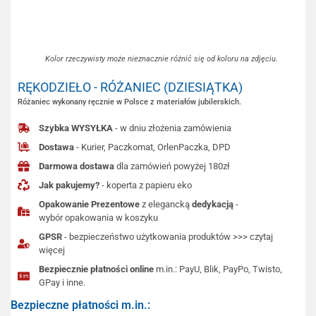
Kolor rzeczywisty może nieznacznie różnić się od koloru na zdjęciu.
RĘKODZIEŁO - RÓŻANIEC (DZIESIĄTKA)
Różaniec wykonany ręcznie w Polsce z materiałów jubilerskich.
Szybka WYSYŁKA
- w dniu złożenia zamówienia
Dostawa
- Kurier, Paczkomat, OrlenPaczka, DPD
Darmowa dostawa
dla zamówień powyżej 180zł
Jak pakujemy?
- koperta z papieru eko
Opakowanie Prezentowe
z elegancką
dedykacją
-
wybór opakowania w koszyku
GPSR
- bezpieczeństwo użytkowania produktów >>> czytaj
więcej
Bezpiecznie płatności online
m.in.: PayU, Blik, PayPo, Twisto,
GPay i inne.
Bezpieczne płatności m.in.: