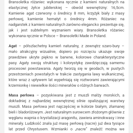
Bransoletka różaniec wykonana ręcznie z kamieni naturalnych na
elastycznej żyłce jubilerskiej – obwód wewnętrzny: 16,5cm.
Kamienie agat czerwony o średnicy 8 mm, krzyżyk biały z masy
perłowej, kamienie hematyt o średnicy 4mm. Różaniec na
nadgarstek z kamieni naturalnych zarówno elegancko prezentuje się,
jak i jest subtelnym wyznaniem wiary. Bransoletka różaniec
wykonana ręcznie w Polsce – Bransoletki Made in Poland.
Agat
– półszlachetny kamień naturalny, z zewnątrz szaro-bury –
mało atrakcyjny wizualnie, dopiero po rozcięciu ukazuje swoje
prawdziwe ukryte piękno w barwne, kolorowe charakterystyczne
pasy. Agaty swoją strukturę i kolorystykę zawdzięczają samemu
procesowi powstawania. Agaty tworzą się w geodach, w pustych
przestrzeniach powstałych w trakcie zastygania lawy wulkanicznej,
które wraz z upływem lat wypełniają się roztworami zawierającymi
krzemionkę i niewielkie ilości minerałów o różnych barwach.
Masa perłowa
– pozyskiwana jest z muszli małży morskich, a
dokładniej z najbardziej wewnętrznej silnie opalizującej warstwy
muszli. Masa perłowa jest najczęściej w kolorze białym, złamanej
bieli i bladoróżowym. Jest naturalnym surowcem złożonym głównie z
węglanu wapnia o krystalizacji aragonitu, zawiera aminokwasy i inne
minerały. Ludzkość znała już masę perłową (nacre) już dwa tysiące
lat przed Chrystusem. Wzmianki o „nacre” znaleźć można we