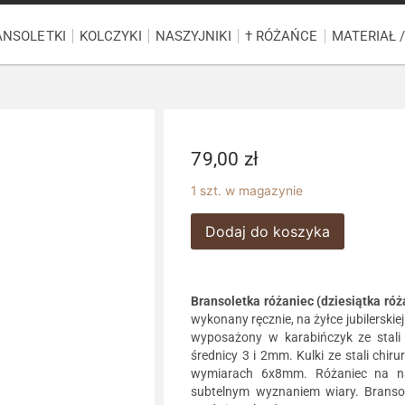
ANSOLETKI
KOLCZYKI
NASZYJNIKI
† RÓŻAŃCE
MATERIAŁ 
79,00
zł
1 szt. w magazynie
Dodaj do koszyka
Bransoletka różaniec (dziesiątka róż
wykonany ręcznie, na żyłce jubilersk
wyposażony w karabińczyk ze stali 
średnicy 3 i 2mm. Kulki ze stali chi
wymiarach 6x8mm. Różaniec na nad
subtelnym wyznaniem wiary. Bransol