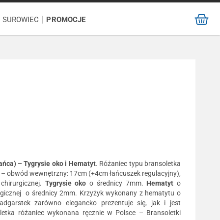
/ SUROWIEC
PROMOCJE
ańca) – Tygrysie oko i Hematyt
. Różaniec typu bransoletka
iej – obwód wewnętrzny: 17cm (+4cm łańcuszek regulacyjny),
chirurgicznej.
Tygrysie oko
o średnicy 7mm.
Hematyt
o
rurgicznej o średnicy 2mm. Krzyżyk wykonany z hematytu o
garstek zarówno elegancko prezentuje się, jak i jest
etka różaniec wykonana ręcznie w Polsce – Bransoletki