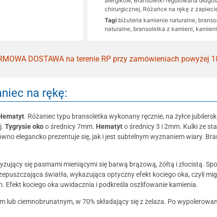
alergików
,
Bransoletki regulowana długo
chirurgicznej
,
Różańce na rękę z zapiec
Tagi
biżuteria kamienie naturalne
,
branso
naturalne
,
bransoletka z kamieni
,
kamieni
MOWA DOSTAWA na terenie RP przy zamówieniach powyżej 1
niec na rękę:
 Hematyt
. Różaniec typu bransoletka wykonany ręcznie, na żyłce jubile
j.
Tygrysie oko
o średnicy 7mm.
Hematyt
o średnicy 3 i 2mm. Kulki ze st
 elegancko prezentuje się, jak i jest subtelnym wyznaniem wiary. Bra
yzujący się pasmami mieniącymi się barwą brązową, żółtą i złocistą. Spo
rzepuszczająca światła, wykazująca optyczny efekt kociego oka, czyli mig
. Efekt kociego oka uwidacznia i podkreśla oszlifowanie kamienia.
ym lub ciemnobrunatnym, w 70% składający się z żelaza. Po wypolerowan