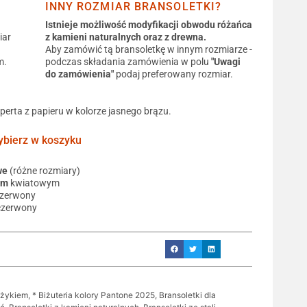
INNY ROZMIAR BRANSOLETKI?
Istnieje możliwość modyfikacji obwodu różańca
iar
z kamieni naturalnych oraz z drewna.
Aby zamówić tą bransoletkę w innym rozmiarze -
m.
podczas składania zamówienia w polu
"Uwagi
do zamówienia"
podaj preferowany rozmiar.
operta z papieru w kolorze jasnego brązu.
ierz w koszyku
we
(różne rozmiary)
em
kwiatowym
czerwony
czerwony
yżykiem
,
* Biżuteria kolory Pantone 2025
,
Bransoletki dla