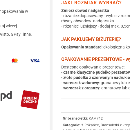
JAKI ROZMIAR WYBRAĆ?
Zmierz obwód nadgarstka
r opakowania w
- różaniec dopasowany - wybierz rozm
równy obwodowi nadgarstka.
aj więcej
- różaniec luźniejszy - dodaj max. 0,5c
wisto, GPay i inne.
JAK PAKUJEMY BIŻUTERIĘ?
Opakowanie standard
: ekologiczna k
OPAKOWANIE PREZENTOWE - wyb
Dostępne opakowania prezentowe:
-
czarne klasyczne pudełko prezento
-
złote pudełko z czerwonym nadruki
-
woreczek welurowy
: granatowy lub 
-
woreczek z organzy:
granatowy lub 
Nr bransoletki:
KAM742
Kategorie:
† Różańce, Bransoletki z krz