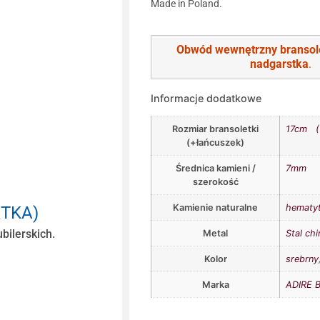
Made in Poland.
Obwód wewnętrzny bransol
nadgarstka
.
Informacje dodatkowe
Rozmiar bransoletki
17cm (
(+łańcuszek)
Średnica kamieni /
7mm
szerokość
Kamienie naturalne
hematy
ĄTKA)
bilerskich.
Metal
Stal chi
Kolor
srebrny
Marka
ADIRE B