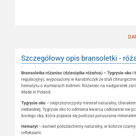
DAR
Szczegółowy opis bransoletki - róża
Bransoletka różaniec (dziesiątka różańca) – Tygrysie oko i
regulacyjny), wyposażony w karabińczyk ze stali chirurgiczne
hematytu o wymiarach 6x8mm. Różaniec na nadgarstek zarówno
Made in Poland.
Tygrysie oko
– nieprzezroczysty minerał naturalny, charakter
niebieskiej. Tygrysie oko to odmiana kwarcu całkowicie nie p
kociego oka, która pojawia się podczas poruszania minerałem
Hematyt
– kamień półszlachetny naturalny, w kolorze czarn
refleksami.