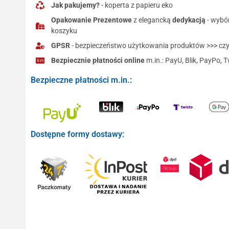
Jak pakujemy?
- koperta z papieru eko
Opakowanie Prezentowe
z elegancką
dedykacją
- wybó
koszyku
GPSR
- bezpieczeństwo użytkowania produktów >>> czyt
Bezpiecznie płatności online
m.in.: PayU, Blik, PayPo, T
Bezpieczne płatności m.in.:
Dostępne formy dostawy: