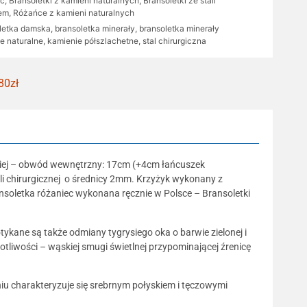
ść
,
Bransoletki z kamieni naturalnych
,
Bransoletki ze stali
iem
,
Różańce z kamieni naturalnych
letka damska
,
bransoletka minerały
,
bransoletka minerały
e naturalne
,
kamienie półszlachetne
,
stal chirurgiczna
80zł
rskiej – obwód wewnętrzny: 17cm (+4cm łańcuszek
ali chirurgicznej o średnicy 2mm. Krzyżyk wykonany z
nsoletka różaniec wykonana ręcznie w Polsce – Bransoletki
tykane są także odmiany tygrysiego oka o barwie zielonej i
otliwości – wąskiej smugi świetlnej przypominającej źrenicę
iu charakteryzuje się srebrnym połyskiem i tęczowymi