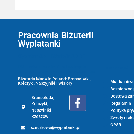
Pracownia Biżuterii
Wyplatanki
Wyplatanki.pl - Biżuteria ADIRE
Biżuteria z kamieni naturalnych
Informacje:
oraz sznurkowa - ręcznie wykonane
Biżuteria Made in Poland: Bransoletki,
Miarka obwo
Kolczyki, Naszyjniki i Wisiory
Bezpieczne 
Dostawa za
Bransoletki,
Regulamin
Kolczyki,
Naszyjniki -
Polityka pry
Rzeszów
Zwroty i rek
GPSR
sznurkowe@wyplatanki.pl