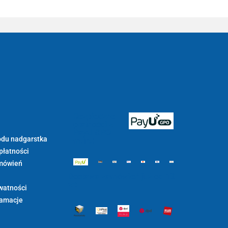
Bezpieczne
płatności z
PayU GPO
du nadgarstka
m.in.:
płatności
mówień
Dostawa zamówień już od 13
zł:
watności
lamacje