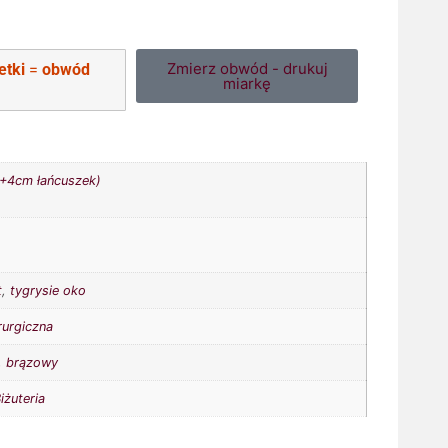
Zmierz obwód - drukuj
etki
=
obwód
miarkę
+4cm łańcuszek)
t
,
tygrysie oko
rurgiczna
,
brązowy
iżuteria