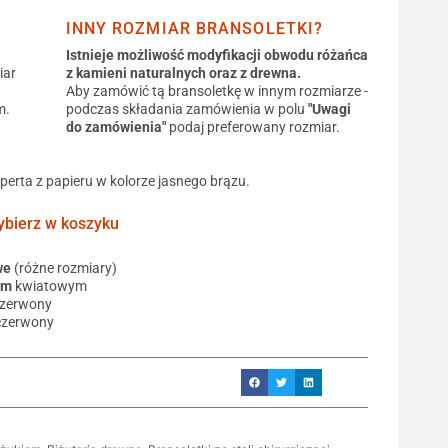
INNY ROZMIAR BRANSOLETKI?
Istnieje możliwość modyfikacji obwodu różańca
iar
z kamieni naturalnych oraz z drewna.
Aby zamówić tą bransoletkę w innym rozmiarze -
m.
podczas składania zamówienia w polu
"Uwagi
do zamówienia"
podaj preferowany rozmiar.
operta z papieru w kolorze jasnego brązu.
ierz w koszyku
we
(różne rozmiary)
em
kwiatowym
czerwony
czerwony