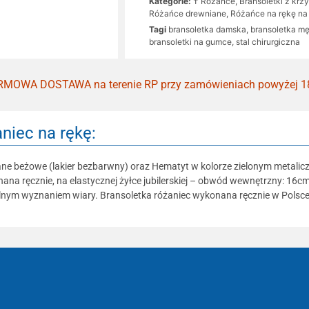
Kategorie:
† Różańce, Bransoletki z krz
Różańce drewniane
,
Różańce na rękę n
Tagi
bransoletka damska
,
bransoletka m
bransoletki na gumce
,
stal chirurgiczna
MOWA DOSTAWA na terenie RP przy zamówieniach powyżej 1
niec na rękę:
ane beżowe (lakier bezbarwny) oraz Hematyt w kolorze zielonym metaliczn
na ręcznie, na elastycznej żyłce jubilerskiej – obwód wewnętrzny: 16cm
telnym wyznaniem wiary. Bransoletka różaniec wykonana ręcznie w Polsce