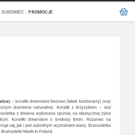
/ SUROWIEC
PROMOCJE
żańca)
– koraliki drewniane beżowe (lakier bezbarwny) oraz
znym (kamienie naturalne). Koralik z krzyżykiem – stal
nsoletka z drewna wykonana ręcznie, na elastycznej żyłce
16cm. Koraliki drewniane o średnicy 8mm. Różaniec na
uje się, jak i jest subtelnym wyznaniem wiary. Bransoletka
 Bransoletki Made in Poland.