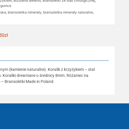
yżykiem
,
Biżuteria drewno
,
Bransoletki ze stali chirurgicznej
,
a gumce
ęska
,
bransoletka minerały
,
bransoletka minerały naturalne
,
80zł
ym (kamienie naturalne). Koralik z krzyżykiem – stal
. Koraliki drewniane o średnicy 8mm. Różaniec na
 – Bransoletki Made in Poland.