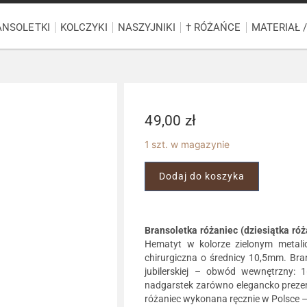
ANSOLETKI
KOLCZYKI
NASZYJNIKI
† RÓŻAŃCE
MATERIAŁ 
49,00
zł
1 szt. w magazynie
Dodaj do koszyka
Bransoletka różaniec (dziesiątka ró
Hematyt w kolorze zielonym metalic
chirurgiczna o średnicy 10,5mm. Bra
jubilerskiej – obwód wewnętrzny: 
nadgarstek zarówno elegancko prezent
różaniec wykonana ręcznie w Polsce –