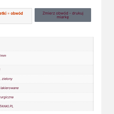
Zmierz obwód - drukuj
etki
=
obwód
miarkę
1mm
t
,
zielony
lakierowane
rurgiczna
ANKI.PL