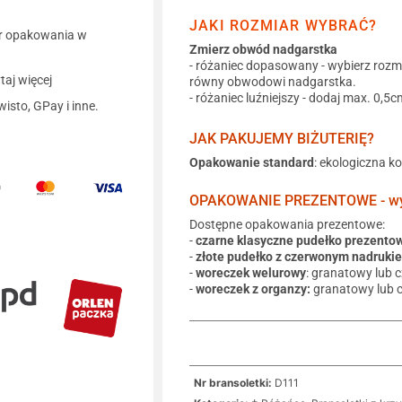
JAKI ROZMIAR WYBRAĆ?
r opakowania w
Zmierz obwód nadgarstka
- różaniec dopasowany - wybierz rozm
aj więcej
równy obwodowi nadgarstka.
- różaniec luźniejszy - dodaj max. 0,5c
wisto, GPay i inne.
JAK PAKUJEMY BIŻUTERIĘ?
Opakowanie standard
: ekologiczna k
OPAKOWANIE PREZENTOWE - wyb
Dostępne opakowania prezentowe:
-
czarne klasyczne pudełko prezento
-
złote pudełko z czerwonym nadruki
-
woreczek welurowy
: granatowy lub 
-
woreczek z organzy:
granatowy lub 
Nr bransoletki:
D111