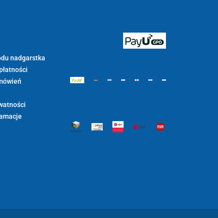
Bezpieczne
płatności z
PayU GPO
du nadgarstka
m.in.:
płatności
mówień
Dostawa zamówień już od 13
zł:
watności
lamacje