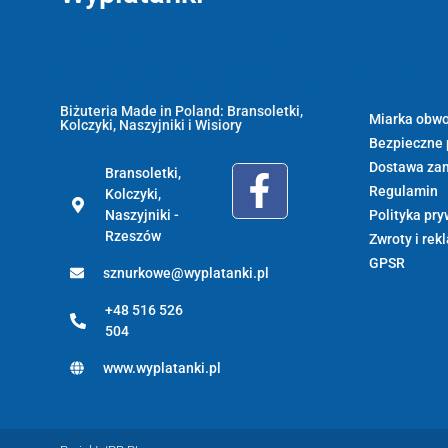
Wyplatanki.pl - Biżuteria ADIRE
Biżuteria z kamieni naturalnych
Informacje:
oraz sznurkowa - ręcznie wykonane
Biżuteria Made in Poland: Bransoletki,
Miarka obwo
Kolczyki, Naszyjniki i Wisiory
Bezpieczne 
Dostawa za
Bransoletki,
Regulamin
Kolczyki,
Naszyjniki -
Polityka pry
Rzeszów
Zwroty i rek
GPSR
sznurkowe@wyplatanki.pl
+48 516 526
504
www.wyplatanki.pl