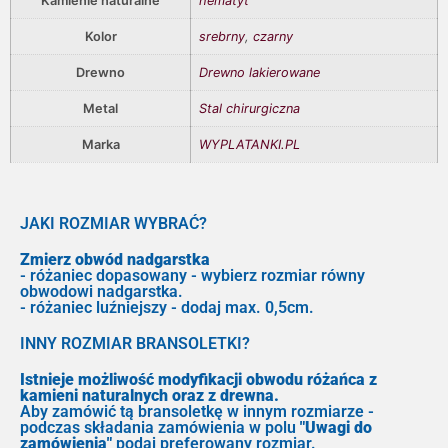
Kamienie naturalne
hematyt
Kolor
srebrny
,
czarny
Drewno
Drewno lakierowane
Metal
Stal chirurgiczna
Marka
WYPLATANKI.PL
JAKI ROZMIAR WYBRAĆ?
Zmierz obwód nadgarstka
- różaniec dopasowany - wybierz rozmiar równy
obwodowi nadgarstka.
- różaniec luźniejszy - dodaj max. 0,5cm.
INNY ROZMIAR BRANSOLETKI?
Istnieje możliwość modyfikacji obwodu różańca z
kamieni naturalnych oraz z drewna.
Aby zamówić tą bransoletkę w innym rozmiarze -
podczas składania zamówienia w polu
"Uwagi do
zamówienia"
podaj preferowany rozmiar.