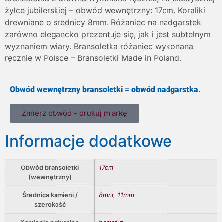
żyłce jubilerskiej – obwód wewnętrzny: 17cm. Koraliki
drewniane o średnicy 8mm. Różaniec na nadgarstek
zarówno elegancko prezentuje się, jak i jest subtelnym
wyznaniem wiary. Bransoletka różaniec wykonana
ręcznie w Polsce – Bransoletki Made in Poland.
Obwód wewnętrzny bransoletki
=
obwód nadgarstka
.
Zmierz obwód - drukuj miarkę
Informacje dodatkowe
Obwód bransoletki
17cm
(wewnętrzny)
Średnica kamieni /
8mm
,
11mm
szerokość