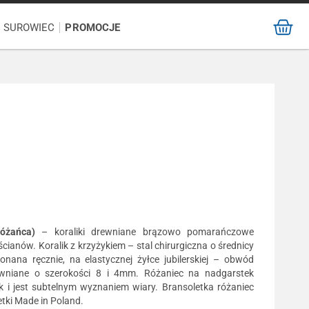
/ SUROWIEC
PROMOCJE
różańca)
– koraliki drewniane brązowo pomarańczowe
ścianów. Koralik z krzyżykiem – stal chirurgiczna o średnicy
ana ręcznie, na elastycznej żyłce jubilerskiej – obwód
ewniane o szerokości 8 i 4mm. Różaniec na nadgarstek
k i jest subtelnym wyznaniem wiary. Bransoletka różaniec
tki Made in Poland.