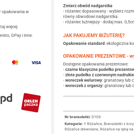
Zmierz obwód nadgarstka
- różaniec dopasowany - wybierz rozm
r opakowania w
równy obwodowi nadgarstka.
- różaniec luźniejszy - dodaj max. 0,5c
aj więcej
JAK PAKUJEMY BIŻUTERIĘ?
wisto, GPay i inne.
Opakowanie standard
: ekologiczna k
OPAKOWANIE PREZENTOWE - wyb
Dostępne opakowania prezentowe:
-
czarne klasyczne pudełko prezento
-
złote pudełko z czerwonym nadruki
-
woreczek welurowy
: granatowy lub 
-
woreczek z organzy:
granatowy lub 
Nr bransoletki:
D109
Kategorie:
† Różańce, Bransoletki z krz
Różańce drewniane
,
Różańce na rękę n