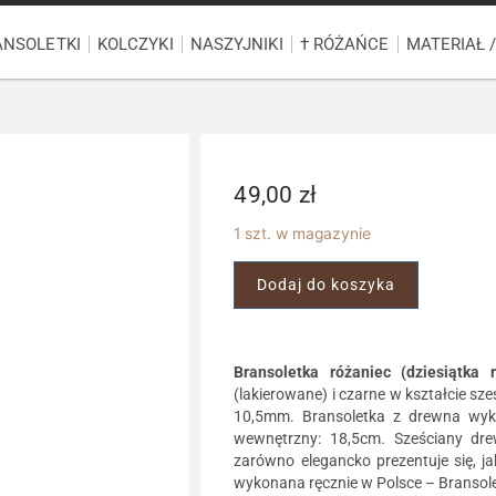
ANSOLETKI
KOLCZYKI
NASZYJNIKI
† RÓŻAŃCE
MATERIAŁ 
49,00
zł
1 szt. w magazynie
Dodaj do koszyka
Bransoletka różaniec (dziesiątka 
(lakierowane) i czarne w kształcie sze
10,5mm. Bransoletka z drewna wykon
wewnętrzny: 18,5cm. Sześciany dr
zarówno elegancko prezentuje się, ja
wykonana ręcznie w Polsce – Bransole