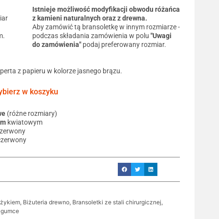
Istnieje możliwość modyfikacji obwodu różańca
iar
z kamieni naturalnych oraz z drewna.
Aby zamówić tą bransoletkę w innym rozmiarze -
m.
podczas składania zamówienia w polu
"Uwagi
do zamówienia"
podaj preferowany rozmiar.
operta z papieru w kolorze jasnego brązu.
ierz w koszyku
we
(różne rozmiary)
em
kwiatowym
czerwony
czerwony
yżykiem
,
Biżuteria drewno
,
Bransoletki ze stali chirurgicznej
,
a gumce