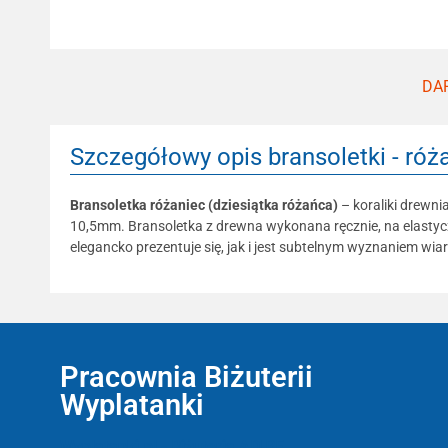
DAR
Szczegółowy opis bransoletki - róża
Bransoletka różaniec (dziesiątka różańca)
– koraliki drewni
10,5mm. Bransoletka z drewna wykonana ręcznie, na elastycz
elegancko prezentuje się, jak i jest subtelnym wyznaniem wi
Pracownia Biżuterii
Wyplatanki
Wyplatanki.pl - Biżuteria ADIRE