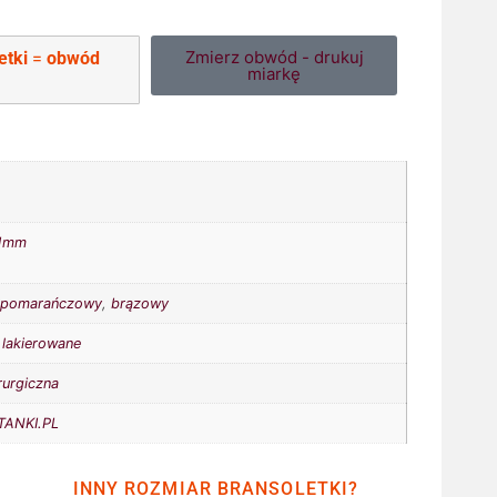
Zmierz obwód - drukuj
etki
=
obwód
miarkę
1mm
,
pomarańczowy
,
brązowy
lakierowane
rurgiczna
ANKI.PL
INNY ROZMIAR BRANSOLETKI?