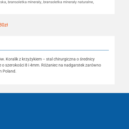
ęska
,
bransoletka minerały
,
bransoletka minerały naturalne
,
80zł
 Koralik z krzyżykiem – stal chirurgiczna o średnicy
e o szerokości 8 i 4mm. Różaniec na nadgarstek zarówno
in Poland.