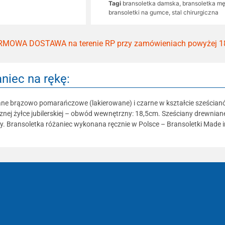
Tagi
bransoletka damska
,
bransoletka m
bransoletki na gumce
,
stal chirurgiczna
MOWA DOSTAWA na terenie RP przy zamówieniach powyżej 1
niec na rękę:
ane brązowo pomarańczowe (lakierowane) i czarne w kształcie sześcianów.
nej żyłce jubilerskiej – obwód wewnętrzny: 18,5cm. Sześciany drewnian
ary. Bransoletka różaniec wykonana ręcznie w Polsce – Bransoletki Made 