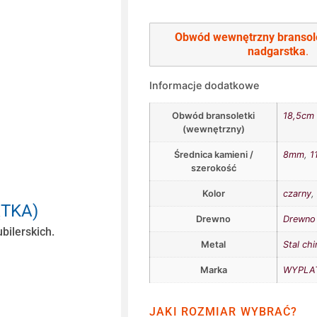
Obwód wewnętrzny bransol
nadgarstka
.
Informacje dodatkowe
Obwód bransoletki
18,5cm
(wewnętrzny)
Średnica kamieni /
8mm
,
1
szerokość
Kolor
czarny
ĄTKA)
Drewno
Drewno 
bilerskich.
Metal
Stal chi
Marka
WYPLAT
JAKI ROZMIAR WYBRAĆ?