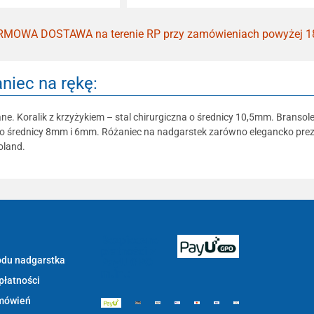
MOWA DOSTAWA na terenie RP przy zamówieniach powyżej 1
niec na rękę:
ane. Koralik z krzyżykiem – stal chirurgiczna o średnicy 10,5mm. Bransol
 o średnicy 8mm i 6mm. Różaniec na nadgarstek zarówno elegancko prezen
oland.
Bezpieczne
płatności z
du nadgarstka
PayU GPO
m.in.:
płatności
mówień