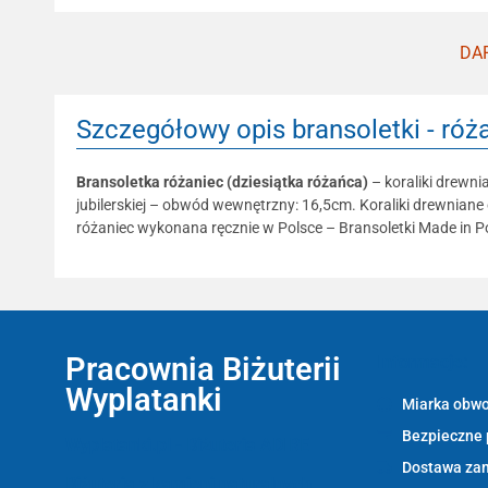
DAR
Szczegółowy opis bransoletki - róża
Bransoletka różaniec (dziesiątka różańca)
– koraliki drewni
jubilerskiej – obwód wewnętrzny: 16,5cm. Koraliki drewniane
różaniec wykonana ręcznie w Polsce – Bransoletki Made in P
Pracownia Biżuterii
Informacje:
Wyplatanki
Miarka obwo
Bezpieczne 
Wyplatanki.pl - Biżuteria ADIRE
Dostawa za
Biżuteria z kamieni naturalnych