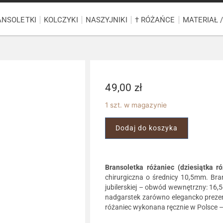
ANSOLETKI
KOLCZYKI
NASZYJNIKI
† RÓŻAŃCE
MATERIAŁ 
49,00
zł
1 szt. w magazynie
Dodaj do koszyka
Bransoletka różaniec (dziesiątka r
chirurgiczna o średnicy 10,5mm. Bra
jubilerskiej – obwód wewnętrzny: 16,
nadgarstek zarówno elegancko prezent
różaniec wykonana ręcznie w Polsce –