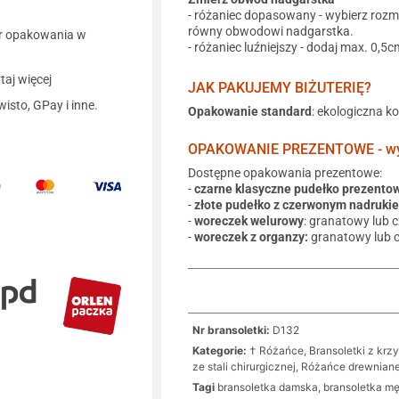
- różaniec dopasowany - wybierz rozm
równy obwodowi nadgarstka.
r opakowania w
- różaniec luźniejszy - dodaj max. 0,5c
aj więcej
JAK PAKUJEMY BIŻUTERIĘ?
wisto, GPay i inne.
Opakowanie standard
: ekologiczna k
OPAKOWANIE PREZENTOWE - wyb
Dostępne opakowania prezentowe:
-
czarne klasyczne pudełko prezento
-
złote pudełko z czerwonym nadruki
-
woreczek welurowy
: granatowy lub 
-
woreczek z organzy:
granatowy lub 
Nr bransoletki:
D132
Kategorie:
† Różańce, Bransoletki z krz
ze stali chirurgicznej
,
Różańce drewnian
Tagi
bransoletka damska
,
bransoletka m