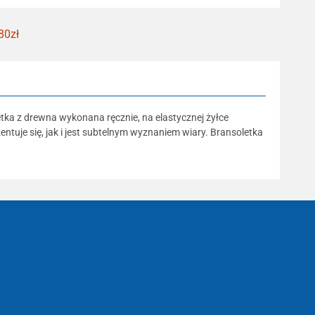
80zł
etka z drewna wykonana ręcznie, na elastycznej żyłce
tuje się, jak i jest subtelnym wyznaniem wiary. Bransoletka