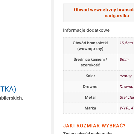
Obwód wewnętrzny bransol
nadgarstka
.
Informacje dodatkowe
Obwód bransoletki
16,5cm
(wewnętrzny)
Średnica kamieni /
8mm
szerokość
Kolor
czarny
Drewno
Drewno 
ĄTKA)
Metal
Stal chi
bilerskich.
Marka
WYPLAT
JAKI ROZMIAR WYBRAĆ?
Zmierz obwód nadgarstka