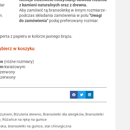
iar
z kamieni naturalnych oraz z drewna.
Aby zamówić tą bransoletkę w innym rozmiarze -
m.
podczas składania zamówienia w polu
"Uwagi
do zamówienia"
podaj preferowany rozmiar.
operta z papieru w kolorze jasnego brązu.
ierz w koszyku
we
(różne rozmiary)
em
kwiatowym
czerwony
czerwony
yżykiem
,
Biżuteria drewno
,
Bransoletki dla alergików
,
Bransoletki
e
,
Różańce na rękę na gumce
ęska
,
bransoletki na gumce
,
stal chirurgiczna