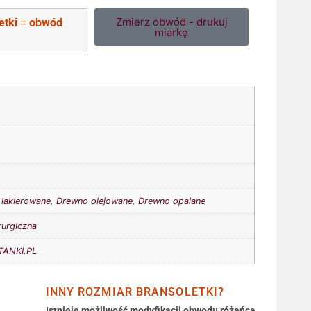
Zmierz obwód - drukuj
etki
=
obwód
miarkę
lakierowane
,
Drewno olejowane
,
Drewno opalane
rurgiczna
ANKI.PL
INNY ROZMIAR BRANSOLETKI?
Istnieje możliwość modyfikacji obwodu różańca