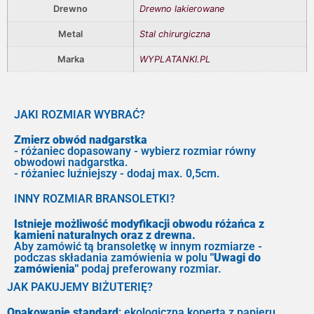
Drewno
Drewno lakierowane
Metal
Stal chirurgiczna
Marka
WYPLATANKI.PL
JAKI ROZMIAR WYBRAĆ?
Zmierz obwód nadgarstka
- różaniec dopasowany - wybierz rozmiar równy
obwodowi nadgarstka.
- różaniec luźniejszy - dodaj max. 0,5cm.
INNY ROZMIAR BRANSOLETKI?
Istnieje możliwość modyfikacji obwodu różańca z
kamieni naturalnych oraz z drewna.
Aby zamówić tą bransoletkę w innym rozmiarze -
podczas składania zamówienia w polu
"Uwagi do
zamówienia"
podaj preferowany rozmiar.
JAK PAKUJEMY BIŻUTERIĘ?
Opakowanie standard
: ekologiczna koperta z papieru