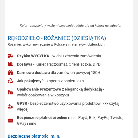
Kolor rzeczywisty może nieznacznie różnić się od koloru na zdjęciu.
RĘKODZIEŁO - RÓŻANIEC (DZIESIĄTKA)
Różaniec wykonany ręcznie w Polsce z materiałów jubilerskich.
Szybka WYSYŁKA
- w dniu złożenia zamówienia
Dostawa
- Kurier, Paczkomat, OrlenPaczka, DPD
Darmowa dostawa
dla zamówień powyżej 180zł
Jak pakujemy?
- koperta z papieru eko
Opakowanie Prezentowe
z elegancką
dedykacją
-
wybór opakowania w koszyku
GPSR
- bezpieczeństwo użytkowania produktów >>> czytaj
więcej
Bezpiecznie płatności online
m.in.: PayU, Blik, PayPo, Twisto,
GPay i inne.
Bezpieczne płatności m.in.: