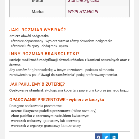
Metal
Stal chirurgiczna
Marka
WYPLATANKI.PL
JAKI ROZMIAR WYBRAĆ?
Zmierz obwód nadgarstka
- różaniec dopasowany - wybierz rozmiar równy obwodowi nadgarstka.
- różaniec luźniejszy - dodaj max. 0,5cm.
INNY ROZMIAR BRANSOLETKI?
Istnieje możliwość modyfikacji obwodu różańca z kamieni naturalnych oraz z
drewna.
Aby zamówić tą bransoletkę w innym rozmiarze - podczas składania
zamówienia w polu
"Uwagi do zamówienia"
podaj preferowany rozmiar.
JAK PAKUJEMY BIŻUTERIĘ?
Opakowanie standard
: ekologiczna koperta z papieru w kolorze jasnego brązu.
OPAKOWANIE PREZENTOWE - wybierz w koszyku
Dostępne opakowania prezentowe:
-
czarne klasyczne pudełko prezentowe
(różne rozmiary)
-
złote pudełko z czerwonym nadrukiem
kwiatowym
-
woreczek welurowy
: granatowy lub czerwony
-
woreczek z organzy:
granatowy lub czerwony