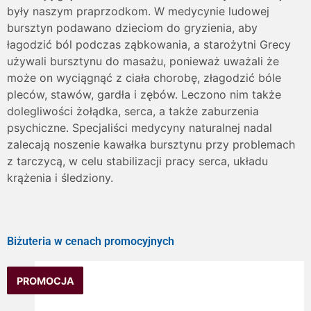
były naszym praprzodkom. W medycynie ludowej
bursztyn podawano dzieciom do gryzienia, aby
łagodzić ból podczas ząbkowania, a starożytni Grecy
używali bursztynu do masażu, ponieważ uważali że
może on wyciągnąć z ciała chorobę, złagodzić bóle
pleców, stawów, gardła i zębów. Leczono nim także
dolegliwości żołądka, serca, a także zaburzenia
psychiczne. Specjaliści medycyny naturalnej nadal
zalecają noszenie kawałka bursztynu przy problemach
z tarczycą, w celu stabilizacji pracy serca, układu
krążenia i śledziony.
Biżuteria w cenach promocyjnych
PROMOCJA
PROMOCJA
PROMOCJA
PROMOCJA