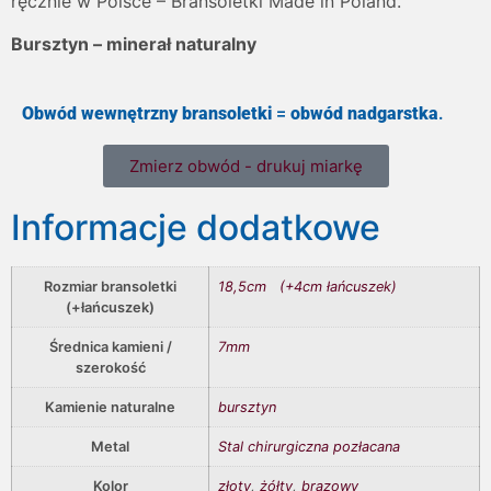
ręcznie w Polsce – Bransoletki Made in Poland.
Bursztyn – minerał naturalny
Obwód wewnętrzny bransoletki
=
obwód nadgarstka
.
Zmierz obwód - drukuj miarkę
Informacje dodatkowe
Rozmiar bransoletki
18,5cm (+4cm łańcuszek)
(+łańcuszek)
Średnica kamieni /
7mm
szerokość
Kamienie naturalne
bursztyn
Metal
Stal chirurgiczna pozłacana
Kolor
złoty
,
żółty
,
brązowy