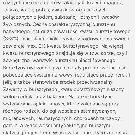
różnych mikroelementów takich jak: krzem, magnez,
żelazo, wapń, potas, związków organicznych
połączonych z jodem, substancji lotnych i kwasów
żywicznych. Cechą charakterystyczną bursztynu
bałtyckiego jest duża zawartość kwasu bursztynowego
(3-8%). Inne skamieniałe żywice znajdowane na świecie
zawierają max. 3% kwasu bursztynowego. Najwięcej
kwasu bursztynowego znajduje się w tzw. korze, czyli
zewnętrznej warstwie bursztynu nieszlifowanego.
Bursztyny uważane są za minerały prozdrowotne m.in.
pobudzające system nerwowy, regulujące pracę nerek i
jelit, a także stanowiące środek przeciwzapalny.
Zawarty w bursztynach „kwas bursztynowy” niszczy
wolne rodniki oraz bakterie. Na bazie bursztynu
wytwarzane są leki i maści, które zalecane są przy
różnego rodzaju dolegliwościach astmatycznych,
migrenowych, reumatycznych, chorobach tarczycy i
gardła, a właściwości antybakteryjne bursztynu
ułatwiają gojenie ran. Właściwości bursztynu znane już