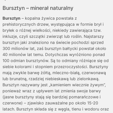
Bursztyn – minerał naturalny
Bursztyn
– kopalna żywica powstała z
prehistorycznych drzew, występująca w formie brył i
bryłek o różnej wielkości, niekiedy zawierająca tzw.
inkluzje, czyli szczątki zwierząt lub roślin. Najstarszy
bursztyn jaki znaleziono na świecie pochodzi sprzed
300 milionów lat, zaś bursztyn bałtycki powstał około
40 milionów lat temu. Dotychczas wyróżniono ponad
100 odmian bursztynów. Są to odmiany różniące się od
siebie kolorami i stopniem przezroczystości. Bursztyny
mają zwykle barwę żółtą, mleczno-białą, czerwonawą
lub brunatną, rzadziej niebieskawą lub zielonkawą.
Bursztyn nazywany jest „kamieniem wiecznie żywym”,
ponieważ wraz z upływem lat zmienia swoje barwy
(jasne bursztyny stają się bardziej pomarańczowe i
czerwone) – zjawisko zauważalne po około 15-20
latach. Bursztyn składa się z węgla, tlenu i wodoru oraz