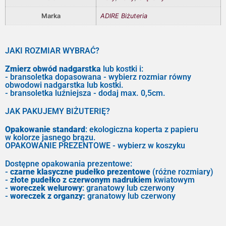
Marka
ADIRE Biżuteria
JAKI ROZMIAR WYBRAĆ?
Zmierz obwód nadgarstka
lub kostki i:
- bransoletka dopasowana - wybierz rozmiar równy
obwodowi nadgarstka lub kostki.
- bransoletka luźniejsza - dodaj max. 0,5cm.
JAK PAKUJEMY BIŻUTERIĘ?
Opakowanie standard
: ekologiczna koperta z papieru
w kolorze jasnego brązu.
OPAKOWANIE PREZENTOWE - wybierz w koszyku
Dostępne opakowania prezentowe:
-
czarne klasyczne pudełko prezentowe
(różne rozmiary)
-
złote pudełko z czerwonym nadrukiem
kwiatowym
-
woreczek welurowy
: granatowy lub czerwony
-
woreczek z organzy:
granatowy lub czerwony