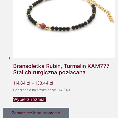
Bransoletka Rubin, Turmalin KAM777
Stal chirurgiczna pozłacana
114,84
zł
–
133,44
zł
Poprzednia najniższa cena:
114,84
zł
.
Wybierz rozmiar
- Zobacz też inne promocje -