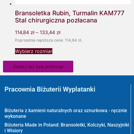
Bransoletka Rubin, Turmalin KAM777
Stal chirurgiczna pozłacana
114,84
zł
–
133,44
zł
Poprzednia najniższa cena:
114,84
zł
.
Wybierz rozmiar
- Zobacz też inne promocje -
Pracownia Biżuterii Wyplatanki
Wyplatanki.pl - Biżuteria ADIRE
Biżuteria z kamieni naturalnych oraz sznurkowa - ręcznie
wykonane
Biżuteria Made in Poland: Bransoletki, Kolczyki, Naszyjniki
i Wisiory