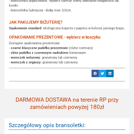
- bransoletka dopasowana - wybierz rozmiar równy obwodowi nadgarstka lub
kostki.
- bransoletka luźniejsza - dodaj max. 0,5cm.
JAK PAKUJEMY BIŻUTERIĘ?
Opakowanie standard
: ekologiczna koperta z papieru w kolorze jasnego brązu.
OPAKOWANIE PREZENTOWE - wybierz w koszyku
Dostępne opakowania prezentowe:
-
czarne klasyczne pudełko prezentowe
(różne rozmiary)
-
złote pudełko z czerwonym nadrukiem
kwiatowym
-
woreczek welurowy
: granatowy lub czerwony
-
woreczek z organzy:
granatowy lub czerwony
DARMOWA DOSTAWA na terenie RP przy
zamówieniach powyżej 180zł
Szczegółowy opis bransoletki: