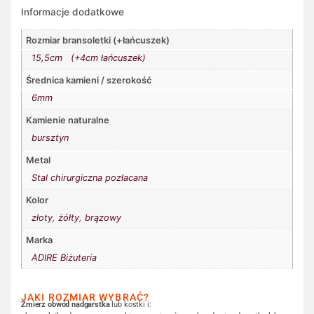
Informacje dodatkowe
Rozmiar bransoletki (+łańcuszek)
15,5cm (+4cm łańcuszek)
Średnica kamieni / szerokość
6mm
Kamienie naturalne
bursztyn
Metal
Stal chirurgiczna pozłacana
Kolor
złoty
,
żółty
,
brązowy
Marka
ADIRE Biżuteria
JAKI ROZMIAR WYBRAĆ?
Zmierz obwód nadgarstka
lub kostki i: