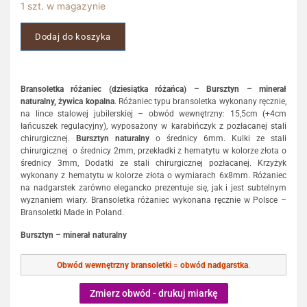
1 szt. w magazynie
Dodaj do koszyka
Bransoletka różaniec (dziesiątka różańca) – Bursztyn – minerał
naturalny, żywica kopalna
. Różaniec typu bransoletka wykonany ręcznie,
na lince stalowej jubilerskiej – obwód wewnętrzny: 15,5cm (+4cm
łańcuszek regulacyjny), wyposażony w karabińczyk z pozłacanej stali
chirurgicznej.
Bursztyn naturalny
o średnicy 6mm. Kulki ze stali
chirurgicznej o średnicy 2mm, przekładki z hematytu w kolorze złota o
średnicy 3mm, Dodatki ze stali chirurgicznej pozłacanej. Krzyżyk
wykonany z hematytu w kolorze złota o wymiarach 6x8mm. Różaniec
na nadgarstek zarówno elegancko prezentuje się, jak i jest subtelnym
wyznaniem wiary. Bransoletka różaniec wykonana ręcznie w Polsce –
Bransoletki Made in Poland.
Bursztyn – minerał naturalny
Obwód wewnętrzny bransoletki
=
obwód nadgarstka
.
Zmierz obwód - drukuj miarkę