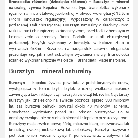
Bransoletka różaniec (dziesiątka różańca) – Bursztyn – minerał
naturalny, żywica kopalna
. Różaniec typu bransoletka wykonany
ręcznie, na lince stalowej jubilerskiej – obwód wewnętrzny: 15,5cm
(+4cm łańcuszek regulacyjny), wyposażony w karabińczyk z
pozłacanej stali chirurgicznej.
Bursztyn naturalny
o średnicy 6mm.
Kulki ze stali chirurgicznej o średnicy 2mm, przekładki z hematytu w
kolorze złota o średnicy 3mm, Dodatki ze stali chirurgicznej
pozłacanej. Krzyżyk wykonany z hematytu w kolorze złota o
wymiarach 6x8mm. Różaniec na nadgarstek zarówno elegancko
prezentuje się, jak i jest subtelnym wyznaniem wiary. Bransoletka
różaniec wykonana ręcznie w Polsce – Bransoletki Made in Poland.
Bursztyn – minerał naturalny
Bursztyn
– kopalna żywica powstała z prehistorycznych drzew,
występująca w formie brył i bryłek o różnej wielkości, niekiedy
zawierająca tzw. inkluzje, czyli szczątki zwierząt lub roślin. Najstarszy
bursztyn jaki znaleziono na świecie pochodzi sprzed 300 milionów
lat, zaś bursztyn bałtycki powstał około 40 milionów lat temu.
Dotychczas wyróżniono ponad 100 odmian bursztynów. Są to
odmiany różniące się od siebie kolorami i stopniem przezroczystości.
Bursztyny mają zwykle barwę żółtą, mleczno-białą, czerwonawą lub
brunatną, rzadziej niebieskawą lub zielonkawą. Bursztyn nazywany
jest „kamieniem wiecznie żywym”, ponieważ wraz z upływem lat