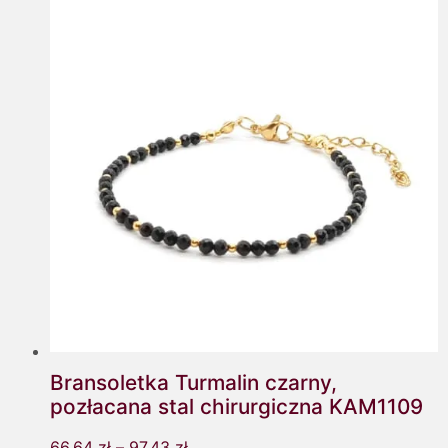
Bransoletka Turmalin czarny,
pozłacana stal chirurgiczna KAM1109
66,64
zł
–
97,43
zł