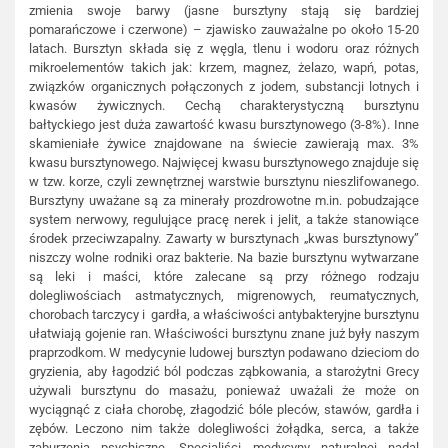
zmienia swoje barwy (jasne bursztyny stają się bardziej
pomarańczowe i czerwone) – zjawisko zauważalne po około 15-20
latach. Bursztyn składa się z węgla, tlenu i wodoru oraz różnych
mikroelementów takich jak: krzem, magnez, żelazo, wapń, potas,
związków organicznych połączonych z jodem, substancji lotnych i
kwasów żywicznych. Cechą charakterystyczną bursztynu
bałtyckiego jest duża zawartość kwasu bursztynowego (3-8%). Inne
skamieniałe żywice znajdowane na świecie zawierają max. 3%
kwasu bursztynowego. Najwięcej kwasu bursztynowego znajduje się
w tzw. korze, czyli zewnętrznej warstwie bursztynu nieszlifowanego.
Bursztyny uważane są za minerały prozdrowotne m.in. pobudzające
system nerwowy, regulujące pracę nerek i jelit, a także stanowiące
środek przeciwzapalny. Zawarty w bursztynach „kwas bursztynowy”
niszczy wolne rodniki oraz bakterie. Na bazie bursztynu wytwarzane
są leki i maści, które zalecane są przy różnego rodzaju
dolegliwościach astmatycznych, migrenowych, reumatycznych,
chorobach tarczycy i gardła, a właściwości antybakteryjne bursztynu
ułatwiają gojenie ran. Właściwości bursztynu znane już były naszym
praprzodkom. W medycynie ludowej bursztyn podawano dzieciom do
gryzienia, aby łagodzić ból podczas ząbkowania, a starożytni Grecy
używali bursztynu do masażu, ponieważ uważali że może on
wyciągnąć z ciała chorobę, złagodzić bóle pleców, stawów, gardła i
zębów. Leczono nim także dolegliwości żołądka, serca, a także
zaburzenia psychiczne. Specjaliści medycyny naturalnej nadal