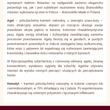
wymiarach 6x8mm. Różaniec na nadgarstek zarówno elegancko
prezentuje się, jak i jest subtelnym wyznaniem wiary. Bransoletka
różaniec wykonana ręcznie w Polsce – Bransoletki Made in Poland.
Agat
– półszlachetny kamień naturalny, z zewnątrz szaro-bury –
mało atrakcyjny wizualnie, dopiero po rozcięciu ukazuje swoje
prawdziwe ukryte piękno w barwne, kolorowe charakterystyczne
pasy. Agaty swoją strukturę i kolorystykę zawdzięczają samemu
procesowi powstawania. Agaty tworzą się w geodach, w pustych
przestrzeniach powstałych w trakcie zastygania lawy wulkanicznej,
które wraz z upływem lat wypełniają się roztworami zawierającymi
krzemionkę i niewielkie ilości minerałów o różnych barwach.
W Rzeczpospolitej szlacheckiej z czerwonej odmiany agatu, zwanej
krwawnikiem, wyrabiano sygnety dla szlachty. Agatów używano
również do wyrobu cennych pieczęci, służących do pieczętowania
listów.
Hematyt
– kamień półszlachetny naturalny, w kolorze czarnym lub
ciemnobrunatnym, w 70% składający się z żelaza. Po wypolerowaniu
charakteryzuje się srebrnym połyskiem i tęczowymi refleksami.