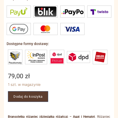
Dostępne formy dostawy:
79,00
zł
1 szt. w magazynie
Dodaj do koszyka
Bransoletka różaniec (dziesiątka różańca) – Agat i Hematyt
. Różaniec