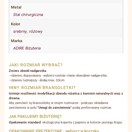
Metal
Stal chirurgiczna
Kolor
srebrny
,
różowy
Marka
ADIRE Biżuteria
JAKI ROZMIAR WYBRAĆ?
Zmierz obwód nadgarstka
- różaniec dopasowany - wybierz rozmiar równy obwodowi nadgarstka.
- różaniec luźniejszy - dodaj max. 0,5cm.
INNY ROZMIAR BRANSOLETKI?
Istnieje możliwość modyfikacji obwodu różańca z kamieni naturalnych oraz z
drewna.
Aby zamówić tą bransoletkę w innym rozmiarze - podczas składania
zamówienia w polu
"Uwagi do zamówienia"
podaj preferowany rozmiar.
JAK PAKUJEMY BIŻUTERIĘ?
Opakowanie standard
: ekologiczna koperta z papieru w kolorze jasnego brązu.
OPAKOWANIE PREZENTOWE - wybierz w koszyku