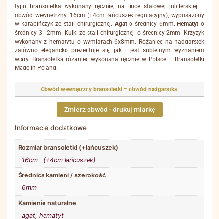
typu bransoletka wykonany ręcznie, na lince stalowej jubilerskiej –
obwód wewnętrzny: 16cm (+4cm łańcuszek regulacyjny), wyposażony
w karabińczyk ze stali chirurgicznej.
Agat
o średnicy 6mm.
Hematyt
o
średnicy 3 i 2mm. Kulki ze stali chirurgicznej o średnicy 2mm. Krzyżyk
wykonany z hematytu o wymiarach 6x8mm. Różaniec na nadgarstek
zarówno elegancko prezentuje się, jak i jest subtelnym wyznaniem
wiary. Bransoletka różaniec wykonana ręcznie w Polsce – Bransoletki
Made in Poland.
Obwód wewnętrzny bransoletki
=
obwód nadgarstka
.
Zmierz obwód - drukuj miarkę
Informacje dodatkowe
Rozmiar bransoletki (+łańcuszek)
16cm (+4cm łańcuszek)
Średnica kamieni / szerokość
6mm
Kamienie naturalne
agat
,
hematyt