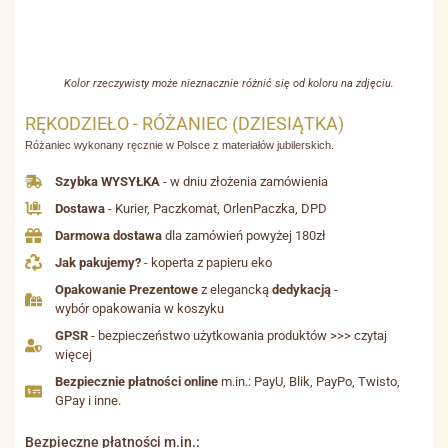
Kolor rzeczywisty może nieznacznie różnić się od koloru na zdjęciu.
RĘKODZIEŁO - RÓŻANIEC (DZIESIĄTKA)
Różaniec wykonany ręcznie w Polsce z materiałów jubilerskich.
Szybka WYSYŁKA
- w dniu złożenia zamówienia
Dostawa
- Kurier, Paczkomat, OrlenPaczka, DPD
Darmowa dostawa
dla zamówień powyżej 180zł
Jak pakujemy?
- koperta z papieru eko
Opakowanie Prezentowe
z elegancką
dedykacją
-
wybór opakowania w koszyku
GPSR
- bezpieczeństwo użytkowania produktów >>> czytaj
więcej
Bezpiecznie płatności online
m.in.: PayU, Blik, PayPo, Twisto,
GPay i inne.
Bezpieczne płatności m.in.: