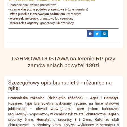
Dostępne opakowania prezentowe:
-
czarne klasyczne pudełko prezentowe
(różne rozmiary)
-
złote pudełko z czerwonym nadrukiem
kwiatowym
-
woreczek welurowy
: granatowy lub czerwony
-
woreczek z organzy:
granatowy lub czerwony
DARMOWA DOSTAWA na terenie RP przy
zamówieniach powyżej 180zł
Szczegółowy opis bransoletki - różaniec na
rękę:
Bransoletka różaniec (dziesiątka różańca) – Agat i Hematyt
.
Różaniec typu bransoletka wykonany ręcznie, na lince stalowej
jubilerskiej – obwód wewnętrzny: 16cm (+4cm łańcuszek
regulacyjny), wyposażony w karabińczyk ze stali chirurgicznej.
Agat
o
średnicy 6mm.
Hematyt
o średnicy 3 i 2mm. Kulki ze stali
chirurgicznej o średnicy 2mm. Krzyżyk wykonany z hematytu o