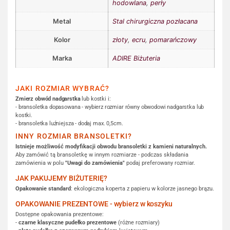
hodowlana
,
perły
Metal
Stal chirurgiczna pozłacana
Kolor
złoty
,
ecru
,
pomarańczowy
Marka
ADIRE Biżuteria
JAKI ROZMIAR WYBRAĆ?
Zmierz obwód nadgarstka
lub kostki i:
- bransoletka dopasowana - wybierz rozmiar równy obwodowi nadgarstka lub
kostki.
- bransoletka luźniejsza - dodaj max. 0,5cm.
INNY ROZMIAR BRANSOLETKI?
Istnieje możliwość modyfikacji obwodu bransoletki z kamieni naturalnych.
Aby zamówić tą bransoletkę w innym rozmiarze - podczas składania
zamówienia w polu
"Uwagi do zamówienia"
podaj preferowany rozmiar.
JAK PAKUJEMY BIŻUTERIĘ?
Opakowanie standard
: ekologiczna koperta z papieru w kolorze jasnego brązu.
OPAKOWANIE PREZENTOWE - wybierz w koszyku
Dostępne opakowania prezentowe:
-
czarne klasyczne pudełko prezentowe
(różne rozmiary)