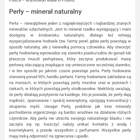
Polsce – Bransoletki Made in Poland.
Perły – minerał naturalny
Perła – niewątpliwie jeden z najpiękniejszych i najbardziej znanych
minerałów szlachetnych. Jest to minerał rzadko występujący i mało
dostępny w środowisku naturalnym, dlatego też istnieją
wyspecjalizowane hodowle tzw. farmy pereł, gdzie perły powstają w
sposób naturalny, ale z niewielką pomocą człowieka. Aby stworzyć
perłę hodowlaną wprowadza się ziarenko piasku/szkła do gonad lub
płaszcza muszli perłopława, który zaczyna produkować masę
perłową otaczającą znajdujące się umieszczone wcześniej ziarenko,
i w ten sposób po jakimś czasie powstaje perła. Perły hodowane
stanowią ponad 90% handlu perłami. Farmy hodowlane zakładane są
na morzach, w których powstają perły morskie oraz w jeziorach i
rzekach, w których powstają perły słodkowodne. Niektórzy uważają,
że perły działają pozytywnie na każdego, kto je posiada, że perły dają
mądrość, opanowanie i spokój wewnętrzny, sprzyjają koncentracji i
skupieniu myśli. Uwaga! Perły, podobnie jak inne minerały
pochodzenia organicznego są bardzo wrażliwe na działanie różnych
czynników. Aby perła nie utraciła swojego naturalnego blasku i nie
zaczęła się np. łuszczyć należy unikać kontaktu z wodą i
kosmetykami, a przede wszystkim z perfumami. Wszystkie perły
mają niską odporność na zgniecenia i upadki.