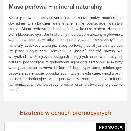
Masa perłowa – minerał naturalny
Masa perłowa – pozyskiwana jest z muszli małży morskich, a
dokładniej z najbardziej wewnętrznej silnie opalizującej warstwy
muszli. Masa perłowa jest najczęściej w kolorze białym, złamanej
bieli i bladoróżowym. Jest naturalnym surowcem złożonym głównie z
węglanu wapnia o krystalizacji aragonitu, zawiera aminokwasy i inne
minerały. Ludzkość znała już masę perłową (nacre) już dwa tysiące
lat przed Chrystusem. Wzmianki o „nacre” znaleźć można we
wszystkich ważniejszych księgach religijnych oraz w starożytnej
biżuterii pochodzącej z grobowców egipskich faraonów. Niektórzy
wierzą, że masa perłowa to kamień łagodzący stres, relaksujący,
uspokajający emocje, pobudzający intuicję, wyobraźnię, wrażliwość i
zdolności adaptacyjne. Masa perłowa uważana jest też za minerał
harmonizujący, równoważący emocje oraz ułatwiający wyrażanie
uczuć.
Biżuteria w cenach promocyjnych
PROMOCJA