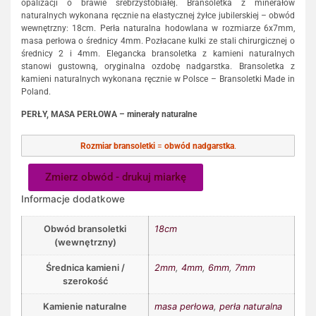
opalizacji o brawie srebrzystobiałej. Bransoletka z minerałów
naturalnych wykonana ręcznie na elastycznej żyłce jubilerskiej – obwód
wewnętrzny: 18cm. Perła naturalna hodowlana w rozmiarze 6x7mm,
masa perłowa o średnicy 4mm. Pozłacane kulki ze stali chirurgicznej o
średnicy 2 i 4mm. Elegancka bransoletka z kamieni naturalnych
stanowi gustowną, oryginalna ozdobę nadgarstka. Bransoletka z
kamieni naturalnych wykonana ręcznie w Polsce – Bransoletki Made in
Poland.
PERŁY, MASA PERŁOWA – minerały naturalne
Rozmiar bransoletki
=
obwód nadgarstka
.
Zmierz obwód - drukuj miarkę
Informacje dodatkowe
Obwód bransoletki
18cm
(wewnętrzny)
Średnica kamieni /
2mm
,
4mm
,
6mm
,
7mm
szerokość
Kamienie naturalne
masa perłowa
,
perła naturalna