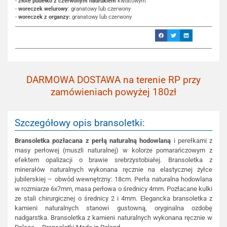
-
złote pudełko z czerwonym nadrukiem
kwiatowym
-
woreczek welurowy
: granatowy lub czerwony
-
woreczek z organzy:
granatowy lub czerwony
DARMOWA DOSTAWA na terenie RP przy
zamówieniach powyżej 180zł
Szczegółowy opis bransoletki:
Bransoletka pozłacana z perłą naturalną hodowlaną
i perełkami z
masy perłowej (muszli naturalnej) w kolorze pomarańczowym z
efektem opalizacji o brawie srebrzystobiałej. Bransoletka z
minerałów naturalnych wykonana ręcznie na elastycznej żyłce
jubilerskiej – obwód wewnętrzny: 18cm. Perła naturalna hodowlana
w rozmiarze 6x7mm, masa perłowa o średnicy 4mm. Pozłacane kulki
ze stali chirurgicznej o średnicy 2 i 4mm. Elegancka bransoletka z
kamieni naturalnych stanowi gustowną, oryginalna ozdobę
nadgarstka. Bransoletka z kamieni naturalnych wykonana ręcznie w