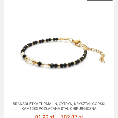
BRANSOLETKA TURMALIN, CYTRYN, KRYSZTAŁ GÓRSKI
KAM1083 POZŁACANA STAL CHIRURGICZNA
81,92
zł
–
102,87
zł