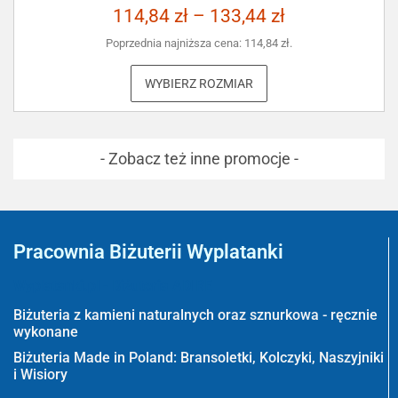
114,84
zł
–
133,44
zł
Poprzednia najniższa cena:
114,84
zł
.
WYBIERZ ROZMIAR
- Zobacz też inne promocje -
Pracownia Biżuterii Wyplatanki
Wyplatanki.pl - Biżuteria ADIRE
Biżuteria z kamieni naturalnych oraz sznurkowa - ręcznie
wykonane
Biżuteria Made in Poland: Bransoletki, Kolczyki, Naszyjniki
i Wisiory