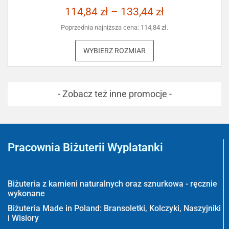
114,84
zł
–
133,44
zł
Poprzednia najniższa cena:
114,84
zł
.
WYBIERZ ROZMIAR
- Zobacz też inne promocje -
Pracownia Biżuterii Wyplatanki
Wyplatanki.pl - Biżuteria ADIRE
Biżuteria z kamieni naturalnych oraz sznurkowa - ręcznie
wykonane
Biżuteria Made in Poland: Bransoletki, Kolczyki, Naszyjniki
i Wisiory