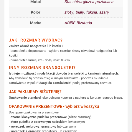
Metal
Stal chirurgiczna pozłacana
Kolor
złoty
,
biały
,
fuksja
,
szary
Marka
ADIRE Biżuteria
JAKI ROZMIAR WYBRAĆ?
Zmierz obwód nadgarstka
lub kostki i:
- bransoletka dopasowana - wybierz rozmiar równy obwodowi nadgarstka lub
kostki.
- bransoletka luźniejsza - dodaj max. 0,5cm.
INNY ROZMIAR BRANSOLETKI?
Istnieje możliwość modyfikacji obwodu bransoletki z kamieni naturalnych.
Aby zamówić tą bransoletkę w innym rozmiarze - podczas składania
zamówienia w polu
"Uwagi do zamówienia"
podaj preferowany rozmiar.
JAK PAKUJEMY BIŻUTERIĘ?
Opakowanie standard
: ekologiczna koperta z papieru w kolorze jasnego brązu.
OPAKOWANIE PREZENTOWE - wybierz w koszyku
Dostępne opakowania prezentowe:
-
czarne klasyczne pudełko prezentowe
(różne rozmiary)
-
złote pudełko z czerwonym nadrukiem
kwiatowym
-
woreczek welurowy
: granatowy lub czerwony
-
woreczek z organzy:
granatowy lub czerwony