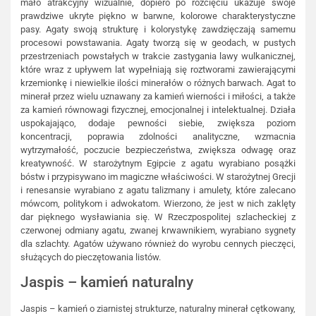
mało atrakcyjny wizualnie, dopiero po rozcięciu ukazuje swoje
prawdziwe ukryte piękno w barwne, kolorowe charakterystyczne
pasy. Agaty swoją strukturę i kolorystykę zawdzięczają samemu
procesowi powstawania. Agaty tworzą się w geodach, w pustych
przestrzeniach powstałych w trakcie zastygania lawy wulkanicznej,
które wraz z upływem lat wypełniają się roztworami zawierającymi
krzemionkę i niewielkie ilości minerałów o różnych barwach. Agat to
minerał przez wielu uznawany za kamień wierności i miłości, a także
za kamień równowagi fizycznej, emocjonalnej i intelektualnej. Działa
uspokajająco, dodaje pewności siebie, zwiększa poziom
koncentracji, poprawia zdolności analityczne, wzmacnia
wytrzymałość, poczucie bezpieczeństwa, zwiększa odwagę oraz
kreatywność. W starożytnym Egipcie z agatu wyrabiano posążki
bóstw i przypisywano im magiczne właściwości. W starożytnej Grecji
i renesansie wyrabiano z agatu talizmany i amulety, które zalecano
mówcom, politykom i adwokatom. Wierzono, że jest w nich zaklęty
dar pięknego wysławiania się. W Rzeczpospolitej szlacheckiej z
czerwonej odmiany agatu, zwanej krwawnikiem, wyrabiano sygnety
dla szlachty. Agatów używano również do wyrobu cennych pieczęci,
służących do pieczętowania listów.
Jaspis – kamień naturalny
Jaspis – kamień o ziarnistej strukturze, naturalny minerał cętkowany,