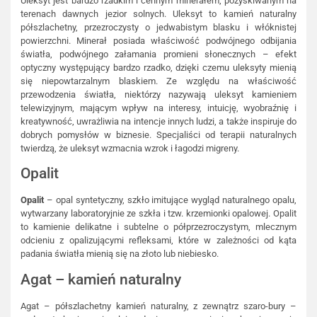
Uleksyt jest bardzo rzadkim i cennym minerałem, pozyskiwanym na
terenach dawnych jezior solnych. Uleksyt to kamień naturalny
półszlachetny, przezroczysty o jedwabistym blasku i włóknistej
powierzchni. Minerał posiada właściwość podwójnego odbijania
światła, podwójnego załamania promieni słonecznych – efekt
optyczny występujący bardzo rzadko, dzięki czemu uleksyty mienią
się niepowtarzalnym blaskiem. Ze względu na właściwość
przewodzenia światła, niektórzy nazywają uleksyt kamieniem
telewizyjnym, mającym wpływ na interesy, intuicję, wyobraźnię i
kreatywność, uwrażliwia na intencje innych ludzi, a także inspiruje do
dobrych pomysłów w biznesie. Specjaliści od terapii naturalnych
twierdzą, że uleksyt wzmacnia wzrok i łagodzi migreny.
Opalit
Opalit
– opal syntetyczny, szkło imitujące wygląd naturalnego opalu,
wytwarzany laboratoryjnie ze szkła i tzw. krzemionki opalowej. Opalit
to kamienie delikatne i subtelne o półprzezroczystym, mlecznym
odcieniu z opalizującymi refleksami, które w zależności od kąta
padania światła mienią się na złoto lub niebiesko.
Agat – kamień naturalny
Agat – półszlachetny kamień naturalny, z zewnątrz szaro-bury –