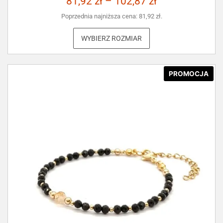
81,92
zł
–
102,87
zł
Poprzednia najniższa cena:
81,92
zł
.
WYBIERZ ROZMIAR
PROMOCJA