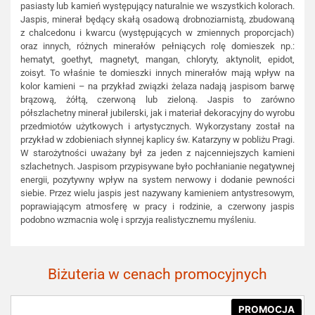
pasiasty lub kamień występujący naturalnie we wszystkich kolorach.
Jaspis, minerał będący skałą osadową drobnoziarnistą, zbudowaną
z chalcedonu i kwarcu (występujących w zmiennych proporcjach)
oraz innych, różnych minerałów pełniących rolę domieszek np.:
hematyt, goethyt, magnetyt, mangan, chloryty, aktynolit, epidot,
zoisyt. To właśnie te domieszki innych minerałów mają wpływ na
kolor kamieni – na przykład związki żelaza nadają jaspisom barwę
brązową, żółtą, czerwoną lub zieloną. Jaspis to zarówno
półszlachetny minerał jubilerski, jak i materiał dekoracyjny do wyrobu
przedmiotów użytkowych i artystycznych. Wykorzystany został na
przykład w zdobieniach słynnej kaplicy św. Katarzyny w pobliżu Pragi.
W starożytności uważany był za jeden z najcenniejszych kamieni
szlachetnych. Jaspisom przypisywane było pochłanianie negatywnej
energii, pozytywny wpływ na system nerwowy i dodanie pewności
siebie. Przez wielu jaspis jest nazywany kamieniem antystresowym,
poprawiającym atmosferę w pracy i rodzinie, a czerwony jaspis
podobno wzmacnia wolę i sprzyja realistycznemu myśleniu.
Biżuteria w cenach promocyjnych
PROMOCJA