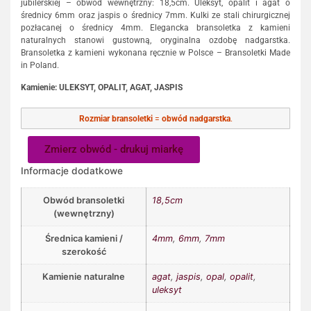
jubilerskiej – obwód wewnętrzny: 18,5cm. Uleksyt, opalit i agat o
średnicy 6mm oraz jaspis o średnicy 7mm. Kulki ze stali chirurgicznej
pozłacanej o średnicy 4mm. Elegancka bransoletka z kamieni
naturalnych stanowi gustowną, oryginalna ozdobę nadgarstka.
Bransoletka z kamieni wykonana ręcznie w Polsce – Bransoletki Made
in Poland.
Kamienie: ULEKSYT, OPALIT, AGAT, JASPIS
Rozmiar bransoletki
=
obwód nadgarstka
.
Zmierz obwód - drukuj miarkę
Informacje dodatkowe
Obwód bransoletki
18,5cm
(wewnętrzny)
Średnica kamieni /
4mm
,
6mm
,
7mm
szerokość
Kamienie naturalne
agat
,
jaspis
,
opal
,
opalit
,
uleksyt