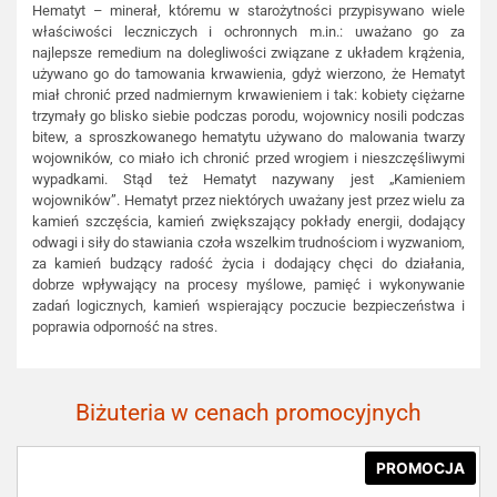
Hematyt – minerał, któremu w starożytności przypisywano wiele
właściwości leczniczych i ochronnych m.in.: uważano go za
najlepsze remedium na dolegliwości związane z układem krążenia,
używano go do tamowania krwawienia, gdyż wierzono, że Hematyt
miał chronić przed nadmiernym krwawieniem i tak: kobiety ciężarne
trzymały go blisko siebie podczas porodu, wojownicy nosili podczas
bitew, a sproszkowanego hematytu używano do malowania twarzy
wojowników, co miało ich chronić przed wrogiem i nieszczęśliwymi
wypadkami. Stąd też Hematyt nazywany jest „Kamieniem
wojowników”. Hematyt przez niektórych uważany jest przez wielu za
kamień szczęścia, kamień zwiększający pokłady energii, dodający
odwagi i siły do stawiania czoła wszelkim trudnościom i wyzwaniom,
za kamień budzący radość życia i dodający chęci do działania,
dobrze wpływający na procesy myślowe, pamięć i wykonywanie
zadań logicznych, kamień wspierający poczucie bezpieczeństwa i
poprawia odporność na stres.
Biżuteria w cenach promocyjnych
PROMOCJA