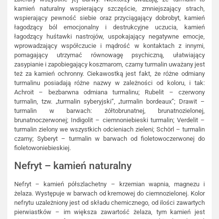
kamień naturalny wspierający szczęście, zmniejszający strach,
wspierający pewność siebie oraz przyciągający dobrobyt, kamień
łagodzący ból emocjonalny i destrukcyjne uczucia, kamień
łagodzący huśtawki nastrojów, uspokajający negatywne emocje,
wprowadzający współczucie i mądrość w kontaktach z innymi,
pomagający utrzymać równowagę psychiczną, ułatwiający
zasypianie i zapobiegający koszmarom, czarny turmalin uważany jest
też za kamień ochronny. Ciekawostką jest fakt, że różne odmiany
turmalinu posiadają różne nazwy w zależności od koloru, i tak:
Achroit – bezbarwna odmiana turmalinu; Rubelit – czerwony
turmalin, tzw. „turmalin syberyjski”, „turmalin bordeaux”; Drawit –
turmalin w barwach: żółtobrunatnej, brunatnozielonej,
brunatnoczerwonej; Indigolit – ciemnoniebieski turmalin; Verdelit –
turmalin zielony we wszystkich odcieniach zieleni; Schörl – turmalin
czarny; Syberyt – turmalin w barwach od fioletowoczerwonej do
fioletowoniebieskiej.
Nefryt – kamień naturalny
Nefryt – kamień półszlachetny – krzemian wapnia, magnezu i
żelaza. Występuje w barwach od kremowej do ciemnozielonej. Kolor
nefrytu uzależniony jest od składu chemicznego, od ilości zawartych
pierwiastków – im większa zawartość żelaza, tym kamień jest