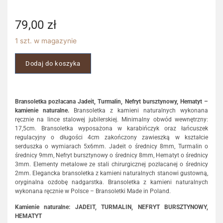
79,00
zł
1 szt. w magazynie
Dodaj do koszyka
Bransoletka pozłacana Jadeit, Turmalin, Nefryt bursztynowy, Hematyt –
kamienie naturalne.
Bransoletka z kamieni naturalnych wykonana
ręcznie na lince stalowej jubilerskiej. Minimalny obwód wewnętrzny:
17,5cm. Bransoletka wyposażona w karabińczyk oraz łańcuszek
regulacyjny o długości 4cm zakończony zawieszką w kształcie
serduszka o wymiarach 5x6mm. Jadeit o średnicy 8mm, Turmalin o
średnicy 9mm, Nefryt bursztynowy o średnicy 8mm, Hematyt o średnicy
3mm. Elementy metalowe ze stali chirurgicznej pozłacanej o średnicy
2mm. Elegancka bransoletka z kamieni naturalnych stanowi gustowną,
oryginalna ozdobę nadgarstka. Bransoletka z kamieni naturalnych
wykonana ręcznie w Polsce – Bransoletki Made in Poland.
Kamienie naturalne: JADEIT, TURMALIN, NEFRYT BURSZTYNOWY,
HEMATYT