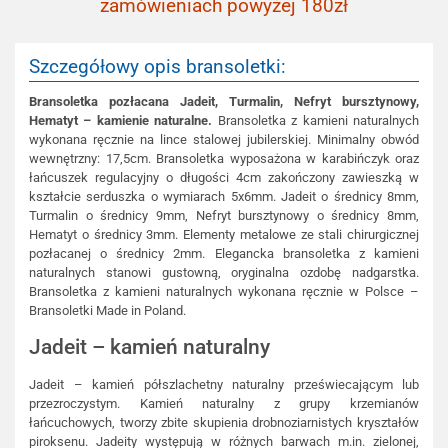
zamówieniach powyżej 180zł
Szczegółowy opis bransoletki:
Bransoletka pozłacana Jadeit, Turmalin, Nefryt bursztynowy,
Hematyt – kamienie naturalne.
Bransoletka z kamieni naturalnych
wykonana ręcznie na lince stalowej jubilerskiej. Minimalny obwód
wewnętrzny: 17,5cm. Bransoletka wyposażona w karabińczyk oraz
łańcuszek regulacyjny o długości 4cm zakończony zawieszką w
kształcie serduszka o wymiarach 5x6mm. Jadeit o średnicy 8mm,
Turmalin o średnicy 9mm, Nefryt bursztynowy o średnicy 8mm,
Hematyt o średnicy 3mm. Elementy metalowe ze stali chirurgicznej
pozłacanej o średnicy 2mm. Elegancka bransoletka z kamieni
naturalnych stanowi gustowną, oryginalna ozdobę nadgarstka.
Bransoletka z kamieni naturalnych wykonana ręcznie w Polsce –
Bransoletki Made in Poland.
Jadeit – kamień naturalny
Jadeit – kamień półszlachetny naturalny przeświecającym lub
przezroczystym. Kamień naturalny z grupy krzemianów
łańcuchowych, tworzy zbite skupienia drobnoziarnistych kryształów
piroksenu. Jadeity występują w różnych barwach m.in. zielonej,