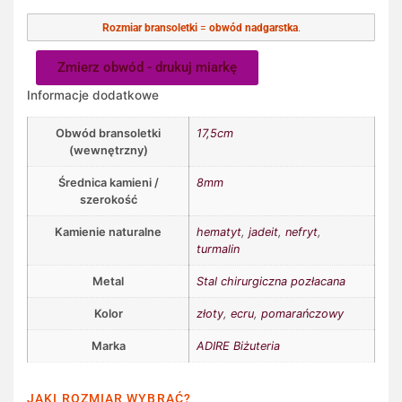
Rozmiar bransoletki
=
obwód nadgarstka
.
Zmierz obwód - drukuj miarkę
Informacje dodatkowe
Obwód bransoletki
17,5cm
(wewnętrzny)
Średnica kamieni /
8mm
szerokość
Kamienie naturalne
hematyt
,
jadeit
,
nefryt
,
turmalin
Metal
Stal chirurgiczna pozłacana
Kolor
złoty
,
ecru
,
pomarańczowy
Marka
ADIRE Biżuteria
JAKI ROZMIAR WYBRAĆ?