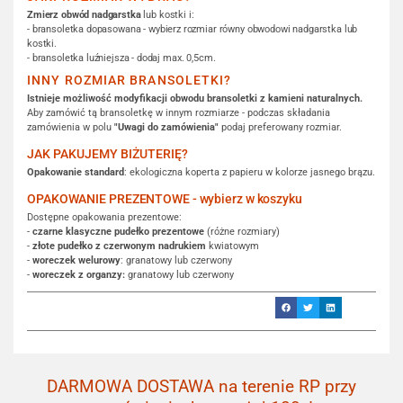
Zmierz obwód nadgarstka
lub kostki i:
- bransoletka dopasowana - wybierz rozmiar równy obwodowi nadgarstka lub
kostki.
- bransoletka luźniejsza - dodaj max. 0,5cm.
INNY ROZMIAR BRANSOLETKI?
Istnieje możliwość modyfikacji obwodu bransoletki z kamieni naturalnych.
Aby zamówić tą bransoletkę w innym rozmiarze - podczas składania
zamówienia w polu
"Uwagi do zamówienia"
podaj preferowany rozmiar.
JAK PAKUJEMY BIŻUTERIĘ?
Opakowanie standard
: ekologiczna koperta z papieru w kolorze jasnego brązu.
OPAKOWANIE PREZENTOWE - wybierz w koszyku
Dostępne opakowania prezentowe:
-
czarne klasyczne pudełko prezentowe
(różne rozmiary)
-
złote pudełko z czerwonym nadrukiem
kwiatowym
-
woreczek welurowy
: granatowy lub czerwony
-
woreczek z organzy:
granatowy lub czerwony
DARMOWA DOSTAWA na terenie RP przy