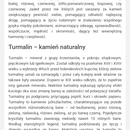
białej, różowej, czerwonej, żółto-pomarańczowej, brązowej, czy
czerwonej. Jadeit przez nie których jest uważany za kamień
zwiększający pewność siebie, pomagający odnaleźć najlepszą
drogę, pomagający w życiu rodzinnym w znalezieniu wspólnego
języka między pokoleniami, wzmacniający odwagę, sprawiedliwość,
współczucie, mądrość i skromność, dający też wewnętrzną
harmonię i cierpliwość.
Turmalin – kamień naturalny
Turmalin – minerał z grupy krzemianów, o pokroju słupkowym,
pręcikowym lub igiełkowym. Został odkryty na przełomie XVII i XVIII
wieku u wybrzeży Włoch przez holenderskich kupców, którzy zielone
turmaliny uznali za szmaragdy i przez cały kolejny wiek właśnie za
takowe były uważane. Dopiero w XIX wieku odkryto, że to zupełnie
inny gatunek minerału. Niektóre turmaliny wykazują optyczny efekt
kociego oka oraz zmianę barwy w zależności od polaryzacji światła.
Turmaliny po podgrzaniu przyciągają popiół, kurz i skrawki papieru.
Turmaliny to kamienie półszlachetne, charakteryzujące się przede
wszystkim różnorodnością barw – od bezbarwnej, przez różową,
zieloną, niebieską, różowo zieloną, aż po barwę czarną. Pojedyncze
kryształy turmalinu zawierają niekiedy nawet 15 różnych barw.
Według starożytnych legend, turmaliny podróżowały po tęczy i
zbierały wszystkie jej barwy. Niektórzy uważają, że turmalin to