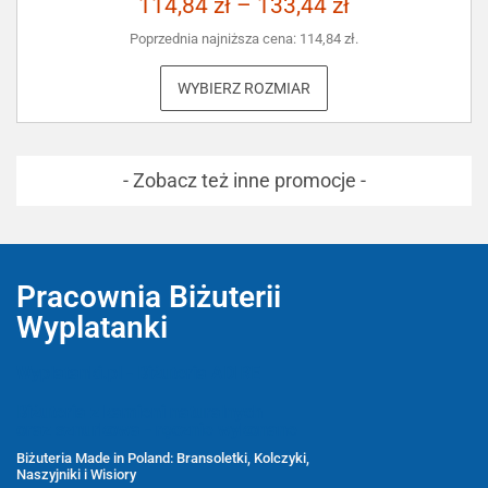
114,84
zł
–
133,44
zł
Poprzednia najniższa cena:
114,84
zł
.
WYBIERZ ROZMIAR
- Zobacz też inne promocje -
Pracownia Biżuterii
Wyplatanki
Wyplatanki.pl - Biżuteria ADIRE
Biżuteria z kamieni naturalnych
oraz sznurkowa - ręcznie wykonane
Biżuteria Made in Poland: Bransoletki, Kolczyki,
Naszyjniki i Wisiory