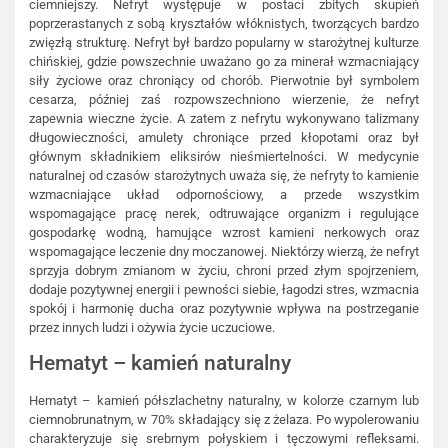
ciemniejszy. Nefryt występuje w postaci zbitych skupień
poprzerastanych z sobą kryształów włóknistych, tworzących bardzo
zwięzłą strukturę. Nefryt był bardzo popularny w starożytnej kulturze
chińskiej, gdzie powszechnie uważano go za minerał wzmacniający
siły życiowe oraz chroniący od chorób. Pierwotnie był symbolem
cesarza, później zaś rozpowszechniono wierzenie, że nefryt
zapewnia wieczne życie. A zatem z nefrytu wykonywano talizmany
długowieczności, amulety chroniące przed kłopotami oraz był
głównym składnikiem eliksirów nieśmiertelności. W medycynie
naturalnej od czasów starożytnych uważa się, że nefryty to kamienie
wzmacniające układ odpornościowy, a przede wszystkim
wspomagające pracę nerek, odtruwające organizm i regulujące
gospodarkę wodną, hamujące wzrost kamieni nerkowych oraz
wspomagające leczenie dny moczanowej. Niektórzy wierzą, że nefryt
sprzyja dobrym zmianom w życiu, chroni przed złym spojrzeniem,
dodaje pozytywnej energii i pewności siebie, łagodzi stres, wzmacnia
spokój i harmonię ducha oraz pozytywnie wpływa na postrzeganie
przez innych ludzi i ożywia życie uczuciowe.
Hematyt – kamień naturalny
Hematyt – kamień półszlachetny naturalny, w kolorze czarnym lub
ciemnobrunatnym, w 70% składający się z żelaza. Po wypolerowaniu
charakteryzuje się srebrnym połyskiem i tęczowymi refleksami.