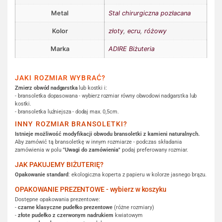
Metal
Stal chirurgiczna pozłacana
Kolor
złoty
,
ecru
,
różowy
Marka
ADIRE Biżuteria
JAKI ROZMIAR WYBRAĆ?
Zmierz obwód nadgarstka
lub kostki i:
- bransoletka dopasowana - wybierz rozmiar równy obwodowi nadgarstka lub
kostki.
- bransoletka luźniejsza - dodaj max. 0,5cm.
INNY ROZMIAR BRANSOLETKI?
Istnieje możliwość modyfikacji obwodu bransoletki z kamieni naturalnych.
Aby zamówić tą bransoletkę w innym rozmiarze - podczas składania
zamówienia w polu
"Uwagi do zamówienia"
podaj preferowany rozmiar.
JAK PAKUJEMY BIŻUTERIĘ?
Opakowanie standard
: ekologiczna koperta z papieru w kolorze jasnego brązu.
OPAKOWANIE PREZENTOWE - wybierz w koszyku
Dostępne opakowania prezentowe:
-
czarne klasyczne pudełko prezentowe
(różne rozmiary)
-
złote pudełko z czerwonym nadrukiem
kwiatowym