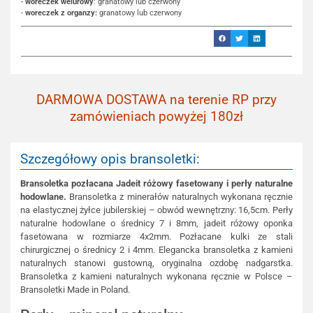
-
woreczek welurowy
: granatowy lub czerwony
-
woreczek z organzy:
granatowy lub czerwony
DARMOWA DOSTAWA na terenie RP przy
zamówieniach powyżej 180zł
Szczegółowy opis bransoletki:
Bransoletka pozłacana Jadeit różowy fasetowany i perły naturalne
hodowlane.
Bransoletka z minerałów naturalnych wykonana ręcznie
na elastycznej żyłce jubilerskiej – obwód wewnętrzny: 16,5cm. Perły
naturalne hodowlane o średnicy 7 i 8mm, jadeit różowy oponka
fasetowana w rozmiarze 4x2mm. Pozłacane kulki ze stali
chirurgicznej o średnicy 2 i 4mm. Elegancka bransoletka z kamieni
naturalnych stanowi gustowną, oryginalna ozdobę nadgarstka.
Bransoletka z kamieni naturalnych wykonana ręcznie w Polsce –
Bransoletki Made in Poland.