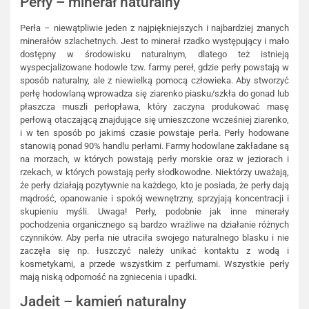
Perły – minerał naturalny
Perła – niewątpliwie jeden z najpiękniejszych i najbardziej znanych
minerałów szlachetnych. Jest to minerał rzadko występujący i mało
dostępny w środowisku naturalnym, dlatego też istnieją
wyspecjalizowane hodowle tzw. farmy pereł, gdzie perły powstają w
sposób naturalny, ale z niewielką pomocą człowieka. Aby stworzyć
perłę hodowlaną wprowadza się ziarenko piasku/szkła do gonad lub
płaszcza muszli perłopława, który zaczyna produkować masę
perłową otaczającą znajdujące się umieszczone wcześniej ziarenko,
i w ten sposób po jakimś czasie powstaje perła. Perły hodowane
stanowią ponad 90% handlu perłami. Farmy hodowlane zakładane są
na morzach, w których powstają perły morskie oraz w jeziorach i
rzekach, w których powstają perły słodkowodne. Niektórzy uważają,
że perły działają pozytywnie na każdego, kto je posiada, że perły dają
mądrość, opanowanie i spokój wewnętrzny, sprzyjają koncentracji i
skupieniu myśli. Uwaga! Perły, podobnie jak inne minerały
pochodzenia organicznego są bardzo wrażliwe na działanie różnych
czynników. Aby perła nie utraciła swojego naturalnego blasku i nie
zaczęła się np. łuszczyć należy unikać kontaktu z wodą i
kosmetykami, a przede wszystkim z perfumami. Wszystkie perły
mają niską odporność na zgniecenia i upadki.
Jadeit – kamień naturalny