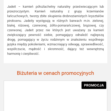
Jadeit – kamień półszlachetny naturalny przeświecającym lub
przezroczystym. Kamień naturalny z grupy krzemianów
łańcuchowych, tworzy zbite skupienia drobnoziarnistych kryształów
piroksenu. Jadeity występują w różnych barwach m.in. zielonej,
białej, różowej, czerwonej, żółto-pomarańczowej, brązowej, czy
czerwonej. Jadeit przez nie których jest uważany za kamień
zwiększający pewność siebie, pomagający odnaleźć najlepszą
drogę, pomagający w życiu rodzinnym w znalezieniu wspólnego
języka między pokoleniami, wzmacniający odwagę, sprawiedliwość,
współczucie, mądrość i skromność, dający też wewnętrzną
harmonię i cierpliwość.
Biżuteria w cenach promocyjnych
PROMOCJA