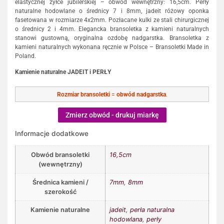
elastycznej żyłce jubilerskiej – obwód wewnętrzny: 16,5cm. Perły
naturalne hodowlane o średnicy 7 i 8mm, jadeit różowy oponka
fasetowana w rozmiarze 4x2mm. Pozłacane kulki ze stali chirurgicznej
o średnicy 2 i 4mm. Elegancka bransoletka z kamieni naturalnych
stanowi gustowną, oryginalna ozdobę nadgarstka. Bransoletka z
kamieni naturalnych wykonana ręcznie w Polsce – Bransoletki Made in
Poland.
Kamienie naturalne JADEIT i PERŁY
Rozmiar bransoletki
=
obwód nadgarstka
.
Zmierz obwód - drukuj miarkę
Informacje dodatkowe
Obwód bransoletki
16,5cm
(wewnętrzny)
Średnica kamieni /
7mm
,
8mm
szerokość
Kamienie naturalne
jadeit
,
perła naturalna
hodowlana
,
perły