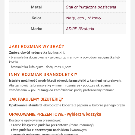
Metal
Stal chirurgiczna pozłacana
Kolor
złoty
,
ecru
,
różowy
Marka
ADIRE Biżuteria
JAKI ROZMIAR WYBRAĆ?
Zmierz obwód nadgarstka
lub kostki i:
- bransoletka dopasowana - wybierz rozmiar równy obwodowi nadgarstka lub
kostki.
- bransoletka luźniejsza - dodaj max. 0,5cm.
INNY ROZMIAR BRANSOLETKI?
Istnieje możliwość modyfikacji obwodu bransoletki z kamieni naturalnych.
Aby zamówić tą bransoletkę w innym rozmiarze - podczas składania
zamówienia w polu
"Uwagi do zamówienia"
podaj preferowany rozmiar.
JAK PAKUJEMY BIŻUTERIĘ?
Opakowanie standard
: ekologiczna koperta z papieru w kolorze jasnego brązu.
OPAKOWANIE PREZENTOWE - wybierz w koszyku
Dostępne opakowania prezentowe:
-
czarne klasyczne pudełko prezentowe
(różne rozmiary)
-
złote pudełko z czerwonym nadrukiem
kwiatowym
-
woreczek welurowy
: granatowy lub czerwony