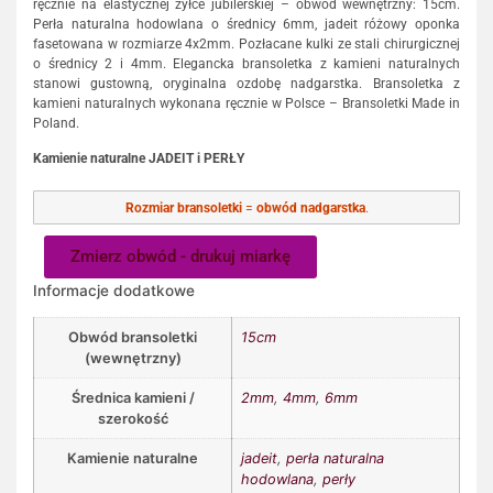
ręcznie na elastycznej żyłce jubilerskiej – obwód wewnętrzny: 15cm.
Perła naturalna hodowlana o średnicy 6mm, jadeit różowy oponka
fasetowana w rozmiarze 4x2mm. Pozłacane kulki ze stali chirurgicznej
o średnicy 2 i 4mm. Elegancka bransoletka z kamieni naturalnych
stanowi gustowną, oryginalna ozdobę nadgarstka. Bransoletka z
kamieni naturalnych wykonana ręcznie w Polsce – Bransoletki Made in
Poland.
Kamienie naturalne JADEIT i PERŁY
Rozmiar bransoletki
=
obwód nadgarstka
.
Zmierz obwód - drukuj miarkę
Informacje dodatkowe
Obwód bransoletki
15cm
(wewnętrzny)
Średnica kamieni /
2mm
,
4mm
,
6mm
szerokość
Kamienie naturalne
jadeit
,
perła naturalna
hodowlana
,
perły