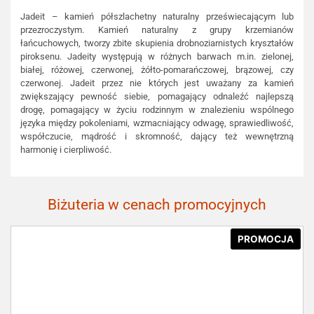
Jadeit – kamień półszlachetny naturalny przeświecającym lub
przezroczystym. Kamień naturalny z grupy krzemianów
łańcuchowych, tworzy zbite skupienia drobnoziarnistych kryształów
piroksenu. Jadeity występują w różnych barwach m.in. zielonej,
białej, różowej, czerwonej, żółto-pomarańczowej, brązowej, czy
czerwonej. Jadeit przez nie których jest uważany za kamień
zwiększający pewność siebie, pomagający odnaleźć najlepszą
drogę, pomagający w życiu rodzinnym w znalezieniu wspólnego
języka między pokoleniami, wzmacniający odwagę, sprawiedliwość,
współczucie, mądrość i skromność, dający też wewnętrzną
harmonię i cierpliwość.
Biżuteria w cenach promocyjnych
PROMOCJA