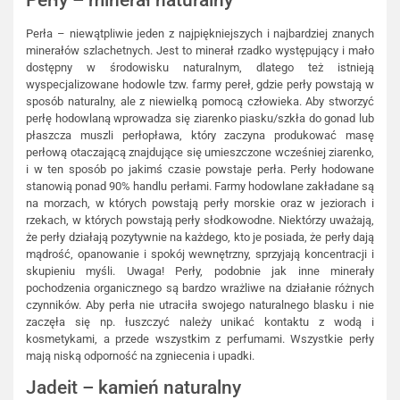
Perła – niewątpliwie jeden z najpiękniejszych i najbardziej znanych
minerałów szlachetnych. Jest to minerał rzadko występujący i mało
dostępny w środowisku naturalnym, dlatego też istnieją
wyspecjalizowane hodowle tzw. farmy pereł, gdzie perły powstają w
sposób naturalny, ale z niewielką pomocą człowieka. Aby stworzyć
perłę hodowlaną wprowadza się ziarenko piasku/szkła do gonad lub
płaszcza muszli perłopława, który zaczyna produkować masę
perłową otaczającą znajdujące się umieszczone wcześniej ziarenko,
i w ten sposób po jakimś czasie powstaje perła. Perły hodowane
stanowią ponad 90% handlu perłami. Farmy hodowlane zakładane są
na morzach, w których powstają perły morskie oraz w jeziorach i
rzekach, w których powstają perły słodkowodne. Niektórzy uważają,
że perły działają pozytywnie na każdego, kto je posiada, że perły dają
mądrość, opanowanie i spokój wewnętrzny, sprzyjają koncentracji i
skupieniu myśli. Uwaga! Perły, podobnie jak inne minerały
pochodzenia organicznego są bardzo wrażliwe na działanie różnych
czynników. Aby perła nie utraciła swojego naturalnego blasku i nie
zaczęła się np. łuszczyć należy unikać kontaktu z wodą i
kosmetykami, a przede wszystkim z perfumami. Wszystkie perły
mają niską odporność na zgniecenia i upadki.
Jadeit – kamień naturalny