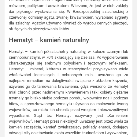
mówcom, politykom i adwokatom. Wierzono, że jest w nich zaklęty
dar pięknego wysławiania się. W Rzeczpospolitej szlacheckiej z
czerwonej odmiany agatu, zwanej krwawnikiem, wyrabiano sygnety
dla szlachty. Agatów używano również do wyrobu cennych pieczęci,
służących do pieczętowania listów.
Hematyt – kamień naturalny
Hematyt – kamień półszlachetny naturalny, w kolorze czarnym lub
ciemnobrunatnym, w 70% składający się z żelaza. Po wypolerowaniu
charakteryzuje się srebrnym połyskiem i tęczowymi refleksami.
Hematyt – minerał, któremu w starożytności przypisywano wiele
właściwości leczniczych i ochronnych m.in.: uważano go za
najlepsze remedium na dolegliwości związane z układem krążenia,
używano go do tamowania krwawienia, gdyż wierzono, że Hematyt
miał chronić przed nadmiernym krwawieniem i tak: kobiety ciężarne
trzymały go blisko siebie podczas porodu, wojownicy nosili podczas
bitew, a sproszkowanego hematytu używano do malowania twarzy
wojowników, co miało ich chronić przed wrogiem i nieszczęśliwymi
wypadkami. Stąd też Hematyt nazywany jest „Kamieniem
wojowników”. Hematyt przez niektórych uważany jest przez wielu za
kamień szczęścia, kamień zwiększający pokłady energii, dodający
odwagi i siły do stawiania czoła wszelkim trudnościom i wyzwaniom,