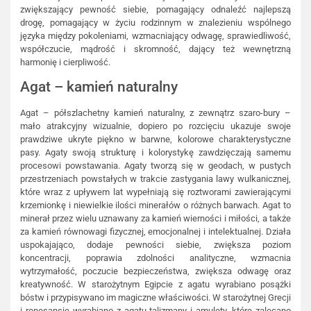
zwiększający pewność siebie, pomagający odnaleźć najlepszą
drogę, pomagający w życiu rodzinnym w znalezieniu wspólnego
języka między pokoleniami, wzmacniający odwagę, sprawiedliwość,
współczucie, mądrość i skromność, dający też wewnętrzną
harmonię i cierpliwość.
Agat – kamień naturalny
Agat – półszlachetny kamień naturalny, z zewnątrz szaro-bury –
mało atrakcyjny wizualnie, dopiero po rozcięciu ukazuje swoje
prawdziwe ukryte piękno w barwne, kolorowe charakterystyczne
pasy. Agaty swoją strukturę i kolorystykę zawdzięczają samemu
procesowi powstawania. Agaty tworzą się w geodach, w pustych
przestrzeniach powstałych w trakcie zastygania lawy wulkanicznej,
które wraz z upływem lat wypełniają się roztworami zawierającymi
krzemionkę i niewielkie ilości minerałów o różnych barwach. Agat to
minerał przez wielu uznawany za kamień wierności i miłości, a także
za kamień równowagi fizycznej, emocjonalnej i intelektualnej. Działa
uspokajająco, dodaje pewności siebie, zwiększa poziom
koncentracji, poprawia zdolności analityczne, wzmacnia
wytrzymałość, poczucie bezpieczeństwa, zwiększa odwagę oraz
kreatywność. W starożytnym Egipcie z agatu wyrabiano posążki
bóstw i przypisywano im magiczne właściwości. W starożytnej Grecji
i renesansie wyrabiano z agatu talizmany i amulety, które zalecano