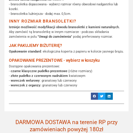
- bransoletka dopasowana - wybierz rozmiar równy obwodowi nadgarstka lub
kostki.
- bransoletka luźniejsza - dodaj max. 0,5cm.
INNY ROZMIAR BRANSOLETKI?
Istnieje możliwość modyfikacji obwodu bransoletki z kamieni naturalnych.
Aby zamówić tą bransoletkę w innym rozmiarze - podczas składania
zamówienia w polu
"Uwagi do zamówienia"
podaj preferowany rozmiar.
JAK PAKUJEMY BIŻUTERIĘ?
Opakowanie standard
: ekologiczna koperta z papieru w kolorze jasnego brązu.
OPAKOWANIE PREZENTOWE - wybierz w koszyku
Dostępne opakowania prezentowe:
-
czarne klasyczne pudełko prezentowe
(różne rozmiary)
-
złote pudełko z czerwonym nadrukiem
kwiatowym
-
woreczek welurowy
: granatowy lub czerwony
-
woreczek z organzy:
granatowy lub czerwony
DARMOWA DOSTAWA na terenie RP przy
zamówieniach powyżej 180zł