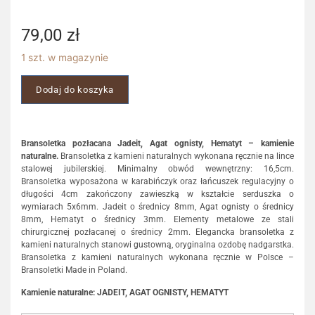
79,00
zł
1 szt. w magazynie
Dodaj do koszyka
Bransoletka pozłacana Jadeit, Agat ognisty, Hematyt – kamienie
naturalne.
Bransoletka z kamieni naturalnych wykonana ręcznie na lince
stalowej jubilerskiej. Minimalny obwód wewnętrzny: 16,5cm.
Bransoletka wyposażona w karabińczyk oraz łańcuszek regulacyjny o
długości 4cm zakończony zawieszką w kształcie serduszka o
wymiarach 5x6mm. Jadeit o średnicy 8mm, Agat ognisty o średnicy
8mm, Hematyt o średnicy 3mm. Elementy metalowe ze stali
chirurgicznej pozłacanej o średnicy 2mm. Elegancka bransoletka z
kamieni naturalnych stanowi gustowną, oryginalna ozdobę nadgarstka.
Bransoletka z kamieni naturalnych wykonana ręcznie w Polsce –
Bransoletki Made in Poland.
Kamienie naturalne: JADEIT, AGAT OGNISTY, HEMATYT