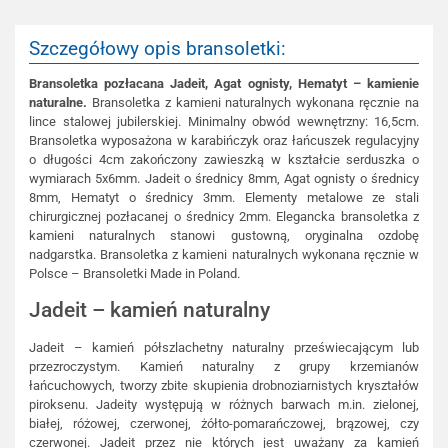
Szczegółowy opis bransoletki:
Bransoletka pozłacana Jadeit, Agat ognisty, Hematyt – kamienie
naturalne.
Bransoletka z kamieni naturalnych wykonana ręcznie na
lince stalowej jubilerskiej. Minimalny obwód wewnętrzny: 16,5cm.
Bransoletka wyposażona w karabińczyk oraz łańcuszek regulacyjny
o długości 4cm zakończony zawieszką w kształcie serduszka o
wymiarach 5x6mm. Jadeit o średnicy 8mm, Agat ognisty o średnicy
8mm, Hematyt o średnicy 3mm. Elementy metalowe ze stali
chirurgicznej pozłacanej o średnicy 2mm. Elegancka bransoletka z
kamieni naturalnych stanowi gustowną, oryginalna ozdobę
nadgarstka. Bransoletka z kamieni naturalnych wykonana ręcznie w
Polsce – Bransoletki Made in Poland.
Jadeit – kamień naturalny
Jadeit – kamień półszlachetny naturalny przeświecającym lub
przezroczystym. Kamień naturalny z grupy krzemianów
łańcuchowych, tworzy zbite skupienia drobnoziarnistych kryształów
piroksenu. Jadeity występują w różnych barwach m.in. zielonej,
białej, różowej, czerwonej, żółto-pomarańczowej, brązowej, czy
czerwonej. Jadeit przez nie których jest uważany za kamień