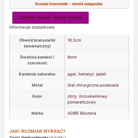
Rozmiar bransoletki
=
obwód nadgarstka
.
Zmierz obwód - drukuj miarkę
Informacje dodatkowe
Obwód bransoletki
16,5cm
(wewnętrzny)
Średnica kamieni /
8mm
szerokość
Kamienie naturalne
agat
,
hematyt
,
jadeit
Metal
Stal chirurgiczna pozłacana
Kolor
złoty
,
brzoskwiniowy
,
pomarańczowy
Marka
ADIRE Biżuteria
JAKI ROZMIAR WYBRAĆ?
Zmierz obwód nadgarstka
lub kostki i: